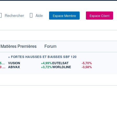
Rechercher
Aide
Espace Membre
Espace Client
Matières Premières
Forum
+ FORTES HAUSSES ET BAISSES SBF 120
1,1558
$US
VUSION
+4,99%
EUTELSAT
-5,70%
0
$US
ABIVAX
+3,72%
WORLDLINE
-3,58%