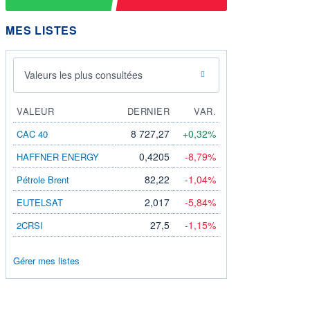
MES LISTES
Valeurs les plus consultées
VALEUR
DERNIER
VAR.
8 727,27
+0,32%
CAC 40
0,4205
-8,79%
HAFFNER ENERGY
82,22
-1,04%
Pétrole Brent
2,017
-5,84%
EUTELSAT
27,5
-1,15%
2CRSI
Gérer mes listes