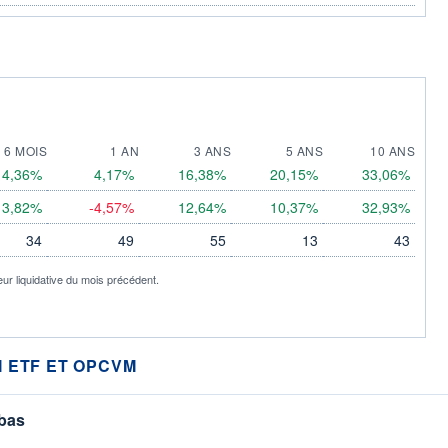
6 MOIS
1 AN
3 ANS
5 ANS
10 ANS
4,36%
4,17%
16,38%
20,15%
33,06%
3,82%
-4,57%
12,64%
10,37%
32,93%
34
49
55
13
43
eur liquidative du mois précédent.
 ETF ET OPCVM
 bas