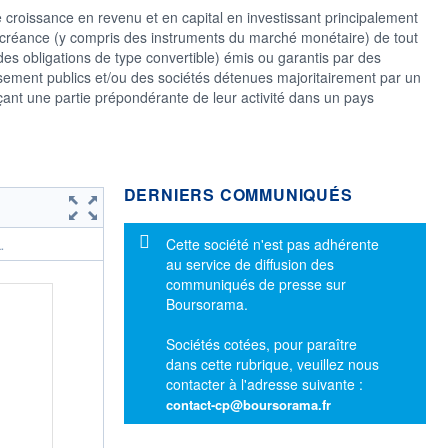
 croissance en revenu et en capital en investissant principalement
 de créance (y compris des instruments du marché monétaire) de tout
es obligations de type convertible) émis ou garantis par des
issement publics et/ou des sociétés détenues majoritairement par un
erçant une partie prépondérante de leur activité dans un pays
DERNIERS COMMUNIQUÉS
Message d'information
Cette société n'est pas adhérente
.
au service de diffusion des
communiqués de presse sur
Boursorama.
Sociétés cotées, pour paraître
dans cette rubrique, veuillez nous
contacter à l'adresse suivante :
contact-cp@boursorama.fr