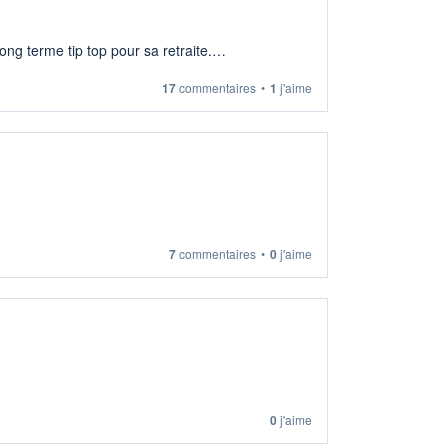
ng terme tip top pour sa retraite.
17
commentaires
•
1
j'aime
7
commentaires
•
0
j'aime
0
j'aime