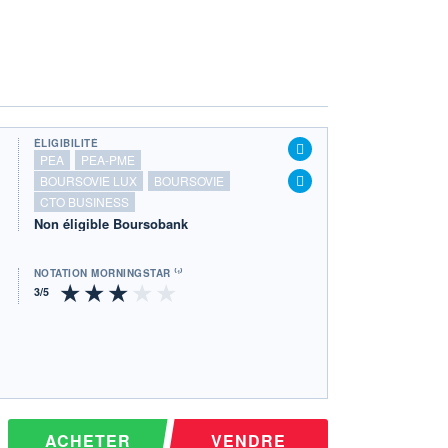
ÉLIGIBILITÉ
PEA
PEA-PME
BOURSOVIE LUX
BOURSOVIE
CTO BUSINESS
Non éligible Boursobank
NOTATION MORNINGSTAR ⁽¹⁾
ACHETER
VENDRE