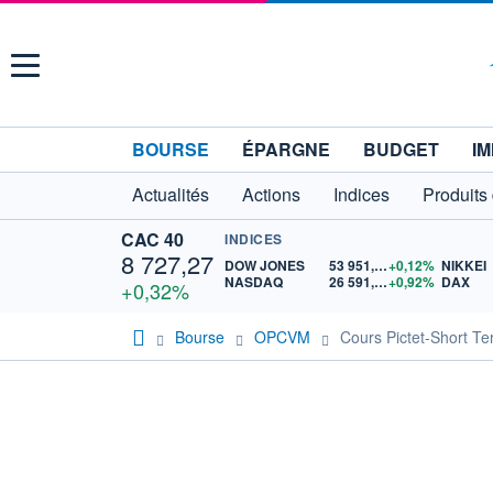
Menu
BOURSE
ÉPARGNE
BUDGET
IM
Actualités
Actions
Indices
Produits
CAC 40
INDICES
8 727,27
DOW JONES
53 951,70
+0,12%
NIKKEI
NASDAQ
26 591,87
+0,92%
DAX
+0,32%
Bourse
OPCVM
Cours Pictet-Short T