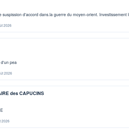
 suspission d'accord dans.la guerre du moyen-orient. Investissement lo
ût 2026
s d'un pea
oût 2026
IAIRE des CAPUCINS
ME
t 2026