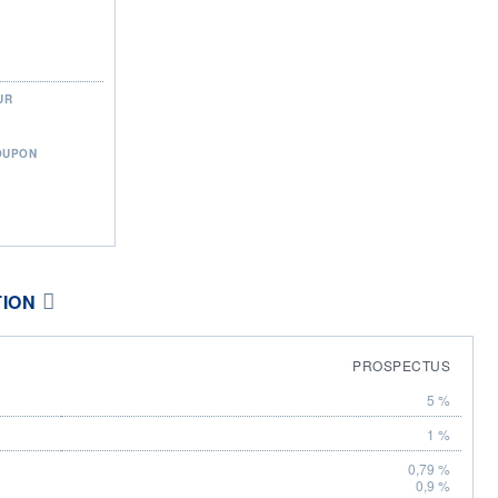
UR
OUPON
TION
PROSPECTUS
5 %
1 %
0,79 %
0,9 %