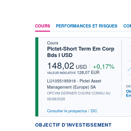
COURS
PERFORMANCES ET RISQUES
CO
Cours
Pictet-Short Term Em Corp
Bds I USD
148,02
+0,17%
USD
128,07 EUR
VALEUR INDICATIVE
LU1055195918 - Pictet Asset
Management (Europe) SA
CA
Ob
OPCVM DERNIER COURS CONNU AU
Em
06/08/2026
Consulter le prospectus / DIC
OBJECTIF D'INVESTISSEMENT