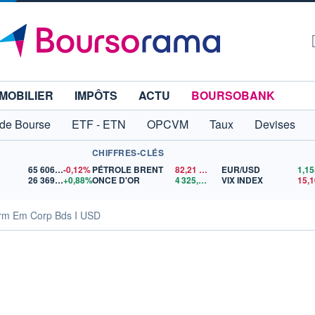
MOBILIER
IMPÔTS
ACTU
BOURSOBANK
 de Bourse
ETF - ETN
OPCVM
Taux
Devises
CHIFFRES-CLÉS
65 606,71
-0,12%
PÉTROLE BRENT
82,21
$US
EUR/USD
26 369,59
+0,88%
ONCE D'OR
4 325,02
$US
VIX INDEX
15,1
erm Em Corp Bds I USD