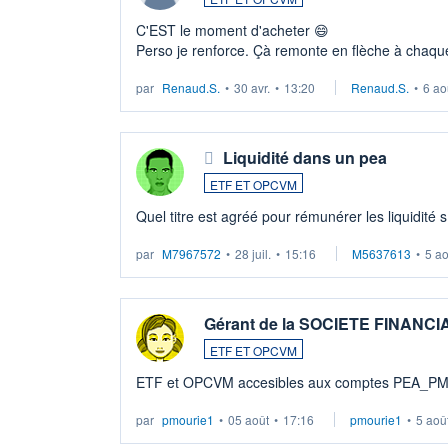
C'EST le moment d'acheter 😄​
Perso je renforce. Çà remonte en flèche à chaque
LU3 ...
par
Renaud.S.
•
30 avr.
•
13:20
Renaud.S.
•
6 ao
Liquidité dans un pea
ETF ET OPCVM
Quel titre est agréé pour rémunérer les liquidité 
par
M7967572
•
28 juil.
•
15:16
M5637613
•
5 a
Gérant de la SOCIETE FINANC
ETF ET OPCVM
ETF et OPCVM accesibles aux comptes PEA_P
par
pmourie1
•
05 août
•
17:16
pmourie1
•
5 aoû