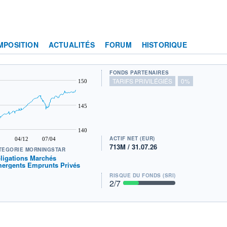
MPOSITION
ACTUALITÉS
FORUM
HISTORIQUE
FONDS PARTENAIRES
TARIFS PRIVILÉGIÉS
0%
150
145
140
ACTIF NET (EUR)
04/12
07/04
713M / 31.07.26
TÉGORIE MORNINGSTAR
ligations Marchés
ergents Emprunts Privés
RISQUE DU FONDS (SRI)
2
/7