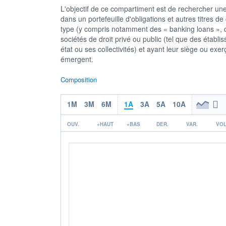
L'objectif de ce compartiment est de rechercher une
dans un portefeuille d'obligations et autres titres
type (y compris notamment des « banking loans », d
sociétés de droit privé ou public (tel que des établ
état ou ses collectivités) et ayant leur siège ou ex
émergent.
Composition
1M
3M
6M
1A
3A
5A
10A
OUV.
+HAUT
+BAS
DER.
VAR.
VOL