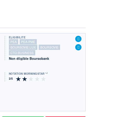
ÉLIGIBILITÉ
PEA
PEA-PME
BOURSOVIE LUX
BOURSOVIE
CTO BUSINESS
Non éligible Boursobank
NOTATION MORNINGSTAR ⁽¹⁾