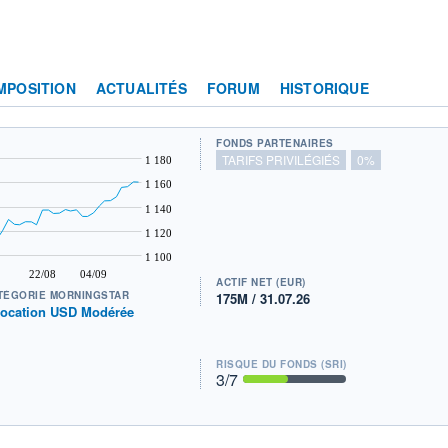
MPOSITION
ACTUALITÉS
FORUM
HISTORIQUE
FONDS PARTENAIRES
TARIFS PRIVILÉGIÉS
0%
1 180
1 160
1 140
1 120
1 100
22/08
04/09
ACTIF NET (EUR)
TÉGORIE MORNINGSTAR
175M / 31.07.26
location USD Modérée
RISQUE DU FONDS (SRI)
3
/7