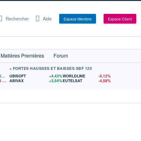
Rechercher
Aide
Espace Membre
Espace Client
Matières Premières
Forum
+ FORTES HAUSSES ET BAISSES SBF 120
1,1559
$US
UBISOFT
+4,43%
WORLDLINE
-5,12%
0
$US
ABIVAX
+3,54%
EUTELSAT
-4,58%