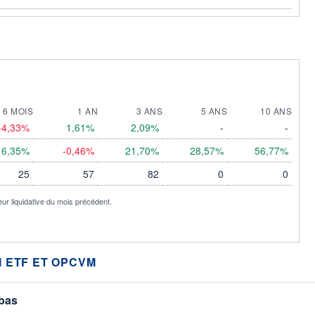
6 MOIS
1 AN
3 ANS
5 ANS
10 ANS
-4,33%
1,61%
2,09%
-
-
6,35%
-0,46%
21,70%
28,57%
56,77%
25
57
82
0
0
eur liquidative du mois précédent.
 ETF ET OPCVM
 bas