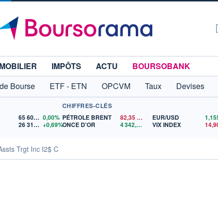
MOBILIER
IMPÔTS
ACTU
BOURSOBANK
 de Bourse
ETF - ETN
OPCVM
Taux
Devises
CHIFFRES-CLÉS
65 606,71
0,00%
PÉTROLE BRENT
82,35
$US
EUR/USD
26 319,45
+0,69%
ONCE D'OR
4 342,26
$US
VIX INDEX
14,9
ssts Trgt Inc I2$ C