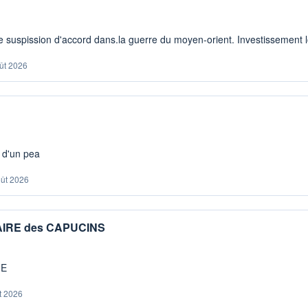
 suspission d'accord dans.la guerre du moyen-orient. Investissement lo
ût 2026
s d'un pea
oût 2026
IAIRE des CAPUCINS
ME
t 2026