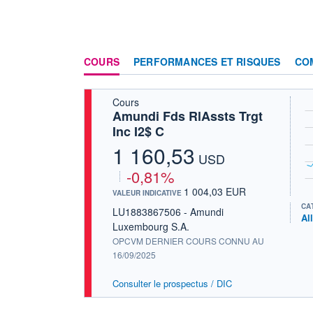
COURS
PERFORMANCES ET RISQUES
CO
Cours
Amundi Fds RlAssts Trgt
Inc I2$ C
1 160,53
USD
-0,81%
1 004,03 EUR
VALEUR INDICATIVE
CA
LU1883867506 - Amundi
Al
Luxembourg S.A.
OPCVM DERNIER COURS CONNU AU
16/09/2025
Consulter le prospectus / DIC