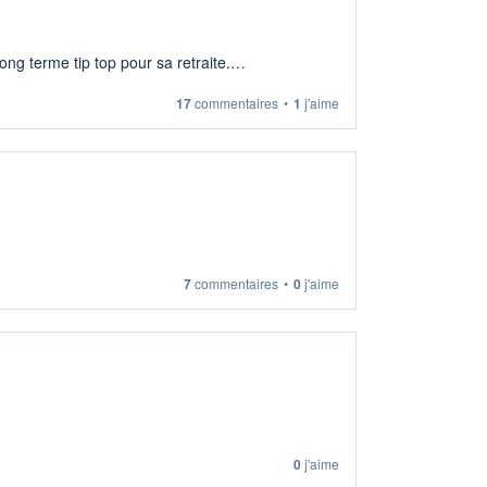
ng terme tip top pour sa retraite.
17
commentaires
•
1
j'aime
7
commentaires
•
0
j'aime
0
j'aime