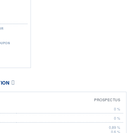
UR
OUPON
TION
PROSPECTUS
0 %
0 %
0,89 %
0,6 %