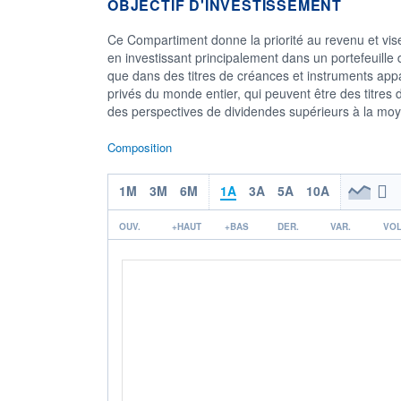
OBJECTIF D'INVESTISSEMENT
Ce Compartiment donne la priorité au revenu et vise,
en investissant principalement dans un portefeuille d
que dans des titres de créances et instruments app
privés du monde entier, qui peuvent être des titres 
des perspectives de dividendes supérieurs à la mo
Composition
1M
3M
6M
1A
3A
5A
10A
OUV.
+HAUT
+BAS
DER.
VAR.
VOL