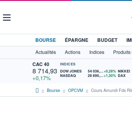
Menu
BOURSE
ÉPARGNE
BUDGET
IM
Actualités
Actions
Indices
Produits
CAC 40
INDICES
8 714,93
DOW JONES
54 036,93
+0,28%
NIKKEI
NASDAQ
26 690,62
+1,30%
DAX
+0,17%
Bourse
OPCVM
Cours Amundi Fds RlA