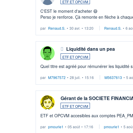
ETF ET OPCVM
C'EST le moment d'acheter 😄​
Perso je renforce. Çà remonte en flèche à chaque
LU3 ...
par
Renaud.S.
•
30 avr.
•
13:20
Renaud.S.
•
6 ao
Liquidité dans un pea
ETF ET OPCVM
Quel titre est agréé pour rémunérer les liquidité 
par
M7967572
•
28 juil.
•
15:16
M5637613
•
5 a
Gérant de la SOCIETE FINANC
ETF ET OPCVM
ETF et OPCVM accesibles aux comptes PEA_P
par
pmourie1
•
05 août
•
17:16
pmourie1
•
5 aoû