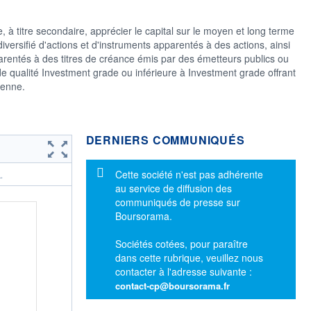
 à titre secondaire, apprécier le capital sur le moyen et long terme
iversifié d'actions et d'instruments apparentés à des actions, ainsi
arentés à des titres de créance émis par des émetteurs publics ou
de qualité Investment grade ou inférieure à Investment grade offrant
yenne.
DERNIERS COMMUNIQUÉS
Message d'information
Cette société n'est pas adhérente
.
au service de diffusion des
communiqués de presse sur
Boursorama.
Sociétés cotées, pour paraître
dans cette rubrique, veuillez nous
contacter à l'adresse suivante :
contact-cp@boursorama.fr