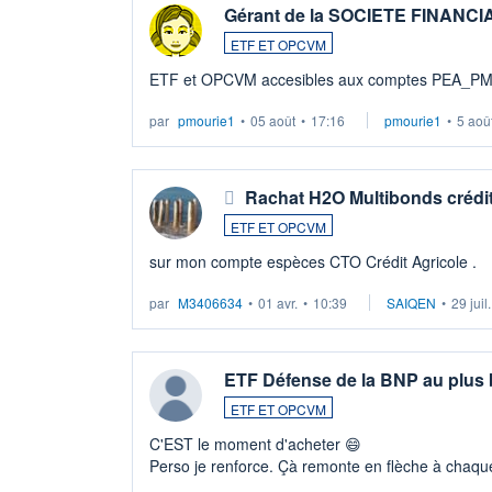
Gérant de la SOCIETE FINANC
ETF ET OPCVM
ETF et OPCVM accesibles aux comptes PEA_P
par
pmourie1
•
05 août
•
17:16
pmourie1
•
5 aoû
Rachat H2O Multibonds crédit
ETF ET OPCVM
sur mon compte espèces CTO Crédit Agricole .
par
M3406634
•
01 avr.
•
10:39
SAIQEN
•
29 juil
ETF Défense de la BNP au plus
ETF ET OPCVM
C'EST le moment d'acheter 😄​
Perso je renforce. Çà remonte en flèche à chaque
LU3 ...