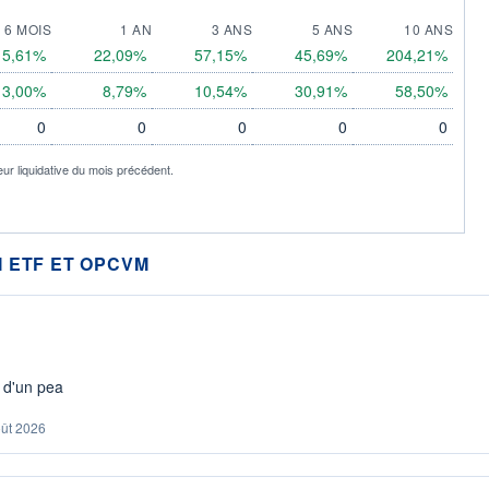
6 MOIS
1 AN
3 ANS
5 ANS
10 ANS
5,61%
22,09%
57,15%
45,69%
204,21%
3,00%
8,79%
10,54%
30,91%
58,50%
0
0
0
0
0
eur liquidative du mois précédent.
 ETF ET OPCVM
s d'un pea
oût 2026