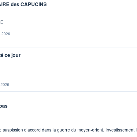
IAIRE des CAPUCINS
ME
t 2026
é ce jour
. 2026
 bas
 suspission d'accord dans.la guerre du moyen-orient. Investissement lo