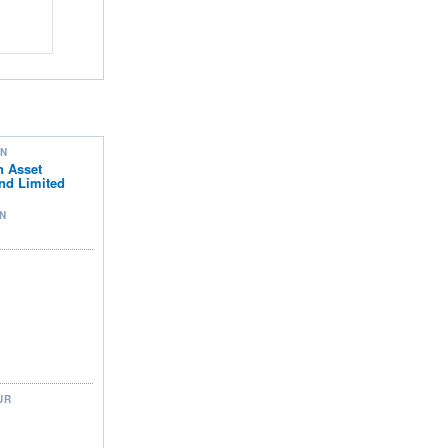
ON
 Asset
nd Limited
N
UR