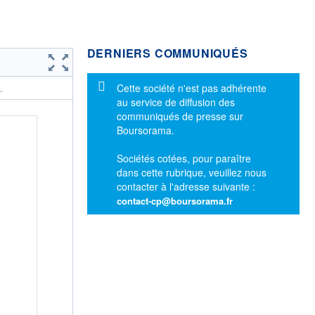
DERNIERS COMMUNIQUÉS
Message d'information
Cette société n'est pas adhérente
.
au service de diffusion des
communiqués de presse sur
Boursorama.
Sociétés cotées, pour paraître
dans cette rubrique, veuillez nous
contacter à l'adresse suivante :
contact-cp@boursorama.fr