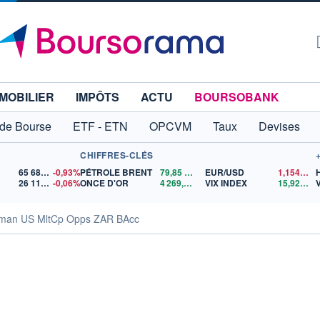
MOBILIER
IMPÔTS
ACTU
BOURSOBANK
 de Bourse
ETF - ETN
OPCVM
Taux
Devises
CHIFFRES-CLÉS
65 683,26
-0,93%
PÉTROLE BRENT
79,85
$US
EUR/USD
1,1544
$U
26 110,87
-0,06%
ONCE D'OR
4 269,42
$US
VIX INDEX
15,92
$US
rman US MltCp Opps ZAR BAcc