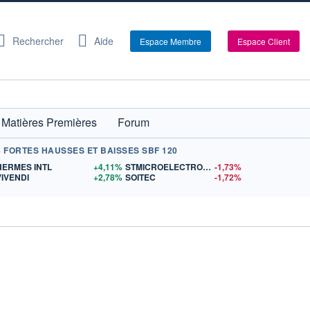
Rechercher
Aide
Espace Membre
Espace Client
Matières Premières
Forum
+ FORTES HAUSSES ET BAISSES SBF 120
S
HERMES INTL
+4,11%
STMICROELECTRONICS
-1,73%
VIVENDI
+2,78%
SOITEC
-1,72%