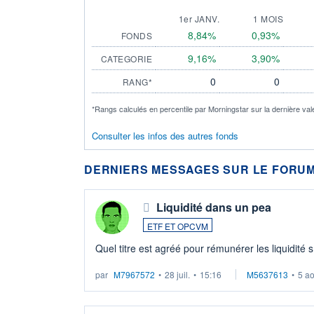
1er JANV.
1 MOIS
8,84%
0,93%
FONDS
9,16%
3,90%
CATEGORIE
0
0
RANG*
*Rangs calculés en percentile par Morningstar sur la dernière val
Consulter les infos des autres fonds
DERNIERS MESSAGES SUR LE FORUM
Liquidité dans un pea
ETF ET OPCVM
Quel titre est agréé pour rémunérer les liquidité 
par
M7967572
•
28 juil.
•
15:16
M5637613
•
5 a