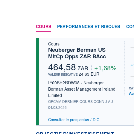
COURS
PERFORMANCES ET RISQUES
CO
Cours
Neuberger Berman US
MltCp Opps ZAR BAcc
464,58
+1,68%
ZAR
24,63 EUR
VALEUR INDICATIVE
IE00BH2RDW08 - Neuberger
Berman Asset Management Ireland
CA
Ac
Limited
OPCVM DERNIER COURS CONNU AU
04/08/2026
Consulter le prospectus / DIC
OBJECTIF D'INVESTISSEMENT