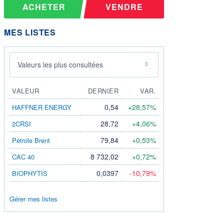
ACHETER
VENDRE
MES LISTES
Valeurs les plus consultées
VALEUR
DERNIER
VAR.
0,54
+28,57%
HAFFNER ENERGY
28,72
+4,06%
2CRSI
79,84
+0,53%
Pétrole Brent
8 732,02
+0,72%
CAC 40
0,0397
-10,79%
BIOPHYTIS
Gérer mes listes