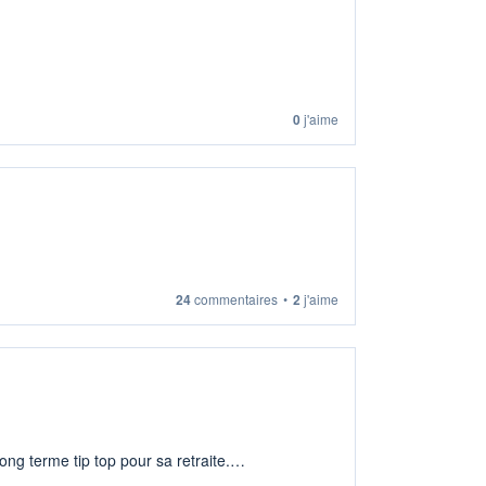
0
j'aime
24
commentaires
•
2
j'aime
ng terme tip top pour sa retraite.