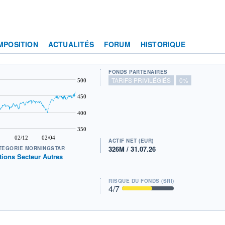
MPOSITION
ACTUALITÉS
FORUM
HISTORIQUE
FONDS PARTENAIRES
TARIFS PRIVILÉGIÉS
0%
500
450
400
350
02/12
02/04
ACTIF NET (EUR)
326M / 31.07.26
TÉGORIE MORNINGSTAR
tions Secteur Autres
RISQUE DU FONDS (SRI)
4
/7