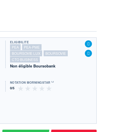
ÉLIGIBILITÉ
PEA
PEA-PME
BOURSOVIE LUX
BOURSOVIE
CTO BUSINESS
Non éligible Boursobank
NOTATION MORNINGSTAR ⁽¹⁾