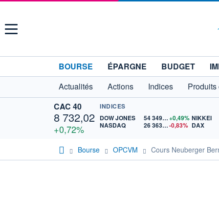
Menu
BOURSE
ÉPARGNE
BUDGET
IM
Actualités
Actions
Indices
Produits
CAC 40
INDICES
8 732,02
DOW JONES
54 349,12
+0,49%
NIKKEI
NASDAQ
26 363,44
-0,83%
DAX
+0,72%
Bourse
OPCVM
Cours Neuberger Be