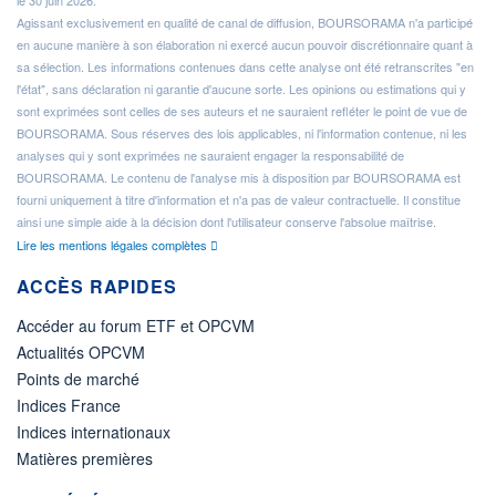
le 30 juin 2026.
Agissant exclusivement en qualité de canal de diffusion, BOURSORAMA n'a participé
en aucune manière à son élaboration ni exercé aucun pouvoir discrétionnaire quant à
sa sélection. Les informations contenues dans cette analyse ont été retranscrites "en
l'état", sans déclaration ni garantie d'aucune sorte. Les opinions ou estimations qui y
sont exprimées sont celles de ses auteurs et ne sauraient refléter le point de vue de
BOURSORAMA. Sous réserves des lois applicables, ni l'information contenue, ni les
analyses qui y sont exprimées ne sauraient engager la responsabilité de
BOURSORAMA. Le contenu de l'analyse mis à disposition par BOURSORAMA est
fourni uniquement à titre d'information et n'a pas de valeur contractuelle. Il constitue
ainsi une simple aide à la décision dont l'utilisateur conserve l'absolue maîtrise.
Lire les mentions légales complètes
ACCÈS RAPIDES
Accéder au forum ETF et OPCVM
Actualités OPCVM
Points de marché
Indices France
Indices internationaux
Matières premières