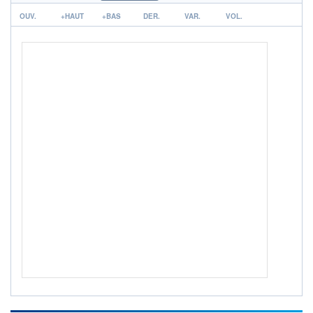
r
ACTIF NET (EUR)
OUV.
+HAUT
+BAS
DER.
VAR.
VOL.
2 440M / 31.07.26
NOTATION MORNINGSTAR ⁽¹⁾
RISQUE DU FONDS (SRI)
2
/7
+ PORTEFEUILLE
+ LISTE