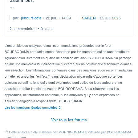
Salut à tous,
Je cherche à investir sur le secteur du calcul quantique, mais
par
jeboursicote
•
22 juil.
•
14:39
SAIQEN
•
22 juil. 2026
via un ETF plutôt que des actions individuelles.
2
commentaires
•
0
j'aime
Idéalement, je voudrais qu'il soit éligible au PEA.
Pour l' ...
L'ensemble des analyses et/ou recommandations présentes sur le forum
BOURSORAMA sont uniquement élaborées par les membres qui en sont émetteurs.
Agissant exclusivement en qualité de canal de diffusion, BOURSORAMA n'a participé
en aucune manière à leur élaboration ni exercé aucun pouvoir discrétionnaire quant à
leur sélection. Les informations contenues dans ces analyses et/ou recommandations
ont été retranscrites "en l'état", sans déclaration ni garantie d'aucune sorte. Les
opinions ou estimations qui y sont exprimées sont celles de leurs auteurs et ne
sauraient refléter le point de vue de BOURSORAMA. Sous réserves des lois
applicables, ni l'information contenue, ni les analyses qui y sont exprimées ne
sauraient engager la responsabilité BOURSORAMA.
Lire les mentions légales complètes
Voir tous les forums
(1)
Cette analyse a été élaborée par MORNINGSTAR et diffusée par BOURSORAMA