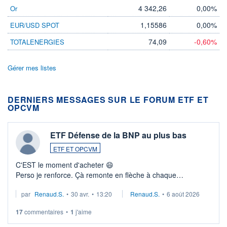
4 342,26
0,00%
Or
1,15586
0,00%
EUR/USD SPOT
74,09
-0,60%
TOTALENERGIES
Gérer mes listes
DERNIERS MESSAGES SUR LE FORUM ETF ET
OPCVM
ETF Défense de la BNP au plus bas
ETF ET OPCVM
C'EST le moment d'acheter 😄​
Perso je renforce. Çà remonte en flèche à chaque
suspission d'accord dans.la guerre du moyen-orient.
par
Renaud.S.
•
30 avr.
•
13:20
Renaud.S.
•
6 août 2026
Investissement long terme tip top pour sa retraite.
LU3 ...
17
commentaires
•
1
j'aime