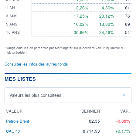
2,26%
4,36%
61
1 AN
17,25%
23,12%
76
3 ANS
10,02%
13,82%
69
5 ANS
30,66%
34,46%
54
10 ANS
*Rangs calculés en percentile par Morningstar sur la dernière valeur liquidative du
mois précédent.
Consulter les infos des autres fonds
MES LISTES
Valeurs les plus consultées
VALEUR
DERNIER
VAR.
82,35
-0,88%
Pétrole Brent
8 714,93
+0,17%
CAC 40