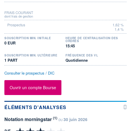
FRAIS COURANT
dont frais de gestion
1,62 %
1,4 %
SOUSCRIPTION MIN. INITIALE
HEURE DE CENTRALISATION DES
ORDRES
0 EUR
15:45
SOUSCRIPTION MIN. ULTÉRIEURE
FRÉQUENCE DES VL
1 PART
Quotidienne
Consulter le prospectus / DIC
Ouvrir un compte Bourse
ÉLÉMENTS D'ANALYSES
(1)
Notation morningstar
30 juin 2026
DU