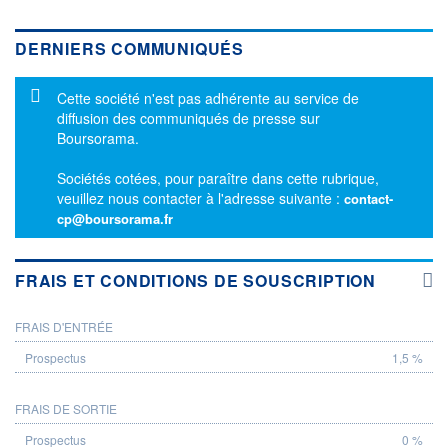
DERNIERS COMMUNIQUÉS
Message d'information
Cette société n'est pas adhérente au service de
diffusion des communiqués de presse sur
Boursorama.
Sociétés cotées, pour paraître dans cette rubrique,
veuillez nous contacter à l'adresse suivante :
contact-
cp@boursorama.fr
FRAIS ET CONDITIONS DE SOUSCRIPTION
FRAIS D'ENTRÉE
PROSPECTUS
1,5 %
FRAIS DE SORTIE
0 %