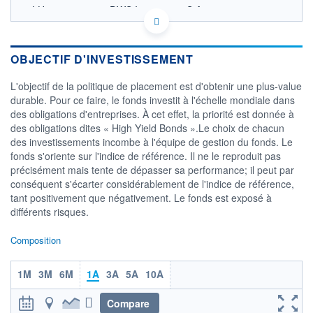
LU0616840426 - DWS Investment S.A.
OPCVM DERNIER COURS CONNU AU 06/08/2026
Consulter le prospectus / DIC
OBJECTIF D'INVESTISSEMENT
105
L'objectif de la politique de placement est d'obtenir une plus-value
durable. Pour ce faire, le fonds investit à l'échelle mondiale dans
100
des obligations d'entreprises. À cet effet, la priorité est donnée à
des obligations dites « High Yield Bonds ».Le choix de chacun
95
des investissements incombe à l'équipe de gestion du fonds. Le
03/12
08/04
fonds s'oriente sur l'indice de référence. Il ne le reproduit pas
précisément mais tente de dépasser sa performance; il peut par
CATÉGORIE MORNINGSTAR
conséquent s'écarter considérablement de l'indice de référence,
Obligations EUR Haut
tant positivement que négativement. Le fonds est exposé à
Rendement
différents risques.
FONDS PARTENAIRES
TARIFS PRIVILÉGIÉS
0%
Composition
ÉLIGIBILITÉ
PEA
PEA-PME
BOURSOVIE LUX
BOURSOVIE
1M
3M
6M
1A
3A
5A
10A
CTO BUSINESS
Non éligible Boursobank
Compare