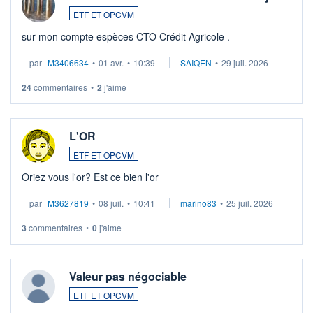
ETF ET OPCVM
sur mon compte espèces CTO Crédit Agricole .
par
M3406634
•
01 avr.
•
10:39
SAIQEN
•
29 juil. 2026
24
commentaires
•
2
j'aime
L'OR
ETF ET OPCVM
Oriez vous l'or? Est ce bien l'or
par
M3627819
•
08 juil.
•
10:41
marino83
•
25 juil. 2026
3
commentaires
•
0
j'aime
Valeur pas négociable
ETF ET OPCVM