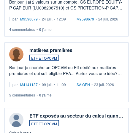
Bonjour, j'ai 2 valeurs sur un compte, GS EUROPE EQUITY-
P CAP EUR (LU0082087510) et GS PROTECTION-P CAP
EUR (LU0546913194), que je souhaite vendre. Lorsque je
par
M9598679
•
24 juil.
•
12:09
M9598679
•
24 juil. 2026
veux procéder à la vente, on me signale ...
4
commentaires
•
0
j'aime
matières premières
ETF ET OPCVM
Bonjour je cherche un OPCVM ou Etf dédié aux matières
premières et qui soit éligible PEA... Auriez vous une idée?
Merci de vos conseils
par
M4141137
•
09 juil.
•
11:09
SAIQEN
•
23 juil. 2026
5
commentaires
•
0
j'aime
ETF exposés au secteur du calcul quan…
ETF ET OPCVM