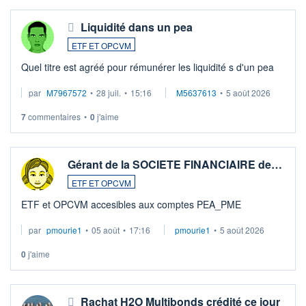
Liquidité dans un pea
ETF ET OPCVM
Quel titre est agréé pour rémunérer les liquidité s d'un pea
par
M7967572
•
28 juil.
•
15:16
M5637613
•
5 août 2026
7
commentaires
•
0
j'aime
Gérant de la SOCIETE FINANCIAIRE de…
ETF ET OPCVM
ETF et OPCVM accesibles aux comptes PEA_PME
par
pmourie1
•
05 août
•
17:16
pmourie1
•
5 août 2026
0
j'aime
Rachat H2O Multibonds crédité ce jour