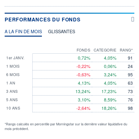
PERFORMANCES DU FONDS
A LA FIN DE MOIS
GLISSANTES
FONDS
CATEGORIE
RANG*
0,72%
4,05%
91
1er JANV.
-0,22%
0,06%
24
1 MOIS
-0,63%
3,24%
95
6 MOIS
4,13%
4,05%
63
1 AN
13,24%
17,23%
73
3 ANS
3,10%
8,59%
76
5 ANS
-2,64%
18,26%
98
10 ANS
*Rangs calculés en percentile par Morningstar sur la dernière valeur liquidative du
mois précédent.