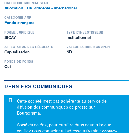
CATÉGORIE MORNINGSTAR
Allocation EUR Prudente - International
CATÉGORIE AMF
Fonds etrangers
FORME JURIDIQUE
TYPE D'INVESTISSEUR
SICAV
Institutionnel
AFFECTATION DES RÉSULTATS
VALEUR DERNIER COUPON
Capitalisation
ND
FONDS DE FONDS
Oui
DERNIERS COMMUNIQUÉS
Message d'information
Cette société n'est pas adhérente au service de
diffusion des communiqués de presse sur
Boursorama.
Sociétés cotées, pour paraître dans cette rubrique,
veuillez nous contacter à l'adresse suivante :
contact-