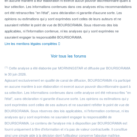
en aucune manière à leur élaboration ni exercé aucun pouvoir discrétionnaire quant à
leur sélection. Les informations contenues dans ces analyses et/ou recommandations
ont été retranscrites "en l'état", sans déclaration ni garantie d'aucune sorte. Les
opinions ou estimations qui y sont exprimées sont celles de leurs auteurs et ne
sauraient refléter le point de vue de BOURSORAMA. Sous réserves des lois
applicables, ni l'information contenue, ni les analyses qui y sont exprimées ne
sauraient engager la responsabilité BOURSORAMA.
Lire les mentions légales complètes
Voir tous les forums
(1)
Cette analyse a été élaborée par MORNINGSTAR et diffusée par BOURSORAMA
le 30 juin 2026.
Agissant exclusivement en qualité de canal de diffusion, BOURSORAMA n'a participé
en aucune manière à son élaboration ni exercé aucun pouvoir discrétionnaire quant à
sa sélection. Les informations contenues dans cette analyse ont été retranscrites "en
l'état", sans déclaration ni garantie d'aucune sorte. Les opinions ou estimations qui y
sont exprimées sont celles de ses auteurs et ne sauraient refléter le point de vue de
BOURSORAMA. Sous réserves des lois applicables, ni l'information contenue, ni les
analyses qui y sont exprimées ne sauraient engager la responsabilité de
BOURSORAMA. Le contenu de l'analyse mis à disposition par BOURSORAMA est
fourni uniquement à titre d'information et n'a pas de valeur contractuelle. Il constitue
ainsi une simple aide à la décision dont l'utilisateur conserve l'absolue maîtrise.