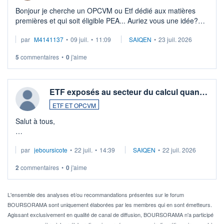
Bonjour je cherche un OPCVM ou Etf dédié aux matières
premières et qui soit éligible PEA... Auriez vous une idée?
Merci de vos conseils
par
M4141137
•
09 juil.
•
11:09
SAIQEN
•
23 juil. 2026
5
commentaires
•
0
j'aime
ETF exposés au secteur du calcul quan…
ETF ET OPCVM
Salut à tous,
Je cherche à investir sur le secteur du calcul quantique, mais
par
jeboursicote
•
22 juil.
•
14:39
SAIQEN
•
22 juil. 2026
via un ETF plutôt que des actions individuelles.
2
commentaires
•
0
j'aime
Idéalement, je voudrais qu'il soit éligible au PEA.
Pour l' ...
L'ensemble des analyses et/ou recommandations présentes sur le forum
BOURSORAMA sont uniquement élaborées par les membres qui en sont émetteurs.
Agissant exclusivement en qualité de canal de diffusion, BOURSORAMA n'a participé