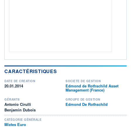
Non éligible Boursobank
ACTIF NET (EUR)
28M / 31.07.26
NOTATION MORNINGSTAR ⁽¹⁾
RISQUE DU FONDS (SRI)
3
/7
+ PORTEFEUILLE
+ LISTE
CARACTÉRISTIQUES
DATE DE CRÉATION
SOCIÉTÉ DE GESTION
20.01.2014
Edmond de Rothschild Asset
Management (France)
GÉRANTS
GROUPE DE GESTION
Antonio Cirulli
Edmond De Rothschild
Benjamin Dubois
CATÉGORIE GÉNÉRALE
Mixtes Euro