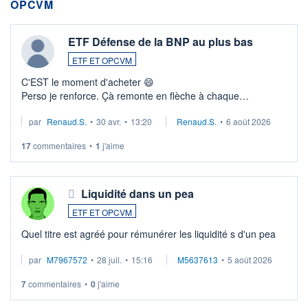
OPCVM
ETF Défense de la BNP au plus bas
ETF ET OPCVM
C'EST le moment d'acheter 😄​
Perso je renforce. Çà remonte en flèche à chaque
suspission d'accord dans.la guerre du moyen-orient.
par
Renaud.S.
•
30 avr.
•
13:20
Renaud.S.
•
6 août 2026
Investissement long terme tip top pour sa retraite.
LU3 ...
17
commentaires
•
1
j'aime
Liquidité dans un pea
ETF ET OPCVM
Quel titre est agréé pour rémunérer les liquidité s d'un pea
par
M7967572
•
28 juil.
•
15:16
M5637613
•
5 août 2026
7
commentaires
•
0
j'aime