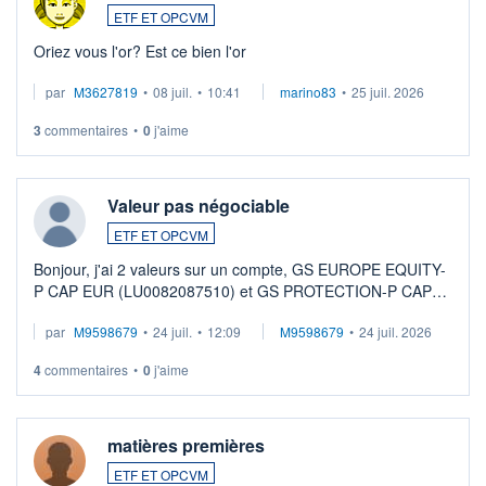
ETF ET OPCVM
Oriez vous l'or? Est ce bien l'or
par
M3627819
•
08 juil.
•
10:41
marino83
•
25 juil. 2026
3
commentaires
•
0
j'aime
Valeur pas négociable
ETF ET OPCVM
Bonjour, j'ai 2 valeurs sur un compte, GS EUROPE EQUITY-
P CAP EUR (LU0082087510) et GS PROTECTION-P CAP
EUR (LU0546913194), que je souhaite vendre. Lorsque je
par
M9598679
•
24 juil.
•
12:09
M9598679
•
24 juil. 2026
veux procéder à la vente, on me signale ...
4
commentaires
•
0
j'aime
matières premières
ETF ET OPCVM