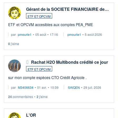
Gérant de la SOCIETE FINANCIAIRE de…
ETF ET OPCVM
ETF et OPCVM accesibles aux comptes PEA_PME
par
pmourie1
•
05 août
•
17:16
pmourie1
•
5 août 2026
0
j'aime
Rachat H2O Multibonds crédité ce jour
ETF ET OPCVM
sur mon compte espèces CTO Crédit Agricole .
par
M3406634
•
01 avr.
•
10:39
SAIQEN
•
29 juil. 2026
24
commentaires
•
2
j'aime
L'OR