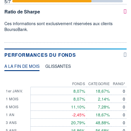
5
/7
Ratio de Sharpe
Ces informations sont exclusivement réservées aux clients
BoursoBank.
PERFORMANCES DU FONDS
A LA FIN DE MOIS
GLISSANTES
FONDS
CATEGORIE
RANG*
8,07%
18,67%
0
1er JANV.
8,07%
2,14%
0
1 MOIS
11,10%
7,28%
0
6 MOIS
-2,45%
18,67%
0
1 AN
20,79%
48,88%
0
3 ANS
16,86%
56,68%
0
5 ANS