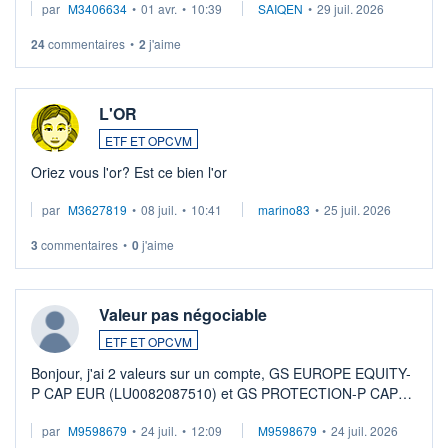
par
M3406634
•
01 avr.
•
10:39
SAIQEN
•
29 juil. 2026
24
commentaires
•
2
j'aime
L'OR
ETF ET OPCVM
Oriez vous l'or? Est ce bien l'or
par
M3627819
•
08 juil.
•
10:41
marino83
•
25 juil. 2026
3
commentaires
•
0
j'aime
Valeur pas négociable
ETF ET OPCVM
Bonjour, j'ai 2 valeurs sur un compte, GS EUROPE EQUITY-
P CAP EUR (LU0082087510) et GS PROTECTION-P CAP
EUR (LU0546913194), que je souhaite vendre. Lorsque je
par
M9598679
•
24 juil.
•
12:09
M9598679
•
24 juil. 2026
veux procéder à la vente, on me signale ...