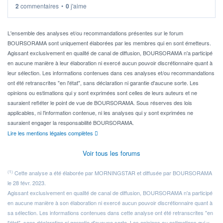
2
commentaires
•
0
j'aime
Idéalement, je voudrais qu'il soit éligible au PEA.
Pour l' ...
L'ensemble des analyses et/ou recommandations présentes sur le forum
BOURSORAMA sont uniquement élaborées par les membres qui en sont émetteurs.
Agissant exclusivement en qualité de canal de diffusion, BOURSORAMA n'a participé
en aucune manière à leur élaboration ni exercé aucun pouvoir discrétionnaire quant à
leur sélection. Les informations contenues dans ces analyses et/ou recommandations
ont été retranscrites "en l'état", sans déclaration ni garantie d'aucune sorte. Les
opinions ou estimations qui y sont exprimées sont celles de leurs auteurs et ne
sauraient refléter le point de vue de BOURSORAMA. Sous réserves des lois
applicables, ni l'information contenue, ni les analyses qui y sont exprimées ne
sauraient engager la responsabilité BOURSORAMA.
Lire les mentions légales complètes
Voir tous les forums
(1)
Cette analyse a été élaborée par MORNINGSTAR et diffusée par BOURSORAMA
le 28 févr. 2023.
Agissant exclusivement en qualité de canal de diffusion, BOURSORAMA n'a participé
en aucune manière à son élaboration ni exercé aucun pouvoir discrétionnaire quant à
sa sélection. Les informations contenues dans cette analyse ont été retranscrites "en
l'état", sans déclaration ni garantie d'aucune sorte. Les opinions ou estimations qui y