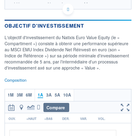
LU0935226133 - Natixis Investment Managers
International
OPCVM DERNIER COURS CONNU AU 21/02/2023
Consulter le prospectus / DIC
OBJECTIF D'INVESTISSEMENT
L'objectif d'investissement du Natixis Euro Value Equity (le «
CATÉGORIE MORNINGSTAR
Actions Zone Euro
Compartiment ») consiste à obtenir une performance supérieure
Grandes Cap.
au MSCI EMU Index Dividende Net Réinvesti en euro (son «
Indice de Référence ») sur sa période minimale d'investissement
FONDS PARTENAIRES
TARIFS PRIVILÉGIÉS
0%
recommandée de 5 ans, par l'intermédiaire d'un processus
d'investissement axé sur une approche « Value ».
ÉLIGIBILITÉ
PEA
PEA-PME
BOURSOVIE LUX
BOURSOVIE
Composition
CTO BUSINESS
Non éligible Boursobank
1M
3M
6M
1A
3A
5A
10A
ACTIF NET (EUR)
6M / 31.03.23
Compare
r
NOTATION MORNINGSTAR ⁽¹⁾
OUV.
+HAUT
+BAS
DER.
VAR.
VOL.
RISQUE DU FONDS (SRI)