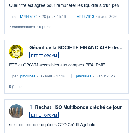
Quel titre est agréé pour rémunérer les liquidité s d'un pea
par
M7967572
•
28 juil.
•
15:16
M5637613
•
5 août 2026
7
commentaires
•
0
j'aime
Gérant de la SOCIETE FINANCIAIRE de…
ETF ET OPCVM
ETF et OPCVM accesibles aux comptes PEA_PME
par
pmourie1
•
05 août
•
17:16
pmourie1
•
5 août 2026
0
j'aime
Rachat H2O Multibonds crédité ce jour
ETF ET OPCVM
sur mon compte espèces CTO Crédit Agricole .