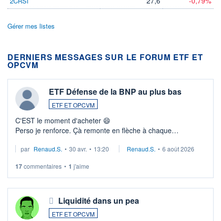
27,6
-0,79%
2CRSI
Gérer mes listes
DERNIERS MESSAGES SUR LE FORUM ETF ET
OPCVM
ETF Défense de la BNP au plus bas
ETF ET OPCVM
C'EST le moment d'acheter 😄​
Perso je renforce. Çà remonte en flèche à chaque
suspission d'accord dans.la guerre du moyen-orient.
par
Renaud.S.
•
30 avr.
•
13:20
Renaud.S.
•
6 août 2026
Investissement long terme tip top pour sa retraite.
LU3 ...
17
commentaires
•
1
j'aime
Liquidité dans un pea
ETF ET OPCVM