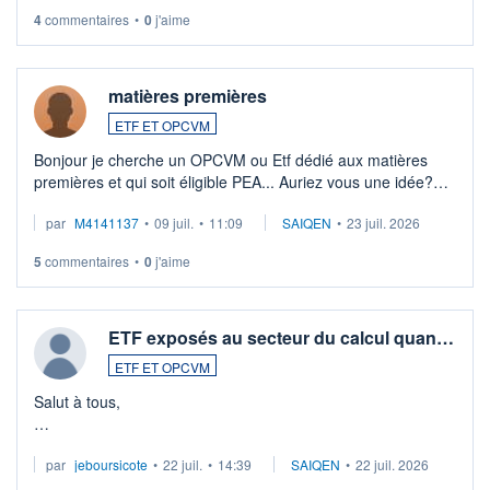
4
commentaires
•
0
j'aime
matières premières
ETF ET OPCVM
Bonjour je cherche un OPCVM ou Etf dédié aux matières
premières et qui soit éligible PEA... Auriez vous une idée?
Merci de vos conseils
par
M4141137
•
09 juil.
•
11:09
SAIQEN
•
23 juil. 2026
5
commentaires
•
0
j'aime
ETF exposés au secteur du calcul quan…
ETF ET OPCVM
Salut à tous,
Je cherche à investir sur le secteur du calcul quantique, mais
par
jeboursicote
•
22 juil.
•
14:39
SAIQEN
•
22 juil. 2026
via un ETF plutôt que des actions individuelles.