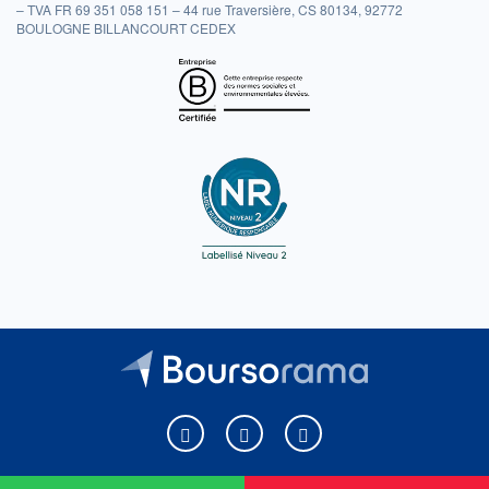
– TVA FR 69 351 058 151 – 44 rue Traversière, CS 80134, 92772
BOULOGNE BILLANCOURT CEDEX
Boursorama sur Facebook
Boursorama sur X
Boursorama sur Youtu