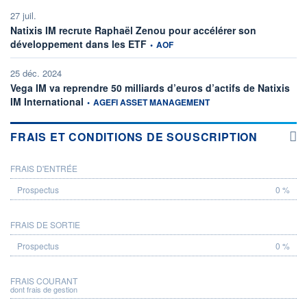
27 juil.
Natixis IM recrute Raphaël Zenou pour accélérer son
information fournie par
développement dans les ETF
•
AOF
25 déc. 2024
Vega IM va reprendre 50 milliards d’euros d’actifs de Natixis
information fournie par
IM International
•
AGEFI ASSET MANAGEMENT
FRAIS ET CONDITIONS DE SOUSCRIPTION
FRAIS D'ENTRÉE
PROSPECTUS
0 %
FRAIS DE SORTIE
0 %
FRAIS COURANT
dont frais de gestion