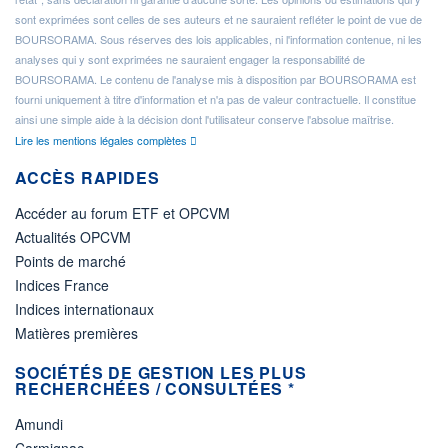
sont exprimées sont celles de ses auteurs et ne sauraient refléter le point de vue de
BOURSORAMA. Sous réserves des lois applicables, ni l'information contenue, ni les
analyses qui y sont exprimées ne sauraient engager la responsabilité de
BOURSORAMA. Le contenu de l'analyse mis à disposition par BOURSORAMA est
fourni uniquement à titre d'information et n'a pas de valeur contractuelle. Il constitue
ainsi une simple aide à la décision dont l'utilisateur conserve l'absolue maîtrise.
Lire les mentions légales complètes
ACCÈS RAPIDES
Accéder au forum ETF et OPCVM
Actualités OPCVM
Points de marché
Indices France
Indices internationaux
Matières premières
SOCIÉTÉS DE GESTION LES PLUS
RECHERCHÉES / CONSULTÉES *
Amundi