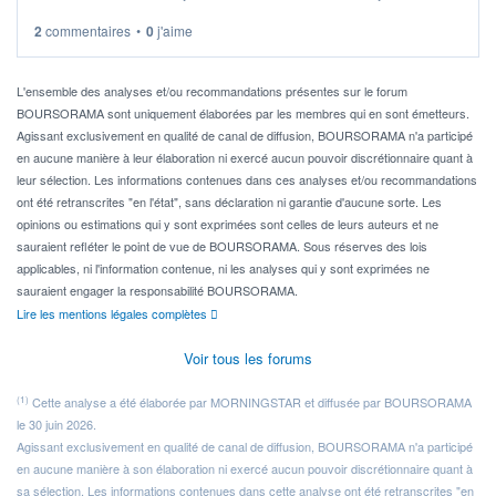
2
commentaires
•
0
j'aime
Idéalement, je voudrais qu'il soit éligible au PEA.
Pour l' ...
L'ensemble des analyses et/ou recommandations présentes sur le forum
BOURSORAMA sont uniquement élaborées par les membres qui en sont émetteurs.
Agissant exclusivement en qualité de canal de diffusion, BOURSORAMA n'a participé
en aucune manière à leur élaboration ni exercé aucun pouvoir discrétionnaire quant à
leur sélection. Les informations contenues dans ces analyses et/ou recommandations
ont été retranscrites "en l'état", sans déclaration ni garantie d'aucune sorte. Les
opinions ou estimations qui y sont exprimées sont celles de leurs auteurs et ne
sauraient refléter le point de vue de BOURSORAMA. Sous réserves des lois
applicables, ni l'information contenue, ni les analyses qui y sont exprimées ne
sauraient engager la responsabilité BOURSORAMA.
Lire les mentions légales complètes
Voir tous les forums
(1)
Cette analyse a été élaborée par MORNINGSTAR et diffusée par BOURSORAMA
le 30 juin 2026.
Agissant exclusivement en qualité de canal de diffusion, BOURSORAMA n'a participé
en aucune manière à son élaboration ni exercé aucun pouvoir discrétionnaire quant à
sa sélection. Les informations contenues dans cette analyse ont été retranscrites "en