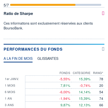
5
/7
Ratio de Sharpe
Ces informations sont exclusivement réservées aux clients
BoursoBank.
PERFORMANCES DU FONDS
A LA FIN DE MOIS
GLISSANTES
FONDS
CATEGORIE
RANG*
-5,55%
15,39%
78
1er JANV.
7,81%
-0,74%
20
1 MOIS
-6,00%
14,14%
54
6 MOIS
-1,94%
15,39%
74
1 AN
9,87%
12,13%
66
3 ANS