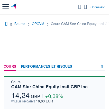
Menu
Connexion
Bourse
OPCVM
Cours GAM Star China Equity Instl G
COURS
PERFORMANCES ET RISQUES
Cours
COMPOSITION
GAM Star China Equity Instl GBP Inc
ACTUALITÉS
14,24
+0,38%
GBP
FORUM
16,63 EUR
VALEUR INDICATIVE
HISTORIQUE