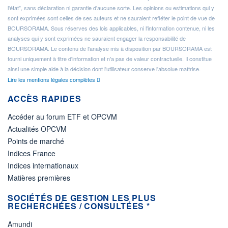
l'état", sans déclaration ni garantie d'aucune sorte. Les opinions ou estimations qui y
sont exprimées sont celles de ses auteurs et ne sauraient refléter le point de vue de
BOURSORAMA. Sous réserves des lois applicables, ni l'information contenue, ni les
analyses qui y sont exprimées ne sauraient engager la responsabilité de
BOURSORAMA. Le contenu de l'analyse mis à disposition par BOURSORAMA est
fourni uniquement à titre d'information et n'a pas de valeur contractuelle. Il constitue
ainsi une simple aide à la décision dont l'utilisateur conserve l'absolue maîtrise.
Lire les mentions légales complètes
ACCÈS RAPIDES
Accéder au forum ETF et OPCVM
Actualités OPCVM
Points de marché
Indices France
Indices internationaux
Matières premières
SOCIÉTÉS DE GESTION LES PLUS
RECHERCHÉES / CONSULTÉES *
Amundi