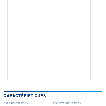
ACTIF NET (EUR)
68M / 31.07.26
NOTATION MORNINGSTAR ⁽¹⁾
RISQUE DU FONDS (SRI)
5
/7
+ PORTEFEUILLE
+ LISTE
CARACTÉRISTIQUES
DATE DE CRÉATION
SOCIÉTÉ DE GESTION