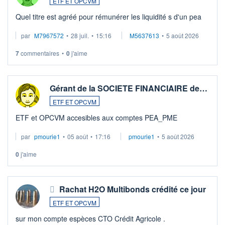
ETF ET OPCVM
Quel titre est agréé pour rémunérer les liquidité s d'un pea
par
M7967572
•
28 juil.
•
15:16
M5637613
•
5 août 2026
7
commentaires
•
0
j'aime
Gérant de la SOCIETE FINANCIAIRE de…
ETF ET OPCVM
ETF et OPCVM accesibles aux comptes PEA_PME
par
pmourie1
•
05 août
•
17:16
pmourie1
•
5 août 2026
0
j'aime
Rachat H2O Multibonds crédité ce jour
ETF ET OPCVM
sur mon compte espèces CTO Crédit Agricole .