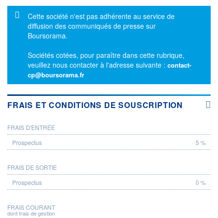
Message d'information
Cette société n'est pas adhérente au service de
diffusion des communiqués de presse sur
Boursorama.
Sociétés cotées, pour paraître dans cette rubrique,
veuillez nous contacter à l'adresse suivante :
contact-
cp@boursorama.fr
FRAIS ET CONDITIONS DE SOUSCRIPTION
FRAIS D'ENTRÉE
PROSPECTUS
5 %
FRAIS DE SORTIE
0 %
FRAIS COURANT
dont frais de gestion