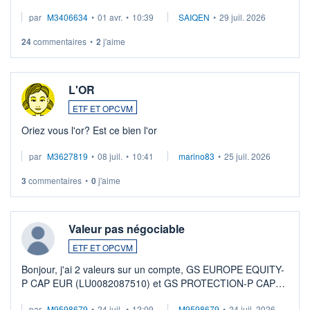
par
M3406634
•
01 avr.
•
10:39
SAIQEN
•
29 juil. 2026
24
commentaires
•
2
j'aime
L'OR
ETF ET OPCVM
Oriez vous l'or? Est ce bien l'or
par
M3627819
•
08 juil.
•
10:41
marino83
•
25 juil. 2026
3
commentaires
•
0
j'aime
Valeur pas négociable
ETF ET OPCVM
Bonjour, j'ai 2 valeurs sur un compte, GS EUROPE EQUITY-
P CAP EUR (LU0082087510) et GS PROTECTION-P CAP
EUR (LU0546913194), que je souhaite vendre. Lorsque je
par
M9598679
•
24 juil.
•
12:09
M9598679
•
24 juil. 2026