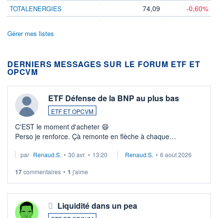
74,09
-0,60%
TOTALENERGIES
Gérer mes listes
DERNIERS MESSAGES SUR LE FORUM ETF ET
OPCVM
ETF Défense de la BNP au plus bas
ETF ET OPCVM
C'EST le moment d'acheter 😄​
Perso je renforce. Çà remonte en flèche à chaque
suspission d'accord dans.la guerre du moyen-orient.
par
Renaud.S.
•
30 avr.
•
13:20
Renaud.S.
•
6 août 2026
Investissement long terme tip top pour sa retraite.
LU3 ...
17
commentaires
•
1
j'aime
Liquidité dans un pea