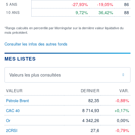
-27,93%
-19,05%
86
5 ANS
9,72%
36,42%
88
10 ANS
*Rangs calculés en percentile par Morningstar sur la dernière valeur liquidative du
mois précédent.
Consulter les infos des autres fonds
MES LISTES
Valeurs les plus consultées
VALEUR
DERNIER
VAR.
82,35
-0,88%
Pétrole Brent
8 714,93
+0,17%
CAC 40
4 342,26
0,00%
Or
27,6
-0,79%
2CRSI