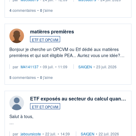
veux procéder à la vente, on me signale ...
4
commentaires
•
0
j'aime
matières premières
ETF ET OPCVM
Bonjour je cherche un OPCVM ou Etf dédié aux matières
premières et qui soit éligible PEA... Auriez vous une idée?
Merci de vos conseils
par
M4141137
•
09 juil.
•
11:09
SAIQEN
•
23 juil. 2026
5
commentaires
•
0
j'aime
ETF exposés au secteur du calcul quan…
ETF ET OPCVM
Salut à tous,
Je cherche à investir sur le secteur du calcul quantique, mais
par
jeboursicote
•
22 juil.
•
14:39
SAIQEN
•
22 juil. 2026
via un ETF plutôt que des actions individuelles.