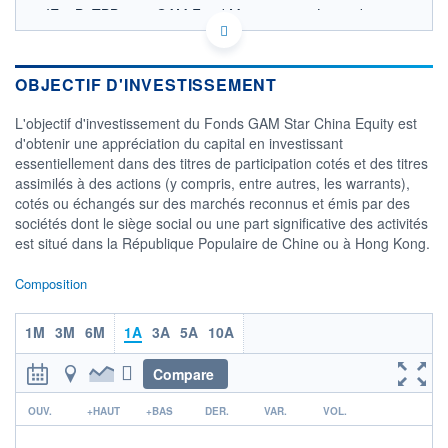
IE00B3TBB453 - GAM Fund Management Limited
OPCVM DERNIER COURS CONNU AU 05/08/2026
Consulter le prospectus / DIC
OBJECTIF D'INVESTISSEMENT
18
L'objectif d'investissement du Fonds GAM Star China Equity est
16
d'obtenir une appréciation du capital en investissant
essentiellement dans des titres de participation cotés et des titres
14
assimilés à des actions (y compris, entre autres, les warrants),
12
cotés ou échangés sur des marchés reconnus et émis par des
03/12
08/04
04/08
sociétés dont le siège social ou une part significative des activités
est situé dans la République Populaire de Chine ou à Hong Kong.
CATÉGORIE MORNINGSTAR
Actions Chine
Composition
FONDS PARTENAIRES
TARIFS PRIVILÉGIÉS
0%
1M
3M
6M
1A
3A
5A
10A
ÉLIGIBILITÉ
PEA
PEA-PME
Compare
BOURSOVIE LUX
BOURSOVIE
CTO BUSINESS
r
OUV.
+HAUT
+BAS
DER.
VAR.
VOL.
Non éligible Boursobank