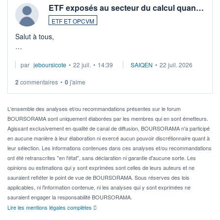
ETF exposés au secteur du calcul quan…
ETF ET OPCVM
Salut à tous,
Je cherche à investir sur le secteur du calcul quantique, mais
par
jeboursicote
•
22 juil.
•
14:39
SAIQEN
•
22 juil. 2026
via un ETF plutôt que des actions individuelles.
2
commentaires
•
0
j'aime
Idéalement, je voudrais qu'il soit éligible au PEA.
Pour l' ...
L'ensemble des analyses et/ou recommandations présentes sur le forum
BOURSORAMA sont uniquement élaborées par les membres qui en sont émetteurs.
Agissant exclusivement en qualité de canal de diffusion, BOURSORAMA n'a participé
en aucune manière à leur élaboration ni exercé aucun pouvoir discrétionnaire quant à
leur sélection. Les informations contenues dans ces analyses et/ou recommandations
ont été retranscrites "en l'état", sans déclaration ni garantie d'aucune sorte. Les
opinions ou estimations qui y sont exprimées sont celles de leurs auteurs et ne
sauraient refléter le point de vue de BOURSORAMA. Sous réserves des lois
applicables, ni l'information contenue, ni les analyses qui y sont exprimées ne
sauraient engager la responsabilité BOURSORAMA.
Lire les mentions légales complètes