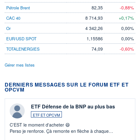
82,35
-0,88%
Pétrole Brent
8 714,93
+0,17%
CAC 40
4 342,26
0,00%
Or
1,15586
0,00%
EUR/USD SPOT
74,09
-0,60%
TOTALENERGIES
Gérer mes listes
DERNIERS MESSAGES SUR LE FORUM ETF ET
OPCVM
ETF Défense de la BNP au plus bas
ETF ET OPCVM
C'EST le moment d'acheter 😄​
Perso je renforce. Çà remonte en flèche à chaque
suspission d'accord dans.la guerre du moyen-orient.