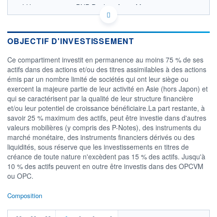
LU0823398176 - BNP Paribas Asset Management
Luxembourg
OPCVM DERNIER COURS CONNU AU 02/10/2023
Consulter le prospectus / DIC
OBJECTIF D'INVESTISSEMENT
Ce compartiment investit en permanence au moins 75 % de ses
CATÉGORIE MORNINGSTAR
Actions Asie hors Japon
actifs dans des actions et/ou des titres assimilables à des actions
émis par un nombre limité de sociétés qui ont leur siège ou
FONDS PARTENAIRES
exercent la majeure partie de leur activité en Asie (hors Japon) et
TARIFS PRIVILÉGIÉS
0%
qui se caractérisent par la qualité de leur structure financière
et/ou leur potentiel de croissance bénéficiaire.La part restante, à
ÉLIGIBILITÉ
PEA
PEA-PME
BOURSOVIE LUX
BOURSOVIE
savoir 25 % maximum des actifs, peut être investie dans d'autres
CTO BUSINESS
valeurs mobilières (y compris des P-Notes), des instruments du
marché monétaire, des instruments financiers dérivés ou des
Non éligible Boursobank
liquidités, sous réserve que les investissements en titres de
ACTIF NET (EUR)
créance de toute nature n'excèdent pas 15 % des actifs. Jusqu'à
280M / 31.07.26
10 % des actifs peuvent en outre être investis dans des OPCVM
ou OPC.
NOTATION MORNINGSTAR ⁽¹⁾
Composition
RISQUE DU FONDS (SRI)
4
/7