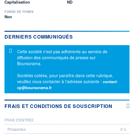
Capitalisation
ND
FONDS DE FONDS
Non
DERNIERS COMMUNIQUÉS
Message d'information
Cette société n'est pas adhérente au service de
diffusion des communiqués de presse sur
Boursorama.
Sociétés cotées, pour paraître dans cette rubrique,
veuillez nous contacter à l'adresse suivante :
contact-
cp@boursorama.fr
FRAIS ET CONDITIONS DE SOUSCRIPTION
FRAIS D'ENTRÉE
PROSPECTUS
3 %