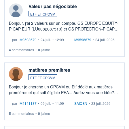
Valeur pas négociable
ETF ET OPCVM
Bonjour, j'ai 2 valeurs sur un compte, GS EUROPE EQUITY-
P CAP EUR (LU0082087510) et GS PROTECTION-P CAP
EUR (LU0546913194), que je souhaite vendre. Lorsque je
par
M9598679
•
24 juil.
•
12:09
M9598679
•
24 juil. 2026
veux procéder à la vente, on me signale ...
4
commentaires
•
0
j'aime
matières premières
ETF ET OPCVM
Bonjour je cherche un OPCVM ou Etf dédié aux matières
premières et qui soit éligible PEA... Auriez vous une idée?
Merci de vos conseils
par
M4141137
•
09 juil.
•
11:09
SAIQEN
•
23 juil. 2026
5
commentaires
•
0
j'aime