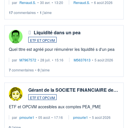
par
Renaud.S.
•
30 avr.
•
13:20
Renaud.S.
•
6 août 2026
Investissement long terme tip top pour sa retraite.
LU3 ...
17
commentaires
•
1
j'aime
Liquidité dans un pea
ETF ET OPCVM
Quel titre est agréé pour rémunérer les liquidité s d'un pea
par
M7967572
•
28 juil.
•
15:16
M5637613
•
5 août 2026
7
commentaires
•
0
j'aime
Gérant de la SOCIETE FINANCIAIRE de…
ETF ET OPCVM
ETF et OPCVM accesibles aux comptes PEA_PME
par
pmourie1
•
05 août
•
17:16
pmourie1
•
5 août 2026
0
j'aime