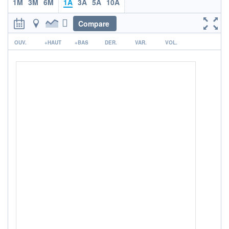
1M
3M
6M
1A
3A
5A
10A
+ PORTEFEUILLE
+ LISTE
Compare
r
OUV.
+HAUT
+BAS
DER.
VAR.
VOL.