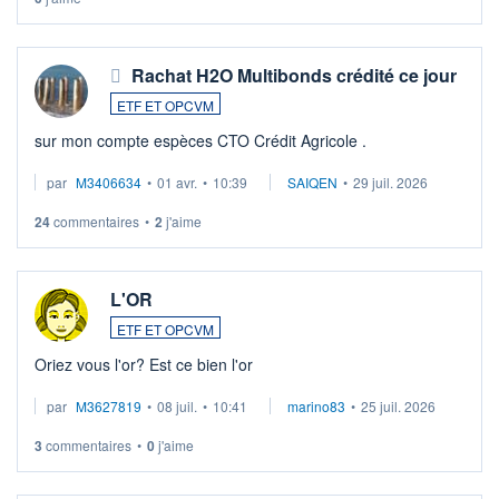
Rachat H2O Multibonds crédité ce jour
ETF ET OPCVM
sur mon compte espèces CTO Crédit Agricole .
par
M3406634
•
01 avr.
•
10:39
SAIQEN
•
29 juil. 2026
24
commentaires
•
2
j'aime
L'OR
ETF ET OPCVM
Oriez vous l'or? Est ce bien l'or
par
M3627819
•
08 juil.
•
10:41
marino83
•
25 juil. 2026
3
commentaires
•
0
j'aime