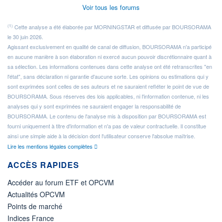
Voir tous les forums
(1)
Cette analyse a été élaborée par MORNINGSTAR et diffusée par BOURSORAMA
le 30 juin 2026.
Agissant exclusivement en qualité de canal de diffusion, BOURSORAMA n'a participé
en aucune manière à son élaboration ni exercé aucun pouvoir discrétionnaire quant à
sa sélection. Les informations contenues dans cette analyse ont été retranscrites "en
l'état", sans déclaration ni garantie d'aucune sorte. Les opinions ou estimations qui y
sont exprimées sont celles de ses auteurs et ne sauraient refléter le point de vue de
BOURSORAMA. Sous réserves des lois applicables, ni l'information contenue, ni les
analyses qui y sont exprimées ne sauraient engager la responsabilité de
BOURSORAMA. Le contenu de l'analyse mis à disposition par BOURSORAMA est
fourni uniquement à titre d'information et n'a pas de valeur contractuelle. Il constitue
ainsi une simple aide à la décision dont l'utilisateur conserve l'absolue maîtrise.
Lire les mentions légales complètes
ACCÈS RAPIDES
Accéder au forum ETF et OPCVM
Actualités OPCVM
Points de marché
Indices France