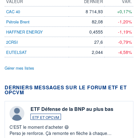
VALEUR
DERNIER
VAR.
8 714,93
+0,17%
CAC 40
82,08
-1,20%
Pétrole Brent
0,4555
-1,19%
HAFFNER ENERGY
27,6
-0,79%
2CRSI
2,044
-4,58%
EUTELSAT
Gérer mes listes
DERNIERS MESSAGES SUR LE FORUM ETF ET
OPCVM
ETF Défense de la BNP au plus bas
ETF ET OPCVM
C'EST le moment d'acheter 😄​
Perso je renforce. Çà remonte en flèche à chaque