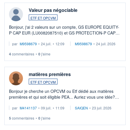
Valeur pas négociable
ETF ET OPCVM
Bonjour, j'ai 2 valeurs sur un compte, GS EUROPE EQUITY-
P CAP EUR (LU0082087510) et GS PROTECTION-P CAP
EUR (LU0546913194), que je souhaite vendre. Lorsque je
par
M9598679
•
24 juil.
•
12:09
M9598679
•
24 juil. 2026
veux procéder à la vente, on me signale ...
4
commentaires
•
0
j'aime
matières premières
ETF ET OPCVM
Bonjour je cherche un OPCVM ou Etf dédié aux matières
premières et qui soit éligible PEA... Auriez vous une idée?
Merci de vos conseils
par
M4141137
•
09 juil.
•
11:09
SAIQEN
•
23 juil. 2026
5
commentaires
•
0
j'aime