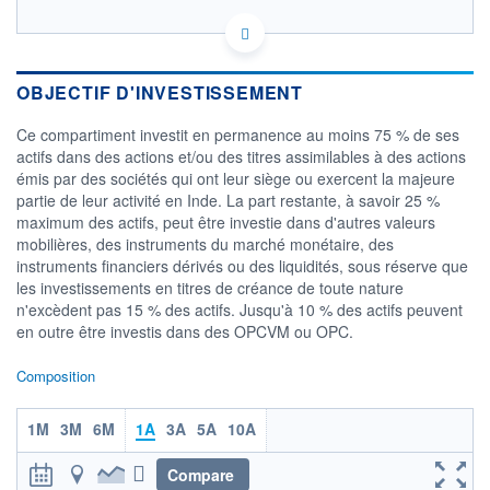
LU0823428429 - BNP Paribas Asset Management
Luxembourg
OPCVM DERNIER COURS CONNU AU 06/08/2026
Consulter le prospectus / DIC
OBJECTIF D'INVESTISSEMENT
Ce compartiment investit en permanence au moins 75 % de ses
160
actifs dans des actions et/ou des titres assimilables à des actions
émis par des sociétés qui ont leur siège ou exercent la majeure
140
partie de leur activité en Inde. La part restante, à savoir 25 %
maximum des actifs, peut être investie dans d'autres valeurs
mobilières, des instruments du marché monétaire, des
120
05/12
08/04
05/08
instruments financiers dérivés ou des liquidités, sous réserve que
les investissements en titres de créance de toute nature
n'excèdent pas 15 % des actifs. Jusqu'à 10 % des actifs peuvent
CATÉGORIE MORNINGSTAR
Actions Inde
en outre être investis dans des OPCVM ou OPC.
FONDS PARTENAIRES
Composition
TARIFS PRIVILÉGIÉS
0%
ÉLIGIBILITÉ
1M
3M
6M
1A
3A
5A
10A
PEA
PEA-PME
BOURSOVIE LUX
BOURSOVIE
CTO BUSINESS
Compare