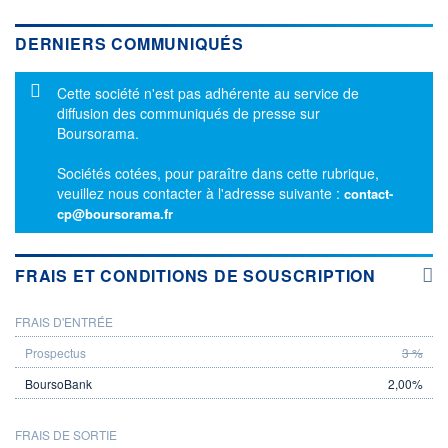
DERNIERS COMMUNIQUÉS
Message d'information
Cette société n'est pas adhérente au service de
diffusion des communiqués de presse sur
Boursorama.
Sociétés cotées, pour paraître dans cette rubrique,
veuillez nous contacter à l'adresse suivante :
contact-
cp@boursorama.fr
FRAIS ET CONDITIONS DE SOUSCRIPTION
FRAIS D'ENTRÉE
PROSPECTUS
BOURSOBANK
3 %
2,00%
FRAIS DE SORTIE