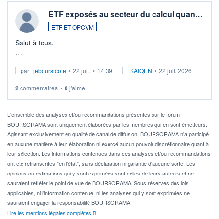
ETF exposés au secteur du calcul quan…
ETF ET OPCVM
Salut à tous,
Je cherche à investir sur le secteur du calcul quantique, mais
par
jeboursicote
•
22 juil.
•
14:39
SAIQEN
•
22 juil. 2026
via un ETF plutôt que des actions individuelles.
2
commentaires
•
0
j'aime
Idéalement, je voudrais qu'il soit éligible au PEA.
Pour l' ...
L'ensemble des analyses et/ou recommandations présentes sur le forum
BOURSORAMA sont uniquement élaborées par les membres qui en sont émetteurs.
Agissant exclusivement en qualité de canal de diffusion, BOURSORAMA n'a participé
en aucune manière à leur élaboration ni exercé aucun pouvoir discrétionnaire quant à
leur sélection. Les informations contenues dans ces analyses et/ou recommandations
ont été retranscrites "en l'état", sans déclaration ni garantie d'aucune sorte. Les
opinions ou estimations qui y sont exprimées sont celles de leurs auteurs et ne
sauraient refléter le point de vue de BOURSORAMA. Sous réserves des lois
applicables, ni l'information contenue, ni les analyses qui y sont exprimées ne
sauraient engager la responsabilité BOURSORAMA.
Lire les mentions légales complètes