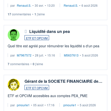
suspission d'accord dans.la guerre du moyen-orient.
par
Renaud.S.
•
30 avr.
•
13:20
Renaud.S.
•
6 août 2026
Investissement long terme tip top pour sa retraite.
LU3 ...
17
commentaires
•
1
j'aime
Liquidité dans un pea
ETF ET OPCVM
Quel titre est agréé pour rémunérer les liquidité s d'un pea
par
M7967572
•
28 juil.
•
15:16
M5637613
•
5 août 2026
7
commentaires
•
0
j'aime
Gérant de la SOCIETE FINANCIAIRE de…
ETF ET OPCVM
ETF et OPCVM accesibles aux comptes PEA_PME
par
pmourie1
•
05 août
•
17:16
pmourie1
•
5 août 2026