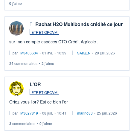
0
j'aime
Rachat H2O Multibonds crédité ce jour
ETF ET OPCVM
sur mon compte espèces CTO Crédit Agricole .
par
M3406634
•
01 avr.
•
10:39
SAIQEN
•
29 juil. 2026
24
commentaires
•
2
j'aime
L'OR
ETF ET OPCVM
Oriez vous l'or? Est ce bien l'or
par
M3627819
•
08 juil.
•
10:41
marino83
•
25 juil. 2026
3
commentaires
•
0
j'aime