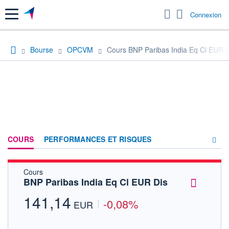
Menu
Connexion
Bourse
OPCVM
Cours BNP Paribas India Eq Cl EUR D
COURS
PERFORMANCES ET RISQUES
Cours
COMPOSITION
BNP Paribas India Eq Cl EUR Dis
ACTUALITÉS
141,14
-0,08%
EUR
FORUM
HISTORIQUE