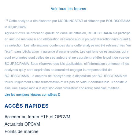
Voir tous les forums
(1)
Cette analyse a été élaborée par MORNINGSTAR et diffusée par BOURSORAMA
le 30 juin 2026.
Agissant exclusivement en qualité de canal de diffusion, BOURSORAMA n'a participé
en aucune manière à son élaboration ni exercé aucun pouvoir discrétionnaire quant à
sa sélection. Les informations contenues dans cette analyse ont été retranscrites "en
l'état", sans déclaration ni garantie d'aucune sorte. Les opinions ou estimations qui y
sont exprimées sont celles de ses auteurs et ne sauraient refléter le point de vue de
BOURSORAMA. Sous réserves des lois applicables, ni l'information contenue, ni les
analyses qui y sont exprimées ne sauraient engager la responsabilité de
BOURSORAMA. Le contenu de l'analyse mis à disposition par BOURSORAMA est
fourni uniquement à titre d'information et n'a pas de valeur contractuelle. Il constitue
ainsi une simple aide à la décision dont l'utilisateur conserve l'absolue maîtrise.
Lire les mentions légales complètes
ACCÈS RAPIDES
Accéder au forum ETF et OPCVM
Actualités OPCVM
Points de marché