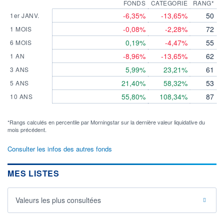
FONDS
CATEGORIE
RANG*
-6,35%
-13,65%
50
1er JANV.
-0,08%
-2,28%
72
1 MOIS
0,19%
-4,47%
55
6 MOIS
-8,96%
-13,65%
62
1 AN
5,99%
23,21%
61
3 ANS
21,40%
58,32%
53
5 ANS
55,80%
108,34%
87
10 ANS
*Rangs calculés en percentile par Morningstar sur la dernière valeur liquidative du
mois précédent.
Consulter les infos des autres fonds
MES LISTES
Valeurs les plus consultées