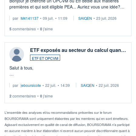
Bonjour je cherche un OPCVM ou Etf dédié aux matières
premières et qui soit éligible PEA... Auriez vous une idée?
Merci de vos conseils
par
M4141137
•
09 juil.
•
11:09
SAIQEN
•
23 juil. 2026
5
commentaires
•
0
j'aime
ETF exposés au secteur du calcul quan…
ETF ET OPCVM
Salut à tous,
Je cherche à investir sur le secteur du calcul quantique, mais
par
jeboursicote
•
22 juil.
•
14:39
SAIQEN
•
22 juil. 2026
via un ETF plutôt que des actions individuelles.
2
commentaires
•
0
j'aime
Idéalement, je voudrais qu'il soit éligible au PEA.
Pour l' ...
L'ensemble des analyses et/ou recommandations présentes sur le forum
BOURSORAMA sont uniquement élaborées par les membres qui en sont émetteurs.
Agissant exclusivement en qualité de canal de diffusion, BOURSORAMA n'a participé
en aucune manière à leur élaboration ni exercé aucun pouvoir discrétionnaire quant à