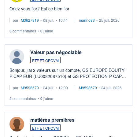
Oriez vous l'or? Est ce bien l'or
par
M3627819
•
08 juil.
•
10:41
marino83
•
25 juil. 2026
3
commentaires
•
0
j'aime
Valeur pas négociable
ETF ET OPCVM
Bonjour, j'ai 2 valeurs sur un compte, GS EUROPE EQUITY-
P CAP EUR (LU0082087510) et GS PROTECTION-P CAP
EUR (LU0546913194), que je souhaite vendre. Lorsque je
par
M9598679
•
24 juil.
•
12:09
M9598679
•
24 juil. 2026
veux procéder à la vente, on me signale ...
4
commentaires
•
0
j'aime
matières premières
ETF ET OPCVM