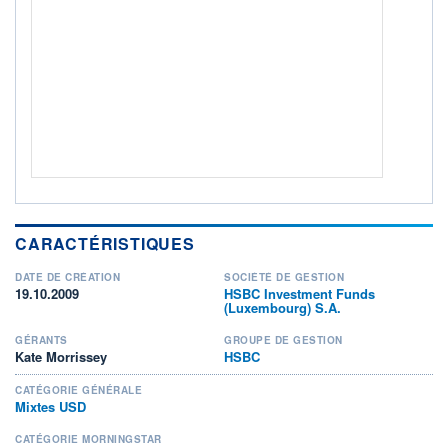
ACTIF NET (EUR)
382M / 31.07.26
NOTATION MORNINGSTAR ⁽¹⁾
RISQUE DU FONDS (SRI)
4
/7
+ PORTEFEUILLE
+ LISTE
CARACTÉRISTIQUES
DATE DE CRÉATION
SOCIÉTÉ DE GESTION
19.10.2009
HSBC Investment Funds
(Luxembourg) S.A.
GÉRANTS
GROUPE DE GESTION
Kate Morrissey
HSBC
CATÉGORIE GÉNÉRALE
Mixtes USD
CATÉGORIE MORNINGSTAR