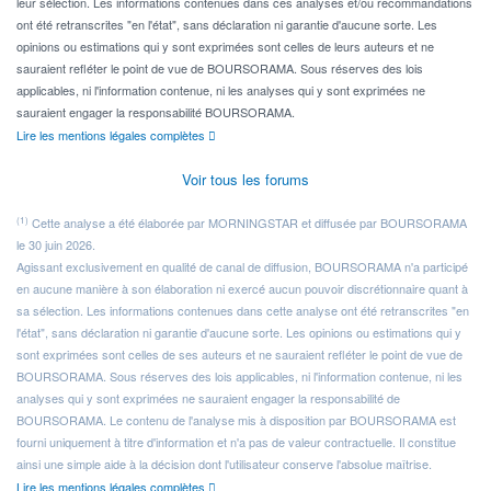
leur sélection. Les informations contenues dans ces analyses et/ou recommandations
ont été retranscrites "en l'état", sans déclaration ni garantie d'aucune sorte. Les
opinions ou estimations qui y sont exprimées sont celles de leurs auteurs et ne
sauraient refléter le point de vue de BOURSORAMA. Sous réserves des lois
applicables, ni l'information contenue, ni les analyses qui y sont exprimées ne
sauraient engager la responsabilité BOURSORAMA.
Lire les mentions légales complètes
Voir tous les forums
(1)
Cette analyse a été élaborée par MORNINGSTAR et diffusée par BOURSORAMA
le 30 juin 2026.
Agissant exclusivement en qualité de canal de diffusion, BOURSORAMA n'a participé
en aucune manière à son élaboration ni exercé aucun pouvoir discrétionnaire quant à
sa sélection. Les informations contenues dans cette analyse ont été retranscrites "en
l'état", sans déclaration ni garantie d'aucune sorte. Les opinions ou estimations qui y
sont exprimées sont celles de ses auteurs et ne sauraient refléter le point de vue de
BOURSORAMA. Sous réserves des lois applicables, ni l'information contenue, ni les
analyses qui y sont exprimées ne sauraient engager la responsabilité de
BOURSORAMA. Le contenu de l'analyse mis à disposition par BOURSORAMA est
fourni uniquement à titre d'information et n'a pas de valeur contractuelle. Il constitue
ainsi une simple aide à la décision dont l'utilisateur conserve l'absolue maîtrise.
Lire les mentions légales complètes