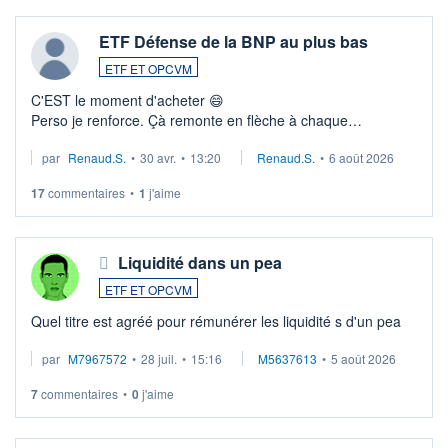
ETF Défense de la BNP au plus bas
ETF ET OPCVM
C'EST le moment d'acheter 😄​
Perso je renforce. Çà remonte en flèche à chaque
suspission d'accord dans.la guerre du moyen-orient.
par
Renaud.S.
•
30 avr.
•
13:20
Renaud.S.
•
6 août 2026
Investissement long terme tip top pour sa retraite.
LU3 ...
17
commentaires
•
1
j'aime
Liquidité dans un pea
ETF ET OPCVM
Quel titre est agréé pour rémunérer les liquidité s d'un pea
par
M7967572
•
28 juil.
•
15:16
M5637613
•
5 août 2026
7
commentaires
•
0
j'aime