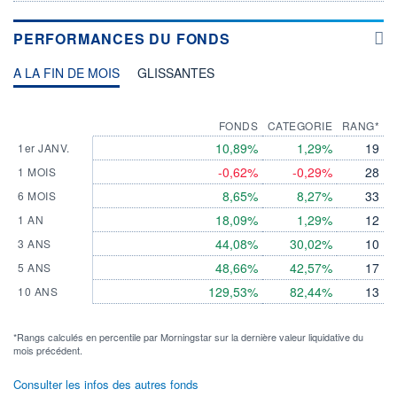
PERFORMANCES DU FONDS
A LA FIN DE MOIS
GLISSANTES
FONDS
CATEGORIE
RANG*
10,89%
1,29%
19
1er JANV.
-0,62%
-0,29%
28
1 MOIS
8,65%
8,27%
33
6 MOIS
18,09%
1,29%
12
1 AN
44,08%
30,02%
10
3 ANS
48,66%
42,57%
17
5 ANS
129,53%
82,44%
13
10 ANS
*Rangs calculés en percentile par Morningstar sur la dernière valeur liquidative du
mois précédent.
Consulter les infos des autres fonds