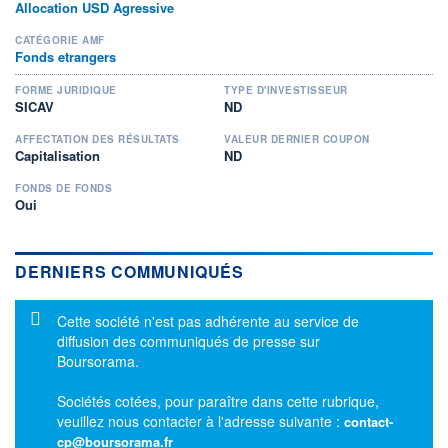
Allocation USD Agressive
CATÉGORIE AMF
Fonds etrangers
FORME JURIDIQUE
TYPE D'INVESTISSEUR
SICAV
ND
AFFECTATION DES RÉSULTATS
VALEUR DERNIER COUPON
Capitalisation
ND
FONDS DE FONDS
Oui
DERNIERS COMMUNIQUÉS
Message d'information
Cette société n'est pas adhérente au service de
diffusion des communiqués de presse sur
Boursorama.
Sociétés cotées, pour paraître dans cette rubrique,
veuillez nous contacter à l'adresse suivante :
contact-
cp@boursorama.fr