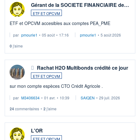
Gérant de la SOCIETE FINANCIAIRE de…
ETF ET OPCVM
ETF et OPCVM accesibles aux comptes PEA_PME
par
pmourie1
•
05 août
•
17:16
pmourie1
•
5 août 2026
0
j'aime
Rachat H2O Multibonds crédité ce jour
ETF ET OPCVM
sur mon compte espèces CTO Crédit Agricole .
par
M3406634
•
01 avr.
•
10:39
SAIQEN
•
29 juil. 2026
24
commentaires
•
2
j'aime
L'OR
ETF ET OPCVM