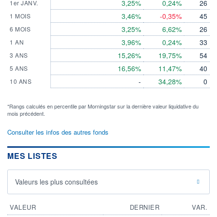
3,25%
0,24%
26
1er JANV.
3,46%
-0,35%
45
1 MOIS
3,25%
6,62%
26
6 MOIS
3,96%
0,24%
33
1 AN
15,26%
19,75%
54
3 ANS
16,56%
11,47%
40
5 ANS
-
34,28%
0
10 ANS
*Rangs calculés en percentile par Morningstar sur la dernière valeur liquidative du
mois précédent.
Consulter les infos des autres fonds
MES LISTES
Valeurs les plus consultées
VALEUR
DERNIER
VAR.