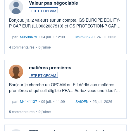
Valeur pas négociable
ETF ET OPCVM
Bonjour, j'ai 2 valeurs sur un compte, GS EUROPE EQUITY-
P CAP EUR (LU0082087510) et GS PROTECTION-P CAP
EUR (LU0546913194), que je souhaite vendre. Lorsque je
par
M9598679
•
24 juil.
•
12:09
M9598679
•
24 juil. 2026
veux procéder à la vente, on me signale ...
4
commentaires
•
0
j'aime
matières premières
ETF ET OPCVM
Bonjour je cherche un OPCVM ou Etf dédié aux matières
premières et qui soit éligible PEA... Auriez vous une idée?
Merci de vos conseils
par
M4141137
•
09 juil.
•
11:09
SAIQEN
•
23 juil. 2026
5
commentaires
•
0
j'aime