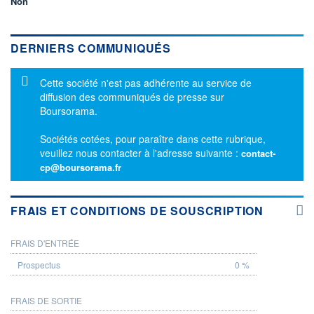
Non
DERNIERS COMMUNIQUÉS
Message d'information
Cette société n'est pas adhérente au service de
diffusion des communiqués de presse sur
Boursorama.
Sociétés cotées, pour paraître dans cette rubrique,
veuillez nous contacter à l'adresse suivante :
contact-
cp@boursorama.fr
FRAIS ET CONDITIONS DE SOUSCRIPTION
FRAIS D'ENTRÉE
PROSPECTUS
0 %
FRAIS DE SORTIE