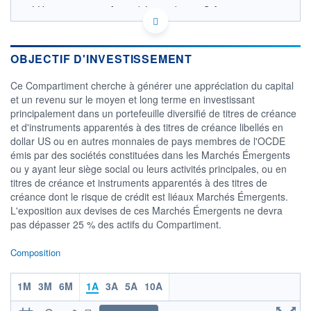
LU1882453076 - Amundi Luxembourg S.A.
OPCVM DERNIER COURS CONNU AU 06/08/2026
5,4
OBJECTIF D'INVESTISSEMENT
5,2
Ce Compartiment cherche à générer une appréciation du capital
5,0
et un revenu sur le moyen et long terme en investissant
4,8
principalement dans un portefeuille diversifié de titres de créance
4,6
et d'instruments apparentés à des titres de créance libellés en
04/12
08/04
dollar US ou en autres monnaies de pays membres de l'OCDE
émis par des sociétés constituées dans les Marchés Émergents
CATÉGORIE MORNINGSTAR
ou y ayant leur siège social ou leurs activités principales, ou en
Obligations Marchés
titres de créance et instruments apparentés à des titres de
Emergents
créance dont le risque de crédit est liéaux Marchés Émergents.
FONDS PARTENAIRES
L'exposition aux devises de ces Marchés Émergents ne devra
TARIFS PRIVILÉGIÉS
0%
pas dépasser 25 % des actifs du Compartiment.
ÉLIGIBILITÉ
Composition
PEA
PEA-PME
BOURSOVIE LUX
BOURSOVIE
CTO BUSINESS
Non éligible Boursobank
1M
3M
6M
1A
3A
5A
10A
ACTIF NET (EUR)