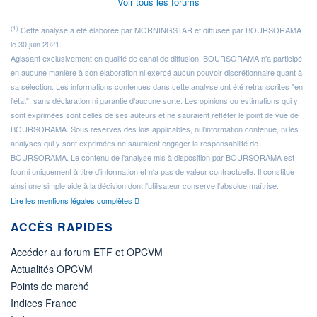
Voir tous les forums
(1)
Cette analyse a été élaborée par MORNINGSTAR et diffusée par BOURSORAMA
le 30 juin 2021.
Agissant exclusivement en qualité de canal de diffusion, BOURSORAMA n'a participé
en aucune manière à son élaboration ni exercé aucun pouvoir discrétionnaire quant à
sa sélection. Les informations contenues dans cette analyse ont été retranscrites "en
l'état", sans déclaration ni garantie d'aucune sorte. Les opinions ou estimations qui y
sont exprimées sont celles de ses auteurs et ne sauraient refléter le point de vue de
BOURSORAMA. Sous réserves des lois applicables, ni l'information contenue, ni les
analyses qui y sont exprimées ne sauraient engager la responsabilité de
BOURSORAMA. Le contenu de l'analyse mis à disposition par BOURSORAMA est
fourni uniquement à titre d'information et n'a pas de valeur contractuelle. Il constitue
ainsi une simple aide à la décision dont l'utilisateur conserve l'absolue maîtrise.
Lire les mentions légales complètes
ACCÈS RAPIDES
Accéder au forum ETF et OPCVM
Actualités OPCVM
Points de marché
Indices France