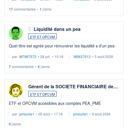
LU3 ...
17
commentaires
•
1
j'aime
Liquidité dans un pea
ETF ET OPCVM
Quel titre est agréé pour rémunérer les liquidité s d'un pea
par
M7967572
•
28 juil.
•
15:16
M5637613
•
5 août 2026
7
commentaires
•
0
j'aime
Gérant de la SOCIETE FINANCIAIRE de…
ETF ET OPCVM
ETF et OPCVM accesibles aux comptes PEA_PME
par
pmourie1
•
05 août
•
17:16
pmourie1
•
5 août 2026
0
j'aime