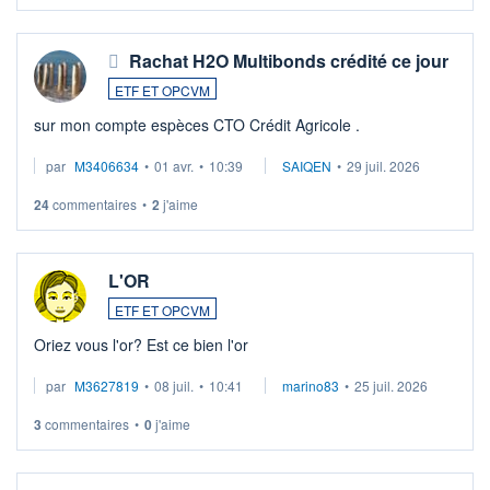
Rachat H2O Multibonds crédité ce jour
ETF ET OPCVM
sur mon compte espèces CTO Crédit Agricole .
par
M3406634
•
01 avr.
•
10:39
SAIQEN
•
29 juil. 2026
24
commentaires
•
2
j'aime
L'OR
ETF ET OPCVM
Oriez vous l'or? Est ce bien l'or
par
M3627819
•
08 juil.
•
10:41
marino83
•
25 juil. 2026
3
commentaires
•
0
j'aime