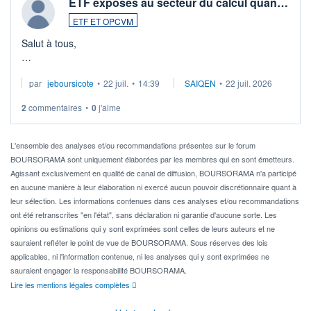
ETF exposés au secteur du calcul quan…
ETF ET OPCVM
Salut à tous,
Je cherche à investir sur le secteur du calcul quantique, mais
par
jeboursicote
•
22 juil.
•
14:39
SAIQEN
•
22 juil. 2026
via un ETF plutôt que des actions individuelles.
2
commentaires
•
0
j'aime
Idéalement, je voudrais qu'il soit éligible au PEA.
Pour l' ...
L'ensemble des analyses et/ou recommandations présentes sur le forum
BOURSORAMA sont uniquement élaborées par les membres qui en sont émetteurs.
Agissant exclusivement en qualité de canal de diffusion, BOURSORAMA n'a participé
en aucune manière à leur élaboration ni exercé aucun pouvoir discrétionnaire quant à
leur sélection. Les informations contenues dans ces analyses et/ou recommandations
ont été retranscrites "en l'état", sans déclaration ni garantie d'aucune sorte. Les
opinions ou estimations qui y sont exprimées sont celles de leurs auteurs et ne
sauraient refléter le point de vue de BOURSORAMA. Sous réserves des lois
applicables, ni l'information contenue, ni les analyses qui y sont exprimées ne
sauraient engager la responsabilité BOURSORAMA.
Lire les mentions légales complètes