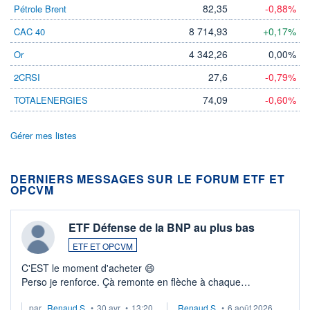
82,35
-0,88%
Pétrole Brent
8 714,93
+0,17%
CAC 40
4 342,26
0,00%
Or
27,6
-0,79%
2CRSI
74,09
-0,60%
TOTALENERGIES
Gérer mes listes
DERNIERS MESSAGES SUR LE FORUM ETF ET
OPCVM
ETF Défense de la BNP au plus bas
ETF ET OPCVM
C'EST le moment d'acheter 😄​
Perso je renforce. Çà remonte en flèche à chaque
suspission d'accord dans.la guerre du moyen-orient.
par
Renaud.S.
•
30 avr.
•
13:20
Renaud.S.
•
6 août 2026
Investissement long terme tip top pour sa retraite.