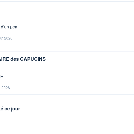
s d'un pea
oût 2026
IAIRE des CAPUCINS
ME
t 2026
é ce jour