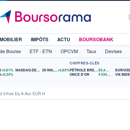
MOBILIER
IMPÔTS
ACTU
BOURSOBANK
 de Bourse
ETF - ETN
OPCVM
Taux
Devises
CHIFFRES-CLÉS
0
+0,61%
NASDAQ DEC26
29 990,25
+0,65%
PÉTROLE BRENT
83,49
$US
EUR/US
5
+0,34%
ONCE D'OR
4 334,31
$US
VIX IND
td Infras Eq A Acc EUR H