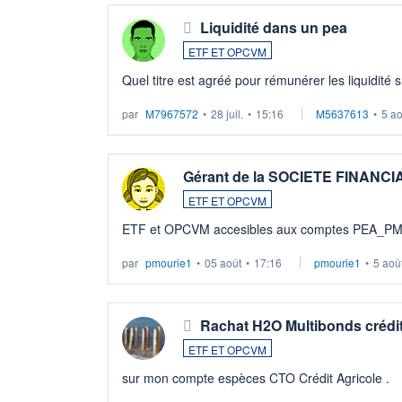
Liquidité dans un pea
ETF ET OPCVM
Quel titre est agréé pour rémunérer les liquidité 
par
M7967572
•
28 juil.
•
15:16
M5637613
•
5 a
Gérant de la SOCIETE FINANC
ETF ET OPCVM
ETF et OPCVM accesibles aux comptes PEA_P
par
pmourie1
•
05 août
•
17:16
pmourie1
•
5 aoû
Rachat H2O Multibonds crédit
ETF ET OPCVM
sur mon compte espèces CTO Crédit Agricole .