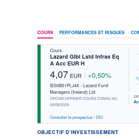
COURS
PERFORMANCES ET RISQUES
CO
Cours
Lazard Glbl Lstd Infras Eq
A Acc EUR H
4,07
+0,50%
EUR
IE00B51PLJ46 - Lazard Fund
Managers (Ireland) Ltd
CA
OPCVM DERNIER COURS CONNU AU
Ac
06/08/2026
Consulter le prospectus / DIC
OBJECTIF D'INVESTISSEMENT