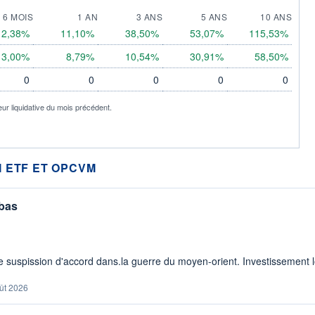
6 MOIS
1 AN
3 ANS
5 ANS
10 ANS
2,38%
11,10%
38,50%
53,07%
115,53%
3,00%
8,79%
10,54%
30,91%
58,50%
0
0
0
0
0
eur liquidative du mois précédent.
 ETF ET OPCVM
 bas
 suspission d'accord dans.la guerre du moyen-orient. Investissement lo
ût 2026