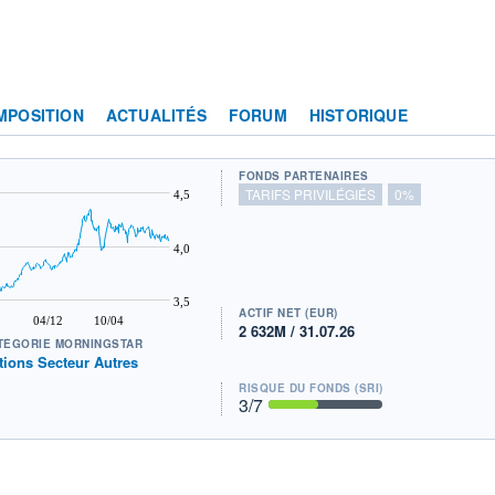
MPOSITION
ACTUALITÉS
FORUM
HISTORIQUE
FONDS PARTENAIRES
TARIFS PRIVILÉGIÉS
0%
4,5
4,0
3,5
ACTIF NET (EUR)
04/12
10/04
2 632M / 31.07.26
TÉGORIE MORNINGSTAR
tions Secteur Autres
RISQUE DU FONDS (SRI)
3
/7