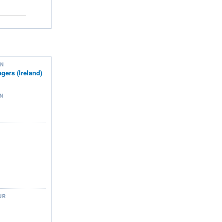
ON
ers (Ireland)
N
UR