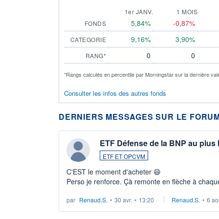
1er JANV.
1 MOIS
5,84%
-0,87%
FONDS
9,16%
3,90%
CATEGORIE
0
0
RANG*
*Rangs calculés en percentile par Morningstar sur la dernière val
Consulter les infos des autres fonds
DERNIERS MESSAGES SUR LE FORUM
ETF Défense de la BNP au plus
ETF ET OPCVM
C'EST le moment d'acheter 😄​
Perso je renforce. Çà remonte en flèche à chaque
LU3 ...
par
Renaud.S.
•
30 avr.
•
13:20
Renaud.S.
•
6 ao