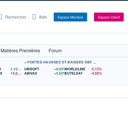
Rechercher
Aide
Espace Membre
Espace Client
Matières Premières
Forum
+ FORTES HAUSSES ET BAISSES SBF 120
D
1,1564
$US
UBISOFT
+4,43%
WORLDLINE
-5,12%
EX
14,89
$US
ABIVAX
+3,54%
EUTELSAT
-4,58%