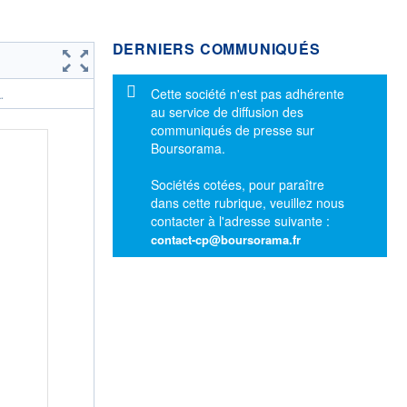
DERNIERS COMMUNIQUÉS
Message d'information
Cette société n'est pas adhérente
.
au service de diffusion des
communiqués de presse sur
Boursorama.
Sociétés cotées, pour paraître
dans cette rubrique, veuillez nous
contacter à l'adresse suivante :
contact-cp@boursorama.fr