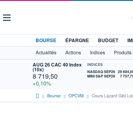
Menu
BOURSE
ÉPARGNE
BUDGET
IM
Actualités
Actions
Indices
Produits
AUG 26 CAC 40 Index
INDICES
(10x)
NASDAQ SEP26
29 684,0
8 719,50
MINI S&P SEP26
7 757,7
+0,10%
Bourse
OPCVM
Cours Lazard Glbl Ls