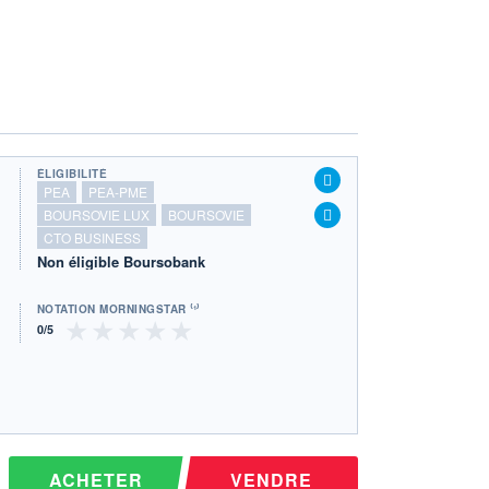
ÉLIGIBILITÉ
PEA
PEA-PME
BOURSOVIE LUX
BOURSOVIE
CTO BUSINESS
Non éligible Boursobank
NOTATION MORNINGSTAR ⁽¹⁾
ACHETER
VENDRE