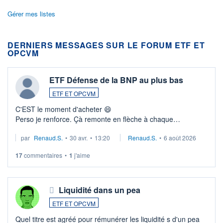
Gérer mes listes
DERNIERS MESSAGES SUR LE FORUM ETF ET
OPCVM
ETF Défense de la BNP au plus bas
ETF ET OPCVM
C'EST le moment d'acheter 😄​
Perso je renforce. Çà remonte en flèche à chaque
suspission d'accord dans.la guerre du moyen-orient.
par
Renaud.S.
•
30 avr.
•
13:20
Renaud.S.
•
6 août 2026
Investissement long terme tip top pour sa retraite.
LU3 ...
17
commentaires
•
1
j'aime
Liquidité dans un pea
ETF ET OPCVM
Quel titre est agréé pour rémunérer les liquidité s d'un pea