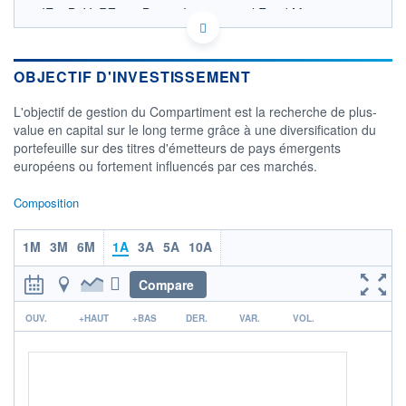
IE00B4V4RZ28 - Baring International Fund Mgrs
(Ireland) Limited
OPCVM DERNIER COURS CONNU AU 05/08/2026
Consulter le prospectus / DIC
OBJECTIF D'INVESTISSEMENT
80
L'objectif de gestion du Compartiment est la recherche de plus-
value en capital sur le long terme grâce à une diversification du
70
portefeuille sur des titres d'émetteurs de pays émergents
européens ou fortement influencés par ces marchés.
60
50
Composition
02/12
07/04
04/08
1M
3M
6M
1A
3A
5A
10A
CATÉGORIE MORNINGSTAR
Actions Secteur Autres
Compare
FONDS PARTENAIRES
TARIFS PRIVILÉGIÉS
0%
r
OUV.
+HAUT
+BAS
DER.
VAR.
VOL.
ÉLIGIBILITÉ
PEA
PEA-PME
BOURSOVIE LUX
BOURSOVIE
CTO BUSINESS
Non éligible Boursobank