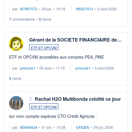
par
M7967572
•
28 juil.
•
15:16
M5637613
•
5 août 2026
7
commentaires
•
0
j'aime
Gérant de la SOCIETE FINANCIAIRE de…
ETF ET OPCVM
ETF et OPCVM accesibles aux comptes PEA_PME
par
pmourie1
•
05 août
•
17:16
pmourie1
•
5 août 2026
0
j'aime
Rachat H2O Multibonds crédité ce jour
ETF ET OPCVM
sur mon compte espèces CTO Crédit Agricole .
par
M3406634
•
01 avr.
•
10:39
SAIQEN
•
29 juil. 2026