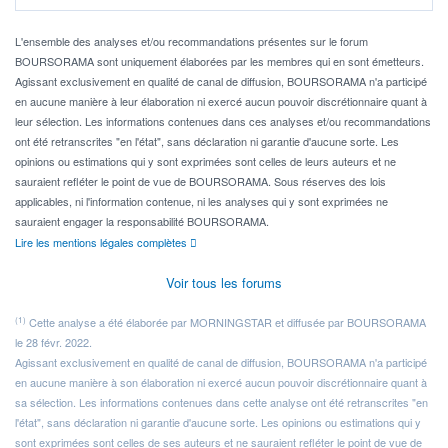
Pour l' ...
L'ensemble des analyses et/ou recommandations présentes sur le forum
BOURSORAMA sont uniquement élaborées par les membres qui en sont émetteurs.
Agissant exclusivement en qualité de canal de diffusion, BOURSORAMA n'a participé
en aucune manière à leur élaboration ni exercé aucun pouvoir discrétionnaire quant à
leur sélection. Les informations contenues dans ces analyses et/ou recommandations
ont été retranscrites "en l'état", sans déclaration ni garantie d'aucune sorte. Les
opinions ou estimations qui y sont exprimées sont celles de leurs auteurs et ne
sauraient refléter le point de vue de BOURSORAMA. Sous réserves des lois
applicables, ni l'information contenue, ni les analyses qui y sont exprimées ne
sauraient engager la responsabilité BOURSORAMA.
Lire les mentions légales complètes
Voir tous les forums
(1)
Cette analyse a été élaborée par MORNINGSTAR et diffusée par BOURSORAMA
le 28 févr. 2022.
Agissant exclusivement en qualité de canal de diffusion, BOURSORAMA n'a participé
en aucune manière à son élaboration ni exercé aucun pouvoir discrétionnaire quant à
sa sélection. Les informations contenues dans cette analyse ont été retranscrites "en
l'état", sans déclaration ni garantie d'aucune sorte. Les opinions ou estimations qui y
sont exprimées sont celles de ses auteurs et ne sauraient refléter le point de vue de