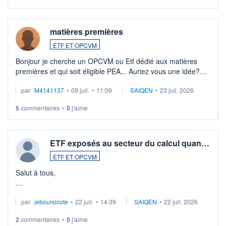
matières premières
ETF ET OPCVM
Bonjour je cherche un OPCVM ou Etf dédié aux matières
premières et qui soit éligible PEA... Auriez vous une idée?
Merci de vos conseils
par
M4141137
•
09 juil.
•
11:09
SAIQEN
•
23 juil. 2026
5
commentaires
•
0
j'aime
ETF exposés au secteur du calcul quan…
ETF ET OPCVM
Salut à tous,
Je cherche à investir sur le secteur du calcul quantique, mais
par
jeboursicote
•
22 juil.
•
14:39
SAIQEN
•
22 juil. 2026
via un ETF plutôt que des actions individuelles.
2
commentaires
•
0
j'aime
Idéalement, je voudrais qu'il soit éligible au PEA.