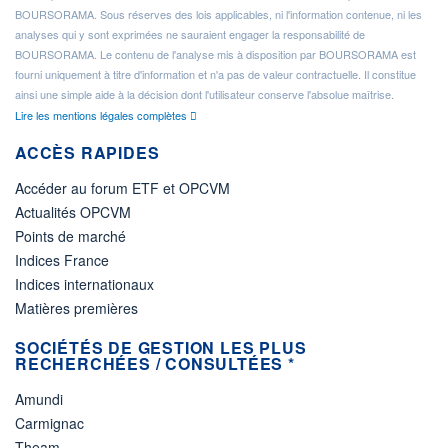
BOURSORAMA. Sous réserves des lois applicables, ni l'information contenue, ni les
analyses qui y sont exprimées ne sauraient engager la responsabilité de
BOURSORAMA. Le contenu de l'analyse mis à disposition par BOURSORAMA est
fourni uniquement à titre d'information et n'a pas de valeur contractuelle. Il constitue
ainsi une simple aide à la décision dont l'utilisateur conserve l'absolue maîtrise.
Lire les mentions légales complètes
ACCÈS RAPIDES
Accéder au forum ETF et OPCVM
Actualités OPCVM
Points de marché
Indices France
Indices internationaux
Matières premières
SOCIÉTÉS DE GESTION LES PLUS
RECHERCHÉES / CONSULTÉES *
Amundi
Carmignac
Theam