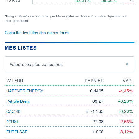
32,31%
58,50%
0
*Rangs calculés en percentile par Morningstar sur la dernière valeur liquidative du
mois précédent.
Consulter les infos des autres fonds
MES LISTES
Valeurs les plus consultées
VALEUR
DERNIER
VAR.
0,4405
-4,45%
HAFFNER ENERGY
83,27
+0,23%
Pétrole Brent
8 717,35
+0,20%
CAC 40
27,08
-2,66%
2CRSI
1,968
-8,12%
EUTELSAT