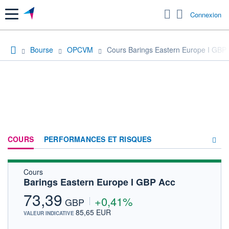
Menu
Connexion
Bourse
OPCVM
Cours Barings Eastern Europe I GBP
COURS
PERFORMANCES ET RISQUES
Cours
COMPOSITION
Barings Eastern Europe I GBP Acc
ACTUALITÉS
73,39
+0,41%
GBP
FORUM
85,65 EUR
VALEUR INDICATIVE
HISTORIQUE