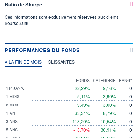
Ratio de Sharpe
Ces informations sont exclusivement réservées aux clients
BoursoBank.
PERFORMANCES DU FONDS
A LA FIN DE MOIS
GLISSANTES
FONDS
CATEGORIE
RANG*
22,29%
9,16%
0
1er JANV.
5,11%
3,90%
0
1 MOIS
9,49%
3,00%
0
6 MOIS
33,34%
8,79%
0
1 AN
113,20%
10,54%
0
3 ANS
-13,70%
30,91%
0
5 ANS
10 ANS