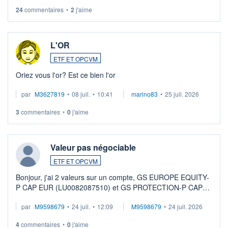
24
commentaires
•
2
j'aime
L'OR
ETF ET OPCVM
Oriez vous l'or? Est ce bien l'or
par
M3627819
•
08 juil.
•
10:41
marino83
•
25 juil. 2026
3
commentaires
•
0
j'aime
Valeur pas négociable
ETF ET OPCVM
Bonjour, j'ai 2 valeurs sur un compte, GS EUROPE EQUITY-
P CAP EUR (LU0082087510) et GS PROTECTION-P CAP
EUR (LU0546913194), que je souhaite vendre. Lorsque je
par
M9598679
•
24 juil.
•
12:09
M9598679
•
24 juil. 2026
veux procéder à la vente, on me signale ...
4
commentaires
•
0
j'aime