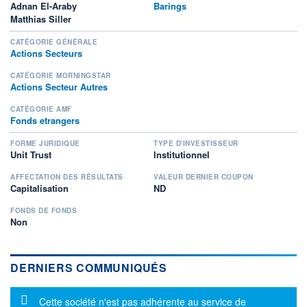
Adnan El-Araby
Barings
Matthias Siller
CATÉGORIE GÉNÉRALE
Actions Secteurs
CATÉGORIE MORNINGSTAR
Actions Secteur Autres
CATÉGORIE AMF
Fonds etrangers
FORME JURIDIQUE
TYPE D'INVESTISSEUR
Unit Trust
Institutionnel
AFFECTATION DES RÉSULTATS
VALEUR DERNIER COUPON
Capitalisation
ND
FONDS DE FONDS
Non
DERNIERS COMMUNIQUÉS
Message d'information
Cette société n'est pas adhérente au service de