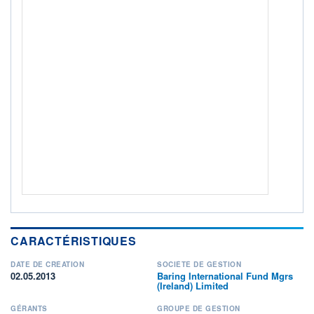
ACTIF NET (EUR)
396M / 31.07.26
NOTATION MORNINGSTAR ⁽¹⁾
RISQUE DU FONDS (SRI)
6
/7
+ PORTEFEUILLE
+ LISTE
CARACTÉRISTIQUES
DATE DE CRÉATION
SOCIÉTÉ DE GESTION
02.05.2013
Baring International Fund Mgrs
(Ireland) Limited
GÉRANTS
GROUPE DE GESTION