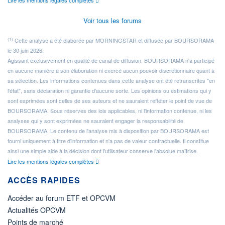
Lire les mentions légales complètes
Voir tous les forums
(1)
Cette analyse a été élaborée par MORNINGSTAR et diffusée par BOURSORAMA
le 30 juin 2026.
Agissant exclusivement en qualité de canal de diffusion, BOURSORAMA n'a participé
en aucune manière à son élaboration ni exercé aucun pouvoir discrétionnaire quant à
sa sélection. Les informations contenues dans cette analyse ont été retranscrites "en
l'état", sans déclaration ni garantie d'aucune sorte. Les opinions ou estimations qui y
sont exprimées sont celles de ses auteurs et ne sauraient refléter le point de vue de
BOURSORAMA. Sous réserves des lois applicables, ni l'information contenue, ni les
analyses qui y sont exprimées ne sauraient engager la responsabilité de
BOURSORAMA. Le contenu de l'analyse mis à disposition par BOURSORAMA est
fourni uniquement à titre d'information et n'a pas de valeur contractuelle. Il constitue
ainsi une simple aide à la décision dont l'utilisateur conserve l'absolue maîtrise.
Lire les mentions légales complètes
ACCÈS RAPIDES
Accéder au forum ETF et OPCVM
Actualités OPCVM
Points de marché