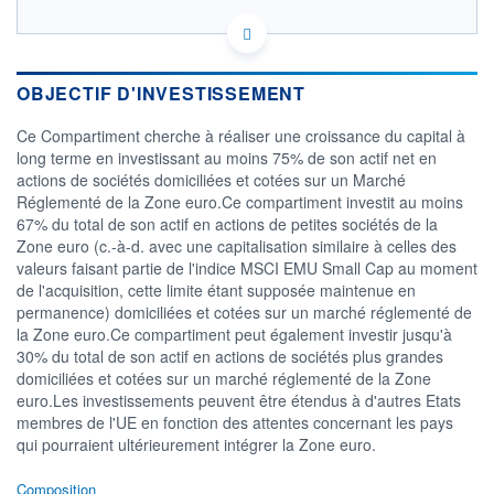
LU0568607542 - Amundi Luxembourg S.A.
OPCVM DERNIER COURS CONNU AU 06/08/2026
Consulter le prospectus / DIC
OBJECTIF D'INVESTISSEMENT
Ce Compartiment cherche à réaliser une croissance du capital à
240
long terme en investissant au moins 75% de son actif net en
220
actions de sociétés domiciliées et cotées sur un Marché
Réglementé de la Zone euro.Ce compartiment investit au moins
200
67% du total de son actif en actions de petites sociétés de la
180
Zone euro (c.-à-d. avec une capitalisation similaire à celles des
04/12
08/04
valeurs faisant partie de l'indice MSCI EMU Small Cap au moment
de l'acquisition, cette limite étant supposée maintenue en
CATÉGORIE MORNINGSTAR
permanence) domiciliées et cotées sur un marché réglementé de
Actions Zone Euro
la Zone euro.Ce compartiment peut également investir jusqu'à
Moyennes Cap.
30% du total de son actif en actions de sociétés plus grandes
FONDS PARTENAIRES
domiciliées et cotées sur un marché réglementé de la Zone
TARIFS PRIVILÉGIÉS
0%
euro.Les investissements peuvent être étendus à d'autres Etats
membres de l'UE en fonction des attentes concernant les pays
ÉLIGIBILITÉ
qui pourraient ultérieurement intégrer la Zone euro.
PEA
PEA-PME
BOURSOVIE LUX
BOURSOVIE
CTO BUSINESS
Composition