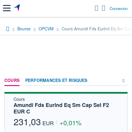
Menu
Connexion
Bourse
OPCVM
Cours Amundi Fds Eurlnd Eq Sm Cap
COURS
PERFORMANCES ET RISQUES
Cours
COMPOSITION
Amundi Fds Eurlnd Eq Sm Cap Sel F2
EUR C
ACTUALITÉS
231,03
+0,01%
FORUM
EUR
HISTORIQUE