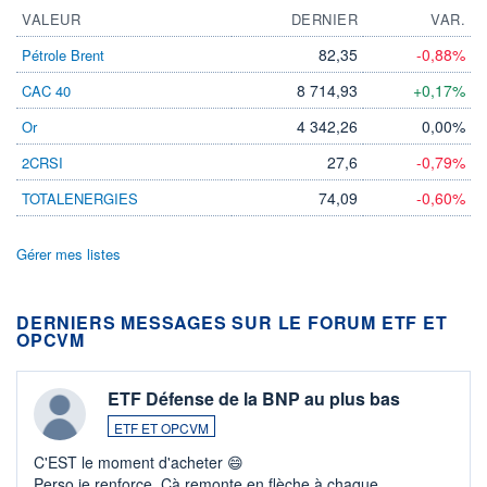
VALEUR
DERNIER
VAR.
82,35
-0,88%
Pétrole Brent
8 714,93
+0,17%
CAC 40
4 342,26
0,00%
Or
27,6
-0,79%
2CRSI
74,09
-0,60%
TOTALENERGIES
Gérer mes listes
DERNIERS MESSAGES SUR LE FORUM ETF ET
OPCVM
ETF Défense de la BNP au plus bas
ETF ET OPCVM
C'EST le moment d'acheter 😄​
Perso je renforce. Çà remonte en flèche à chaque