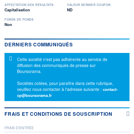
AFFECTATION DES RÉSULTATS
VALEUR DERNIER COUPON
Capitalisation
ND
FONDS DE FONDS
Non
DERNIERS COMMUNIQUÉS
Message d'information
Cette société n'est pas adhérente au service de
diffusion des communiqués de presse sur
Boursorama.
Sociétés cotées, pour paraître dans cette rubrique,
veuillez nous contacter à l'adresse suivante :
contact-
cp@boursorama.fr
FRAIS ET CONDITIONS DE SOUSCRIPTION
FRAIS D'ENTRÉE
PROSPECTUS