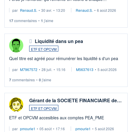
suspission d'accord dans.la guerre du moyen-orient.
par
Renaud.S.
•
30 avr.
•
13:20
Renaud.S.
•
6 août 2026
Investissement long terme tip top pour sa retraite.
LU3 ...
17
commentaires
•
1
j'aime
Liquidité dans un pea
ETF ET OPCVM
Quel titre est agréé pour rémunérer les liquidité s d'un pea
par
M7967572
•
28 juil.
•
15:16
M5637613
•
5 août 2026
7
commentaires
•
0
j'aime
Gérant de la SOCIETE FINANCIAIRE de…
ETF ET OPCVM
ETF et OPCVM accesibles aux comptes PEA_PME
par
pmourie1
•
05 août
•
17:16
pmourie1
•
5 août 2026