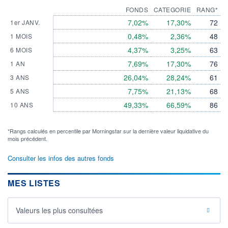
FONDS
CATEGORIE
RANG*
7,02%
17,30%
72
1er JANV.
0,48%
2,36%
48
1 MOIS
4,37%
3,25%
63
6 MOIS
7,69%
17,30%
76
1 AN
26,04%
28,24%
61
3 ANS
7,75%
21,13%
68
5 ANS
49,33%
66,59%
86
10 ANS
*Rangs calculés en percentile par Morningstar sur la dernière valeur liquidative du
mois précédent.
Consulter les infos des autres fonds
MES LISTES
Valeurs les plus consultées