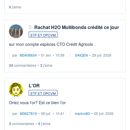
0
j'aime
Rachat H2O Multibonds crédité ce jour
ETF ET OPCVM
sur mon compte espèces CTO Crédit Agricole .
par
M3406634
•
01 avr.
•
10:39
SAIQEN
•
29 juil. 2026
24
commentaires
•
2
j'aime
L'OR
ETF ET OPCVM
Oriez vous l'or? Est ce bien l'or
par
M3627819
•
08 juil.
•
10:41
marino83
•
25 juil. 2026
3
commentaires
•
0
j'aime