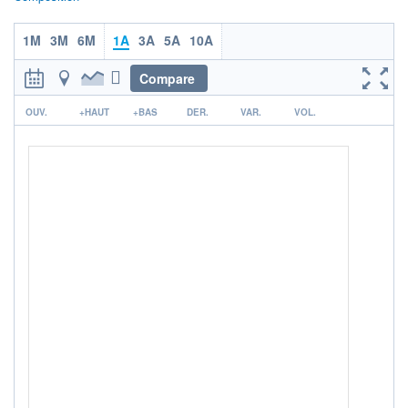
Non éligible Boursobank
ACTIF NET (EUR)
1M
3M
6M
1A
3A
5A
10A
559M / 31.07.26
Compare
NOTATION MORNINGSTAR ⁽¹⁾
r
OUV.
+HAUT
+BAS
DER.
VAR.
VOL.
RISQUE DU FONDS (SRI)
4
/7
+ PORTEFEUILLE
+ LISTE