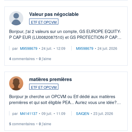
Valeur pas négociable
ETF ET OPCVM
Bonjour, j'ai 2 valeurs sur un compte, GS EUROPE EQUITY-
P CAP EUR (LU0082087510) et GS PROTECTION-P CAP
EUR (LU0546913194), que je souhaite vendre. Lorsque je
par
M9598679
•
24 juil.
•
12:09
M9598679
•
24 juil. 2026
veux procéder à la vente, on me signale ...
4
commentaires
•
0
j'aime
matières premières
ETF ET OPCVM
Bonjour je cherche un OPCVM ou Etf dédié aux matières
premières et qui soit éligible PEA... Auriez vous une idée?
Merci de vos conseils
par
M4141137
•
09 juil.
•
11:09
SAIQEN
•
23 juil. 2026
5
commentaires
•
0
j'aime