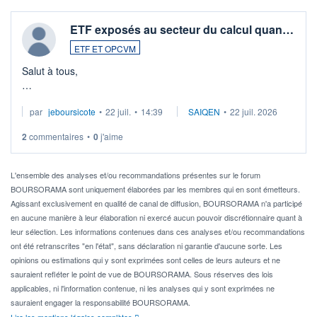
ETF exposés au secteur du calcul quan…
ETF ET OPCVM
Salut à tous,
Je cherche à investir sur le secteur du calcul quantique, mais
par
jeboursicote
•
22 juil.
•
14:39
SAIQEN
•
22 juil. 2026
via un ETF plutôt que des actions individuelles.
2
commentaires
•
0
j'aime
Idéalement, je voudrais qu'il soit éligible au PEA.
Pour l' ...
L'ensemble des analyses et/ou recommandations présentes sur le forum
BOURSORAMA sont uniquement élaborées par les membres qui en sont émetteurs.
Agissant exclusivement en qualité de canal de diffusion, BOURSORAMA n'a participé
en aucune manière à leur élaboration ni exercé aucun pouvoir discrétionnaire quant à
leur sélection. Les informations contenues dans ces analyses et/ou recommandations
ont été retranscrites "en l'état", sans déclaration ni garantie d'aucune sorte. Les
opinions ou estimations qui y sont exprimées sont celles de leurs auteurs et ne
sauraient refléter le point de vue de BOURSORAMA. Sous réserves des lois
applicables, ni l'information contenue, ni les analyses qui y sont exprimées ne
sauraient engager la responsabilité BOURSORAMA.