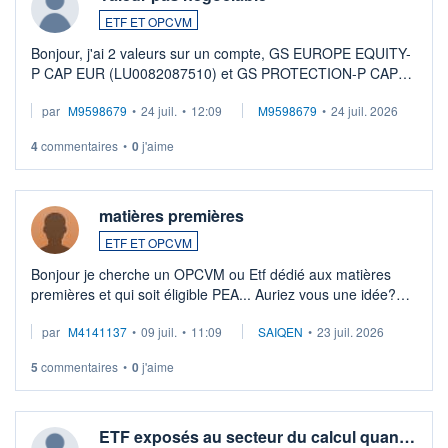
ETF ET OPCVM
Bonjour, j'ai 2 valeurs sur un compte, GS EUROPE EQUITY-
P CAP EUR (LU0082087510) et GS PROTECTION-P CAP
EUR (LU0546913194), que je souhaite vendre. Lorsque je
par
M9598679
•
24 juil.
•
12:09
M9598679
•
24 juil. 2026
veux procéder à la vente, on me signale ...
4
commentaires
•
0
j'aime
matières premières
ETF ET OPCVM
Bonjour je cherche un OPCVM ou Etf dédié aux matières
premières et qui soit éligible PEA... Auriez vous une idée?
Merci de vos conseils
par
M4141137
•
09 juil.
•
11:09
SAIQEN
•
23 juil. 2026
5
commentaires
•
0
j'aime
ETF exposés au secteur du calcul quan…