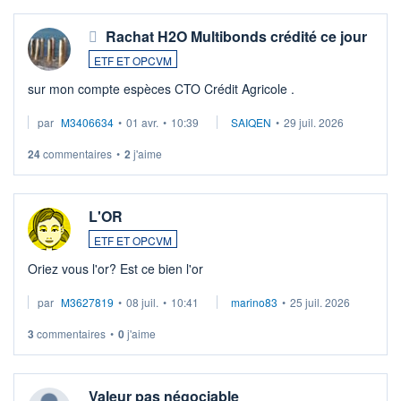
Rachat H2O Multibonds crédité ce jour
ETF ET OPCVM
sur mon compte espèces CTO Crédit Agricole .
par
M3406634
•
01 avr.
•
10:39
SAIQEN
•
29 juil. 2026
24
commentaires
•
2
j'aime
L'OR
ETF ET OPCVM
Oriez vous l'or? Est ce bien l'or
par
M3627819
•
08 juil.
•
10:41
marino83
•
25 juil. 2026
3
commentaires
•
0
j'aime
Valeur pas négociable