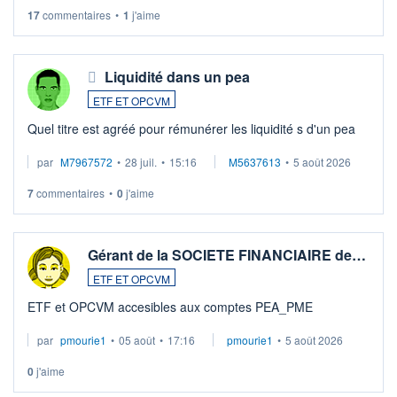
LU3 ...
17
commentaires
•
1
j'aime
Liquidité dans un pea
ETF ET OPCVM
Quel titre est agréé pour rémunérer les liquidité s d'un pea
par
M7967572
•
28 juil.
•
15:16
M5637613
•
5 août 2026
7
commentaires
•
0
j'aime
Gérant de la SOCIETE FINANCIAIRE de…
ETF ET OPCVM
ETF et OPCVM accesibles aux comptes PEA_PME
par
pmourie1
•
05 août
•
17:16
pmourie1
•
5 août 2026
0
j'aime