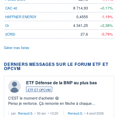
8 714,93
+0,17%
CAC 40
0,4555
-1,19%
HAFFNER ENERGY
4 341,25
+2,38%
Or
27,6
-0,79%
2CRSI
Gérer mes listes
DERNIERS MESSAGES SUR LE FORUM ETF ET
OPCVM
ETF Défense de la BNP au plus bas
ETF ET OPCVM
C'EST le moment d'acheter 😄​
Perso je renforce. Çà remonte en flèche à chaque
suspission d'accord dans.la guerre du moyen-orient.
par
Renaud.S.
•
30 avr.
•
13:20
Renaud.S.
•
6 août 2026
Investissement long terme tip top pour sa retraite.