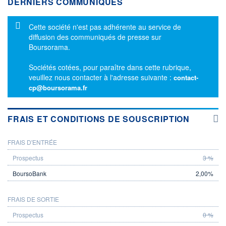
DERNIERS COMMUNIQUÉS
Message d'information
Cette société n'est pas adhérente au service de
diffusion des communiqués de presse sur
Boursorama.
Sociétés cotées, pour paraître dans cette rubrique,
veuillez nous contacter à l'adresse suivante :
contact-
cp@boursorama.fr
FRAIS ET CONDITIONS DE SOUSCRIPTION
FRAIS D'ENTRÉE
PROSPECTUS
BOURSOBANK
3 %
2,00%
FRAIS DE SORTIE
0 %