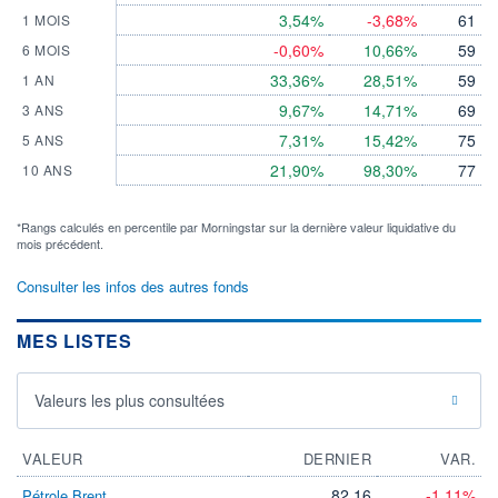
3,54%
-3,68%
61
1 MOIS
-0,60%
10,66%
59
6 MOIS
33,36%
28,51%
59
1 AN
9,67%
14,71%
69
3 ANS
7,31%
15,42%
75
5 ANS
21,90%
98,30%
77
10 ANS
*Rangs calculés en percentile par Morningstar sur la dernière valeur liquidative du
mois précédent.
Consulter les infos des autres fonds
MES LISTES
Valeurs les plus consultées
VALEUR
DERNIER
VAR.
82,16
-1,11%
Pétrole Brent