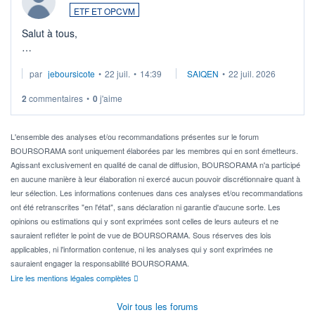
ETF ET OPCVM
Salut à tous,
Je cherche à investir sur le secteur du calcul quantique, mais
par
jeboursicote
•
22 juil.
•
14:39
SAIQEN
•
22 juil. 2026
via un ETF plutôt que des actions individuelles.
2
commentaires
•
0
j'aime
Idéalement, je voudrais qu'il soit éligible au PEA.
Pour l' ...
L'ensemble des analyses et/ou recommandations présentes sur le forum
BOURSORAMA sont uniquement élaborées par les membres qui en sont émetteurs.
Agissant exclusivement en qualité de canal de diffusion, BOURSORAMA n'a participé
en aucune manière à leur élaboration ni exercé aucun pouvoir discrétionnaire quant à
leur sélection. Les informations contenues dans ces analyses et/ou recommandations
ont été retranscrites "en l'état", sans déclaration ni garantie d'aucune sorte. Les
opinions ou estimations qui y sont exprimées sont celles de leurs auteurs et ne
sauraient refléter le point de vue de BOURSORAMA. Sous réserves des lois
applicables, ni l'information contenue, ni les analyses qui y sont exprimées ne
sauraient engager la responsabilité BOURSORAMA.
Lire les mentions légales complètes
Voir tous les forums