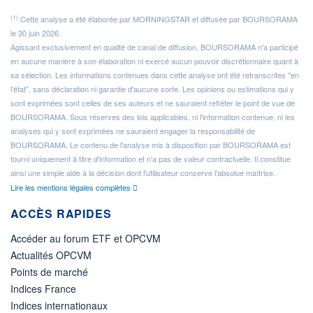
(1)
Cette analyse a été élaborée par MORNINGSTAR et diffusée par BOURSORAMA
le 30 juin 2026.
Agissant exclusivement en qualité de canal de diffusion, BOURSORAMA n'a participé
en aucune manière à son élaboration ni exercé aucun pouvoir discrétionnaire quant à
sa sélection. Les informations contenues dans cette analyse ont été retranscrites "en
l'état", sans déclaration ni garantie d'aucune sorte. Les opinions ou estimations qui y
sont exprimées sont celles de ses auteurs et ne sauraient refléter le point de vue de
BOURSORAMA. Sous réserves des lois applicables, ni l'information contenue, ni les
analyses qui y sont exprimées ne sauraient engager la responsabilité de
BOURSORAMA. Le contenu de l'analyse mis à disposition par BOURSORAMA est
fourni uniquement à titre d'information et n'a pas de valeur contractuelle. Il constitue
ainsi une simple aide à la décision dont l'utilisateur conserve l'absolue maîtrise.
Lire les mentions légales complètes
ACCÈS RAPIDES
Accéder au forum ETF et OPCVM
Actualités OPCVM
Points de marché
Indices France
Indices internationaux