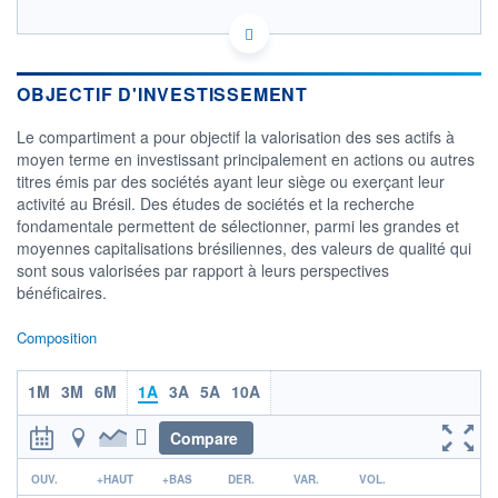
LU0265267285 - BNP Paribas Asset Management
Luxembourg
OPCVM DERNIER COURS CONNU AU 02/10/2023
Consulter le prospectus / DIC
OBJECTIF D'INVESTISSEMENT
Le compartiment a pour objectif la valorisation des ses actifs à
CATÉGORIE MORNINGSTAR
moyen terme en investissant principalement en actions ou autres
Actions Brésil
titres émis par des sociétés ayant leur siège ou exerçant leur
FONDS PARTENAIRES
activité au Brésil. Des études de sociétés et la recherche
TARIFS PRIVILÉGIÉS
0%
fondamentale permettent de sélectionner, parmi les grandes et
moyennes capitalisations brésiliennes, des valeurs de qualité qui
ÉLIGIBILITÉ
sont sous valorisées par rapport à leurs perspectives
PEA
PEA-PME
BOURSOVIE LUX
BOURSOVIE
bénéficaires.
CTO BUSINESS
Non éligible Boursobank
Composition
ACTIF NET (EUR)
85M / 31.07.26
1M
3M
6M
1A
3A
5A
10A
NOTATION MORNINGSTAR ⁽¹⁾
Compare
r
OUV.
+HAUT
+BAS
DER.
VAR.
VOL.
RISQUE DU FONDS (SRI)
5
/7