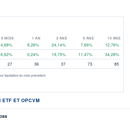
6 MOIS
1 AN
3 ANS
5 ANS
10 ANS
4,68%
8,26%
24,14%
7,66%
12,76%
6,62%
0,24%
19,75%
11,47%
34,28%
27
36
37
73
85
eur liquidative du mois précédent.
 ETF ET OPCVM
 bas