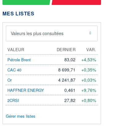
MES LISTES
Valeurs les plus consultées
VALEUR
DERNIER
VAR.
83,02
+4,53%
Pétrole Brent
8 699,71
+0,35%
CAC 40
4 241,87
+0,03%
Or
0,461
+9,76%
HAFFNER ENERGY
27,82
+0,80%
2CRSI
Gérer mes listes