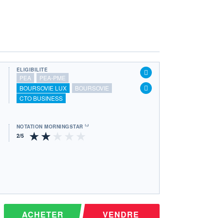
ÉLIGIBILITÉ
PEA
PEA-PME
BOURSOVIE LUX
BOURSOVIE
CTO BUSINESS
NOTATION MORNINGSTAR ⁽¹⁾
ACHETER
VENDRE