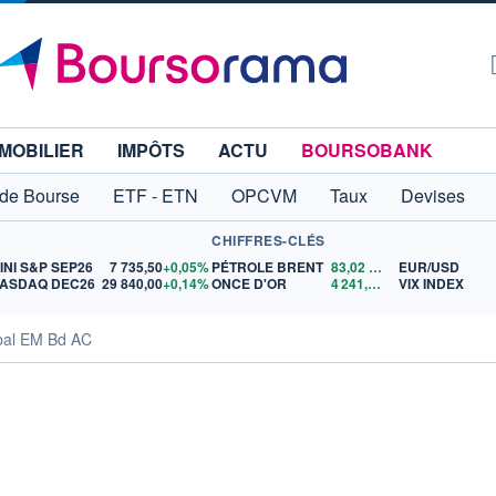
MOBILIER
IMPÔTS
ACTU
BOURSOBANK
 de Bourse
ETF - ETN
OPCVM
Taux
Devises
CHIFFRES-CLÉS
INI S&P SEP26
7 735,50
+0,05%
PÉTROLE BRENT
83,02
$US
EUR/USD
ASDAQ DEC26
29 840,00
+0,14%
ONCE D'OR
4 241,87
$US
VIX INDEX
bal EM Bd AC