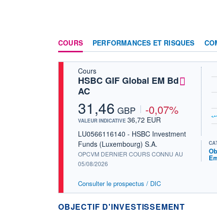
COURS
PERFORMANCES ET RISQUES
CO
Cours
HSBC GIF Global EM Bd
AC
31,46
-0,07%
GBP
36,72 EUR
VALEUR INDICATIVE
LU0566116140 - HSBC Investment
Funds (Luxembourg) S.A.
CA
Ob
OPCVM DERNIER COURS CONNU AU
Em
05/08/2026
Consulter le prospectus / DIC
OBJECTIF D'INVESTISSEMENT