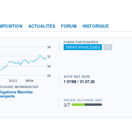
MPOSITION
ACTUALITÉS
FORUM
HISTORIQUE
FONDS PARTENAIRES
TARIFS PRIVILÉGIÉS
0%
34
32
30
28
ACTIF NET (EUR)
1 074M / 31.07.26
03/12
08/04
TÉGORIE MORNINGSTAR
ligations Marchés
ergents
RISQUE DU FONDS (SRI)
3
/7