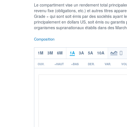
Le compartiment vise un rendement total principaleme
revenu fixe (obligations, etc.) et autres titres app
Grade » qui sont soit émis par des sociétés ayant 
principalement en dollars US, soit émis ou garant
organismes supranationaux établis dans des Marc
Composition
1M
3M
6M
1A
3A
5A
10A
OUV.
+HAUT
+BAS
DER.
VAR.
VOL