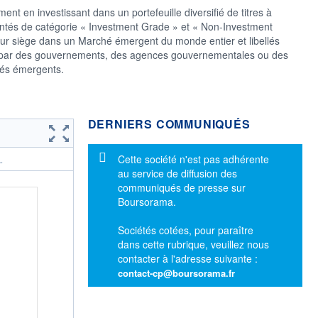
nt en investissant dans un portefeuille diversifié de titres à
arentés de catégorie « Investment Grade » et « Non-Investment
leur siège dans un Marché émergent du monde entier et libellés
is par des gouvernements, des agences gouvernementales ou des
hés émergents.
DERNIERS COMMUNIQUÉS
Message d'information
Cette société n'est pas adhérente
.
au service de diffusion des
communiqués de presse sur
Boursorama.
Sociétés cotées, pour paraître
dans cette rubrique, veuillez nous
contacter à l'adresse suivante :
contact-cp@boursorama.fr