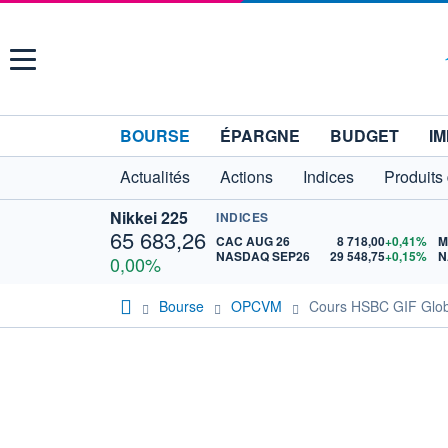
Menu
BOURSE
ÉPARGNE
BUDGET
IM
Actualités
Actions
Indices
Produits
Nikkei 225
INDICES
65 683,26
CAC AUG 26
8 718,00
+0,41%
M
NASDAQ SEP26
29 548,75
+0,15%
N
0,00%
Bourse
OPCVM
Cours HSBC GIF Glo