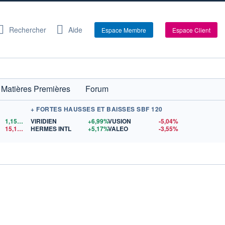
Rechercher
Aide
Espace Membre
Espace Client
Matières Premières
Forum
+ FORTES HAUSSES ET BAISSES SBF 120
1,1524
$US
VIRIDIEN
+6,99%
VUSION
-5,04%
15,15
$US
HERMES INTL
+5,17%
VALEO
-3,55%