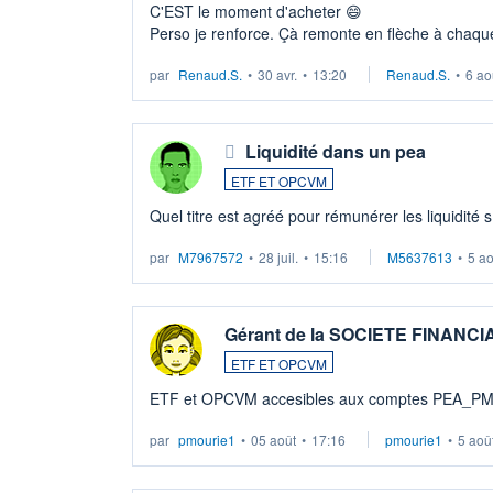
C'EST le moment d'acheter 😄​
Perso je renforce. Çà remonte en flèche à chaque
LU3 ...
par
Renaud.S.
•
30 avr.
•
13:20
Renaud.S.
•
6 ao
Liquidité dans un pea
ETF ET OPCVM
Quel titre est agréé pour rémunérer les liquidité 
par
M7967572
•
28 juil.
•
15:16
M5637613
•
5 a
Gérant de la SOCIETE FINANC
ETF ET OPCVM
ETF et OPCVM accesibles aux comptes PEA_P
par
pmourie1
•
05 août
•
17:16
pmourie1
•
5 aoû