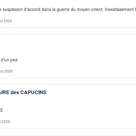
 suspission d'accord dans.la guerre du moyen-orient. Investissement lo
ût 2026
s d'un pea
oût 2026
IAIRE des CAPUCINS
ME
t 2026