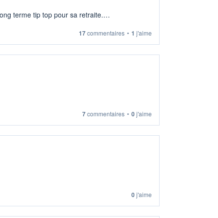
ng terme tip top pour sa retraite.
17
commentaires
•
1
j'aime
7
commentaires
•
0
j'aime
0
j'aime