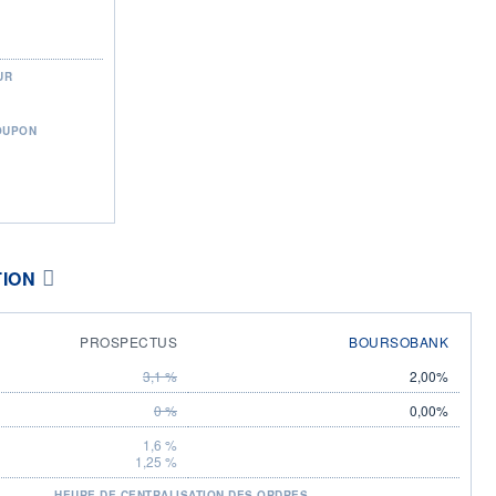
UR
OUPON
TION
PROSPECTUS
BOURSOBANK
3,1 %
2,00%
0 %
0,00%
1,6 %
1,25 %
HEURE DE CENTRALISATION DES ORDRES