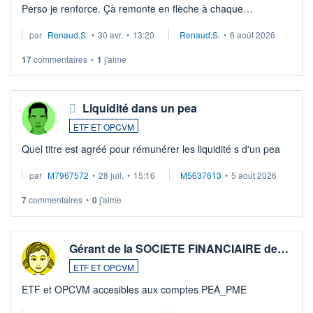
Perso je renforce. Çà remonte en flèche à chaque
suspission d'accord dans.la guerre du moyen-orient.
par
Renaud.S.
•
30 avr.
•
13:20
Renaud.S.
•
6 août 2026
Investissement long terme tip top pour sa retraite.
LU3 ...
17
commentaires
•
1
j'aime
Liquidité dans un pea
ETF ET OPCVM
Quel titre est agréé pour rémunérer les liquidité s d'un pea
par
M7967572
•
28 juil.
•
15:16
M5637613
•
5 août 2026
7
commentaires
•
0
j'aime
Gérant de la SOCIETE FINANCIAIRE de…
ETF ET OPCVM
ETF et OPCVM accesibles aux comptes PEA_PME