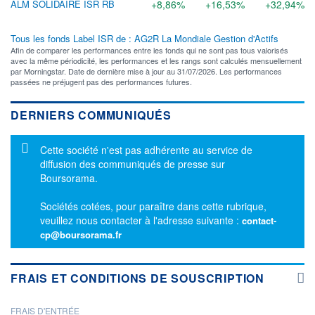
ALM SOLIDAIRE ISR RB
+8,86%
+16,53%
+32,94%
Tous les fonds Label ISR de : AG2R La Mondiale Gestion d'Actifs
Afin de comparer les performances entre les fonds qui ne sont pas tous valorisés
avec la même périodicité, les performances et les rangs sont calculés mensuellement
par Morningstar. Date de dernière mise à jour au 31/07/2026. Les performances
passées ne préjugent pas des performances futures.
DERNIERS COMMUNIQUÉS
Message d'information
Cette société n'est pas adhérente au service de
diffusion des communiqués de presse sur
Boursorama.
Sociétés cotées, pour paraître dans cette rubrique,
veuillez nous contacter à l'adresse suivante :
contact-
cp@boursorama.fr
FRAIS ET CONDITIONS DE SOUSCRIPTION
FRAIS D'ENTRÉE
PROSPECTUS