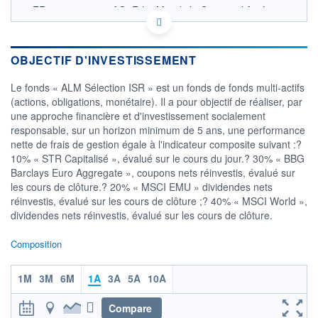
FR0010563734 - AG2R La Mondiale Gestion d'Actifs
OPCVM DERNIER COURS CONNU AU 04/08/2026
Consulter le prospectus / DIC
OBJECTIF D'INVESTISSEMENT
2 200
Le fonds « ALM Sélection ISR » est un fonds de fonds multi-actifs
2 100
(actions, obligations, monétaire). Il a pour objectif de réaliser, par
une approche financière et d'investissement socialement
2 000
responsable, sur un horizon minimum de 5 ans, une performance
1 900
nette de frais de gestion égale à l'indicateur composite suivant :?
04/12
01/04
10% « STR Capitalisé », évalué sur le cours du jour.? 30% « BBG
Barclays Euro Aggregate », coupons nets réinvestis, évalué sur
CATÉGORIE MORNINGSTAR
les cours de clôture.? 20% « MSCI EMU » dividendes nets
Allocation EUR Agressive
réinvestis, évalué sur les cours de clôture ;? 40% « MSCI World »,
dividendes nets réinvestis, évalué sur les cours de clôture.
FONDS PARTENAIRES
TARIFS PRIVILÉGIÉS
0%
Composition
ÉLIGIBILITÉ
PEA
PEA-PME
BOURSOVIE LUX
BOURSOVIE
1M
3M
6M
1A
3A
5A
10A
CTO BUSINESS
Non éligible Boursobank
Compare