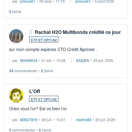
par
pmourie1
•
05 août
•
17:16
pmourie1
•
5 août 2026
0
j'aime
Rachat H2O Multibonds crédité ce jour
ETF ET OPCVM
sur mon compte espèces CTO Crédit Agricole .
par
M3406634
•
01 avr.
•
10:39
SAIQEN
•
29 juil. 2026
24
commentaires
•
2
j'aime
L'OR
ETF ET OPCVM
Oriez vous l'or? Est ce bien l'or
par
M3627819
•
08 juil.
•
10:41
marino83
•
25 juil. 2026
3
commentaires
•
0
j'aime