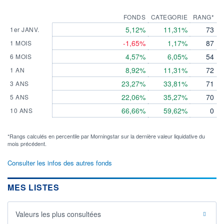
FONDS
CATEGORIE
RANG*
5,12%
11,31%
73
1er JANV.
-1,65%
1,17%
87
1 MOIS
4,57%
6,05%
54
6 MOIS
8,92%
11,31%
72
1 AN
23,27%
33,81%
71
3 ANS
22,06%
35,27%
70
5 ANS
66,66%
59,62%
0
10 ANS
*Rangs calculés en percentile par Morningstar sur la dernière valeur liquidative du
mois précédent.
Consulter les infos des autres fonds
MES LISTES
Valeurs les plus consultées