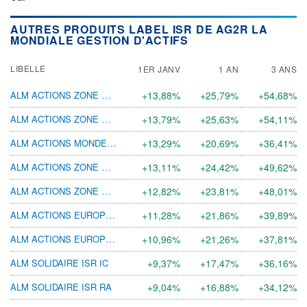
AUTRES PRODUITS LABEL ISR DE AG2R LA
MONDIALE GESTION D'ACTIFS
LIBELLE
1ER JANV
1 AN
3 ANS
ALM ACTIONS ZONE EURO ISR IE
+13,88%
+25,79%
+54,68%
ALM ACTIONS ZONE EURO ISR ID
+13,79%
+25,63%
+54,11%
ALM ACTIONS MONDE ISR RB
+13,29%
+20,69%
+36,41%
ALM ACTIONS ZONE EURO ISR RA
+13,11%
+24,42%
+49,62%
ALM ACTIONS ZONE EURO ISR RB
+12,82%
+23,81%
+48,01%
ALM ACTIONS EUROPE ISR RA
+11,28%
+21,86%
+39,89%
ALM ACTIONS EUROPE ISR RB
+10,96%
+21,26%
+37,81%
ALM SOLIDAIRE ISR IC
+9,37%
+17,47%
+36,16%
ALM SOLIDAIRE ISR RA
+9,04%
+16,88%
+34,12%