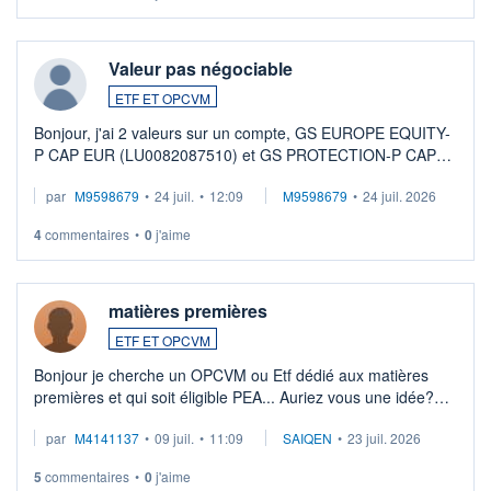
Valeur pas négociable
ETF ET OPCVM
Bonjour, j'ai 2 valeurs sur un compte, GS EUROPE EQUITY-
P CAP EUR (LU0082087510) et GS PROTECTION-P CAP
EUR (LU0546913194), que je souhaite vendre. Lorsque je
par
M9598679
•
24 juil.
•
12:09
M9598679
•
24 juil. 2026
veux procéder à la vente, on me signale ...
4
commentaires
•
0
j'aime
matières premières
ETF ET OPCVM
Bonjour je cherche un OPCVM ou Etf dédié aux matières
premières et qui soit éligible PEA... Auriez vous une idée?
Merci de vos conseils
par
M4141137
•
09 juil.
•
11:09
SAIQEN
•
23 juil. 2026
5
commentaires
•
0
j'aime