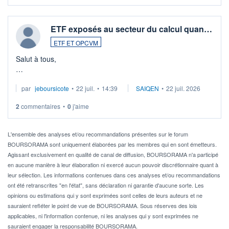
ETF exposés au secteur du calcul quan…
ETF ET OPCVM
Salut à tous,
Je cherche à investir sur le secteur du calcul quantique, mais
par
jeboursicote
•
22 juil.
•
14:39
SAIQEN
•
22 juil. 2026
via un ETF plutôt que des actions individuelles.
2
commentaires
•
0
j'aime
Idéalement, je voudrais qu'il soit éligible au PEA.
Pour l' ...
L'ensemble des analyses et/ou recommandations présentes sur le forum
BOURSORAMA sont uniquement élaborées par les membres qui en sont émetteurs.
Agissant exclusivement en qualité de canal de diffusion, BOURSORAMA n'a participé
en aucune manière à leur élaboration ni exercé aucun pouvoir discrétionnaire quant à
leur sélection. Les informations contenues dans ces analyses et/ou recommandations
ont été retranscrites "en l'état", sans déclaration ni garantie d'aucune sorte. Les
opinions ou estimations qui y sont exprimées sont celles de leurs auteurs et ne
sauraient refléter le point de vue de BOURSORAMA. Sous réserves des lois
applicables, ni l'information contenue, ni les analyses qui y sont exprimées ne
sauraient engager la responsabilité BOURSORAMA.