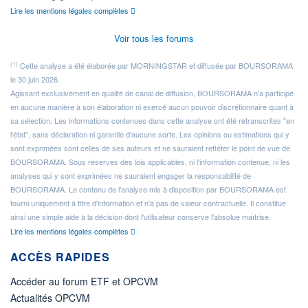
Lire les mentions légales complètes
Voir tous les forums
(1)
Cette analyse a été élaborée par MORNINGSTAR et diffusée par BOURSORAMA
le 30 juin 2026.
Agissant exclusivement en qualité de canal de diffusion, BOURSORAMA n'a participé
en aucune manière à son élaboration ni exercé aucun pouvoir discrétionnaire quant à
sa sélection. Les informations contenues dans cette analyse ont été retranscrites "en
l'état", sans déclaration ni garantie d'aucune sorte. Les opinions ou estimations qui y
sont exprimées sont celles de ses auteurs et ne sauraient refléter le point de vue de
BOURSORAMA. Sous réserves des lois applicables, ni l'information contenue, ni les
analyses qui y sont exprimées ne sauraient engager la responsabilité de
BOURSORAMA. Le contenu de l'analyse mis à disposition par BOURSORAMA est
fourni uniquement à titre d'information et n'a pas de valeur contractuelle. Il constitue
ainsi une simple aide à la décision dont l'utilisateur conserve l'absolue maîtrise.
Lire les mentions légales complètes
ACCÈS RAPIDES
Accéder au forum ETF et OPCVM
Actualités OPCVM