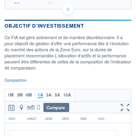
FR0010946574 - Gestys
OPCVM DERNIER COURS CONNU AU 31/07/2026
Consulter le prospectus / DIC
OBJECTIF D'INVESTISSEMENT
140
Ce FIA est géré activement et de manière discrétionnaire. Il a
130
pour objectif de gestion d'offrir une performance liée à l'évolution
120
du marché des actions de la Zone Euro, sur la durée de
110
placement recommandée.L'allocation d'actifs et la performance
100
peuvent être différentes de celles de la composition de l'indicateur
05/12
27/03
de comparaison.
CATÉGORIE MORNINGSTAR
Composition
Allocation EUR Flexible
FONDS PARTENAIRES
1M
3M
6M
1A
3A
5A
10A
TARIFS PRIVILÉGIÉS
0%
Compare
ÉLIGIBILITÉ
PEA
PEA-PME
BOURSOVIE LUX
BOURSOVIE
r
OUV.
+HAUT
+BAS
DER.
VAR.
VOL.
CTO BUSINESS
Non éligible Boursobank