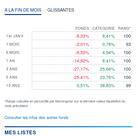
A LA FIN DE MOIS
GLISSANTES
FONDS
CATEGORIE
RANG*
-8,33%
8,41%
100
1er JANV.
-2,01%
0,78%
93
1 MOIS
-8,32%
4,94%
100
6 MOIS
-14,92%
8,41%
100
1 AN
-27,17%
25,66%
100
3 ANS
-25,41%
23,76%
100
5 ANS
0,51%
38,83%
99
10 ANS
*Rangs calculés en percentile par Morningstar sur la dernière valeur liquidative du
mois précédent.
Consulter les infos des autres fonds
MES LISTES