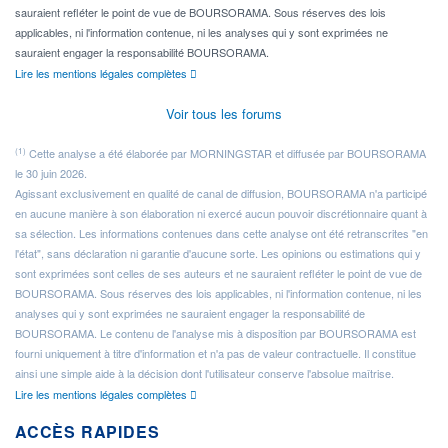
sauraient refléter le point de vue de BOURSORAMA. Sous réserves des lois
applicables, ni l'information contenue, ni les analyses qui y sont exprimées ne
sauraient engager la responsabilité BOURSORAMA.
Lire les mentions légales complètes
Voir tous les forums
(1)
Cette analyse a été élaborée par MORNINGSTAR et diffusée par BOURSORAMA
le 30 juin 2026.
Agissant exclusivement en qualité de canal de diffusion, BOURSORAMA n'a participé
en aucune manière à son élaboration ni exercé aucun pouvoir discrétionnaire quant à
sa sélection. Les informations contenues dans cette analyse ont été retranscrites "en
l'état", sans déclaration ni garantie d'aucune sorte. Les opinions ou estimations qui y
sont exprimées sont celles de ses auteurs et ne sauraient refléter le point de vue de
BOURSORAMA. Sous réserves des lois applicables, ni l'information contenue, ni les
analyses qui y sont exprimées ne sauraient engager la responsabilité de
BOURSORAMA. Le contenu de l'analyse mis à disposition par BOURSORAMA est
fourni uniquement à titre d'information et n'a pas de valeur contractuelle. Il constitue
ainsi une simple aide à la décision dont l'utilisateur conserve l'absolue maîtrise.
Lire les mentions légales complètes
ACCÈS RAPIDES