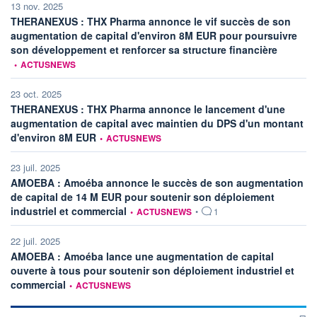
13 nov. 2025
THERANEXUS : THX Pharma annonce le vif succès de son
augmentation de capital d'environ 8M EUR pour poursuivre
informatio
son développement et renforcer sa structure financière
•
ACTUSNEWS
23 oct. 2025
THERANEXUS : THX Pharma annonce le lancement d'une
augmentation de capital avec maintien du DPS d'un montant
information fournie par
d'environ 8M EUR
•
ACTUSNEWS
23 juil. 2025
AMOEBA : Amoéba annonce le succès de son augmentation
de capital de 14 M EUR pour soutenir son déploiement
information fournie par
industriel et commercial
•
ACTUSNEWS
•
1
22 juil. 2025
AMOEBA : Amoéba lance une augmentation de capital
ouverte à tous pour soutenir son déploiement industriel et
information fournie par
commercial
•
ACTUSNEWS