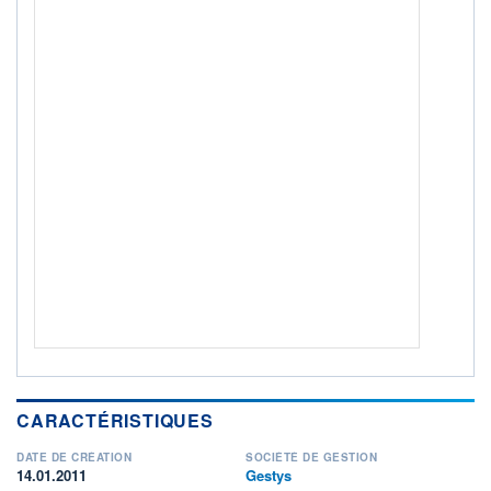
ACTIF NET (EUR)
2M / 31.07.26
NOTATION MORNINGSTAR ⁽¹⁾
RISQUE DU FONDS (SRI)
4
/7
+ PORTEFEUILLE
+ LISTE
CARACTÉRISTIQUES
DATE DE CRÉATION
SOCIÉTÉ DE GESTION
14.01.2011
Gestys