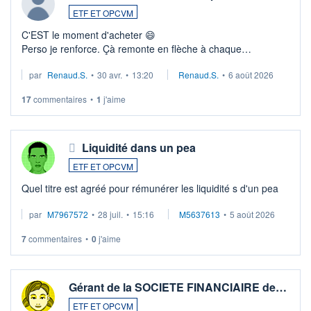
ETF ET OPCVM
C'EST le moment d'acheter 😄​
Perso je renforce. Çà remonte en flèche à chaque
suspission d'accord dans.la guerre du moyen-orient.
par
Renaud.S.
•
30 avr.
•
13:20
Renaud.S.
•
6 août 2026
Investissement long terme tip top pour sa retraite.
LU3 ...
17
commentaires
•
1
j'aime
Liquidité dans un pea
ETF ET OPCVM
Quel titre est agréé pour rémunérer les liquidité s d'un pea
par
M7967572
•
28 juil.
•
15:16
M5637613
•
5 août 2026
7
commentaires
•
0
j'aime
Gérant de la SOCIETE FINANCIAIRE de…
ETF ET OPCVM