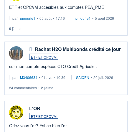
ETF et OPCVM accesibles aux comptes PEA_PME
par
pmourie1
•
05 août
•
17:16
pmourie1
•
5 août 2026
0
j'aime
Rachat H2O Multibonds crédité ce jour
ETF ET OPCVM
sur mon compte espèces CTO Crédit Agricole .
par
M3406634
•
01 avr.
•
10:39
SAIQEN
•
29 juil. 2026
24
commentaires
•
2
j'aime
L'OR
ETF ET OPCVM
Oriez vous l'or? Est ce bien l'or