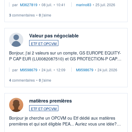
par
M3627819
•
08 juil.
•
10:41
marino83
•
25 juil. 2026
3
commentaires
•
0
j'aime
Valeur pas négociable
ETF ET OPCVM
Bonjour, j'ai 2 valeurs sur un compte, GS EUROPE EQUITY-
P CAP EUR (LU0082087510) et GS PROTECTION-P CAP
EUR (LU0546913194), que je souhaite vendre. Lorsque je
par
M9598679
•
24 juil.
•
12:09
M9598679
•
24 juil. 2026
veux procéder à la vente, on me signale ...
4
commentaires
•
0
j'aime
matières premières
ETF ET OPCVM
Bonjour je cherche un OPCVM ou Etf dédié aux matières
premières et qui soit éligible PEA... Auriez vous une idée?
Merci de vos conseils