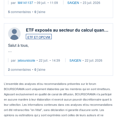
par
M4141137
•
09 juil.
•
11:09
SAIQEN
•
23 juil. 2026
5
commentaires
•
0
j'aime
ETF exposés au secteur du calcul quan…
ETF ET OPCVM
Salut à tous,
Je cherche à investir sur le secteur du calcul quantique, mais
par
jeboursicote
•
22 juil.
•
14:39
SAIQEN
•
22 juil. 2026
via un ETF plutôt que des actions individuelles.
2
commentaires
•
0
j'aime
Idéalement, je voudrais qu'il soit éligible au PEA.
Pour l' ...
L'ensemble des analyses et/ou recommandations présentes sur le forum
BOURSORAMA sont uniquement élaborées par les membres qui en sont émetteurs.
Agissant exclusivement en qualité de canal de diffusion, BOURSORAMA n'a participé
en aucune manière à leur élaboration ni exercé aucun pouvoir discrétionnaire quant à
leur sélection. Les informations contenues dans ces analyses et/ou recommandations
ont été retranscrites "en l'état", sans déclaration ni garantie d'aucune sorte. Les
opinions ou estimations qui y sont exprimées sont celles de leurs auteurs et ne