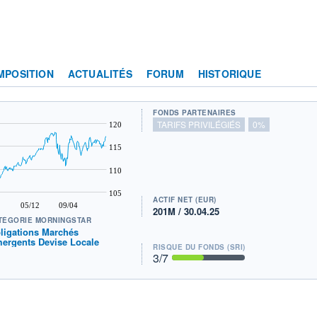
MPOSITION
ACTUALITÉS
FORUM
HISTORIQUE
FONDS PARTENAIRES
TARIFS PRIVILÉGIÉS
0%
120
115
110
105
ACTIF NET (EUR)
05/12
09/04
201M / 30.04.25
TÉGORIE MORNINGSTAR
ligations Marchés
ergents Devise Locale
RISQUE DU FONDS (SRI)
3
/7