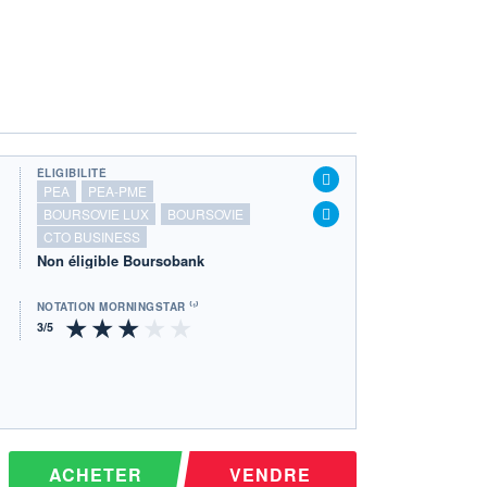
ÉLIGIBILITÉ
PEA
PEA-PME
BOURSOVIE LUX
BOURSOVIE
CTO BUSINESS
Non éligible Boursobank
NOTATION MORNINGSTAR ⁽¹⁾
ACHETER
VENDRE