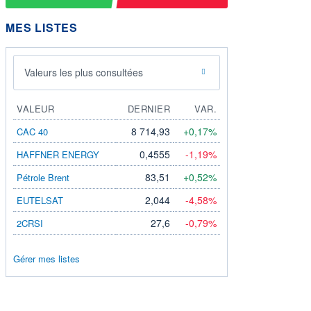
MES LISTES
Valeurs les plus consultées
VALEUR
DERNIER
VAR.
8 714,93
+0,17%
CAC 40
0,4555
-1,19%
HAFFNER ENERGY
83,51
+0,52%
Pétrole Brent
2,044
-4,58%
EUTELSAT
27,6
-0,79%
2CRSI
Gérer mes listes