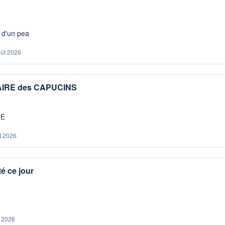
s d'un pea
oût 2026
IAIRE des CAPUCINS
ME
t 2026
é ce jour
. 2026