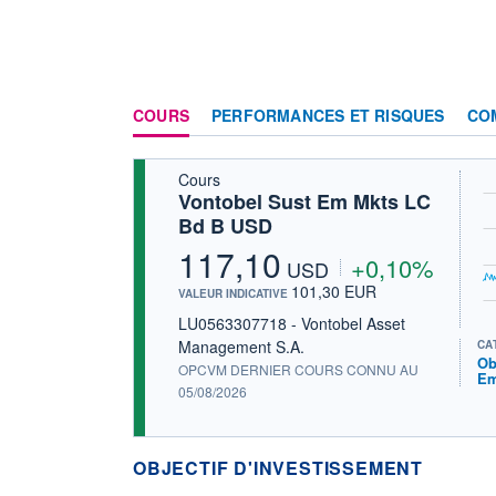
COURS
PERFORMANCES ET RISQUES
CO
Cours
Vontobel Sust Em Mkts LC
Bd B USD
117,10
+0,10%
USD
101,30 EUR
VALEUR INDICATIVE
LU0563307718 - Vontobel Asset
Management S.A.
CA
Ob
OPCVM DERNIER COURS CONNU AU
Em
05/08/2026
OBJECTIF D'INVESTISSEMENT