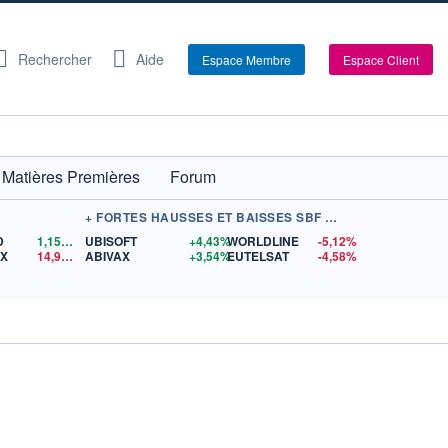
Rechercher
Aide
Espace Membre
Espace Client
Matières Premières
Forum
+ FORTES HAUSSES ET BAISSES SBF 120
D
1,1560
$US
UBISOFT
+4,43%
WORLDLINE
-5,12%
EX
14,95
$US
ABIVAX
+3,54%
EUTELSAT
-4,58%