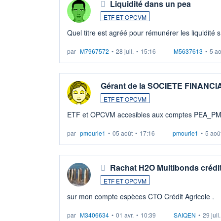
Liquidité dans un pea
ETF ET OPCVM
Quel titre est agréé pour rémunérer les liquidité 
par
M7967572
•
28 juil.
•
15:16
M5637613
•
5 a
Gérant de la SOCIETE FINANC
ETF ET OPCVM
ETF et OPCVM accesibles aux comptes PEA_P
par
pmourie1
•
05 août
•
17:16
pmourie1
•
5 aoû
Rachat H2O Multibonds crédit
ETF ET OPCVM
sur mon compte espèces CTO Crédit Agricole .
par
M3406634
•
01 avr.
•
10:39
SAIQEN
•
29 juil