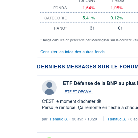
1er JANV.
1 MOIS
-1,64%
-1,98%
FONDS
5,41%
0,12%
CATEGORIE
31
61
RANG*
*Rangs calculés en percentile par Morningstar sur la dernière val
Consulter les infos des autres fonds
DERNIERS MESSAGES SUR LE FORUM
ETF Défense de la BNP au plus
ETF ET OPCVM
C'EST le moment d'acheter 😄​
Perso je renforce. Çà remonte en flèche à chaque
LU3 ...
par
Renaud.S.
•
30 avr.
•
13:20
Renaud.S.
•
6 ao