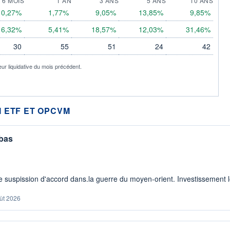
6 MOIS
1 AN
3 ANS
5 ANS
10 ANS
0,27%
1,77%
9,05%
13,85%
9,85%
6,32%
5,41%
18,57%
12,03%
31,46%
30
55
51
24
42
eur liquidative du mois précédent.
 ETF ET OPCVM
 bas
 suspission d'accord dans.la guerre du moyen-orient. Investissement lo
ût 2026