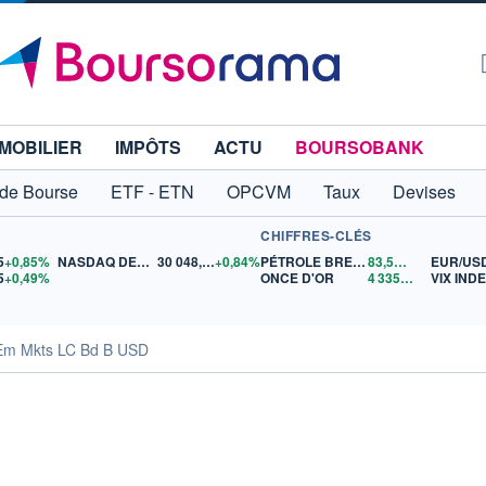
MOBILIER
IMPÔTS
ACTU
BOURSOBANK
 de Bourse
ETF - ETN
OPCVM
Taux
Devises
CHIFFRES-CLÉS
5
+0,85%
NASDAQ DEC26
30 048,00
+0,84%
PÉTROLE BRENT
83,51
$US
EUR/US
5
+0,49%
ONCE D'OR
4 335,11
$US
VIX IND
 Em Mkts LC Bd B USD