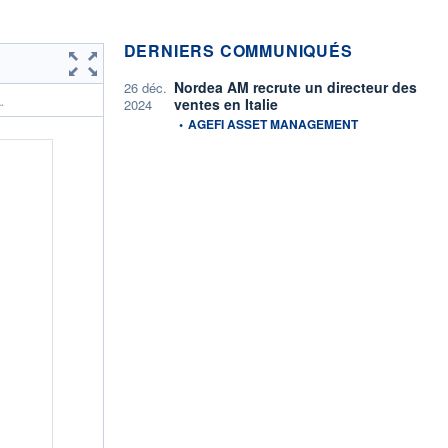
DERNIERS COMMUNIQUÉS
Nordea AM recrute un directeur des
26 déc.
ventes en Italie
.
2024
information fournie par
•
AGEFI ASSET MANAGEMENT