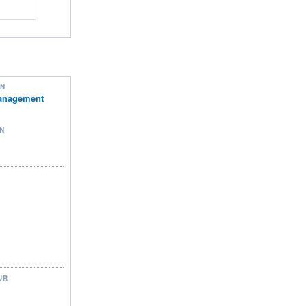
ON
Management
N
UR