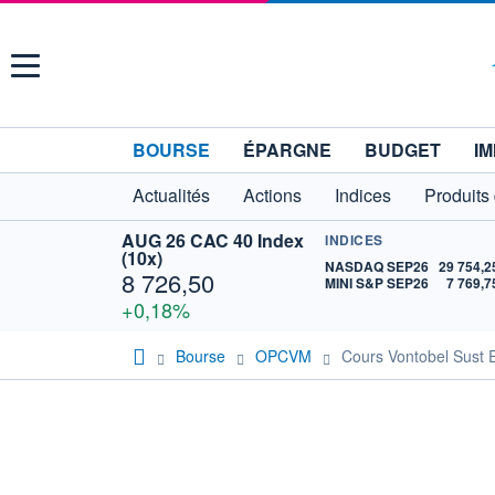
Menu
BOURSE
ÉPARGNE
BUDGET
IM
Actualités
Actions
Indices
Produits
AUG 26 CAC 40 Index
INDICES
(10x)
NASDAQ SEP26
29 754,2
8 726,50
MINI S&P SEP26
7 769,7
+0,18%
Bourse
OPCVM
Cours Vontobel Sust