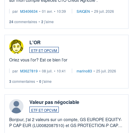
sur mon compte espèces CTO Crédit Agricole .
par
M3406634
•
01 avr.
•
10:39
SAIQEN
•
29 juil. 2026
24
commentaires
•
2
j'aime
L'OR
ETF ET OPCVM
Oriez vous l'or? Est ce bien l'or
par
M3627819
•
08 juil.
•
10:41
marino83
•
25 juil. 2026
3
commentaires
•
0
j'aime
Valeur pas négociable
ETF ET OPCVM
Bonjour, j'ai 2 valeurs sur un compte, GS EUROPE EQUITY-
P CAP EUR (LU0082087510) et GS PROTECTION-P CAP
EUR (LU0546913194), que je souhaite vendre. Lorsque je