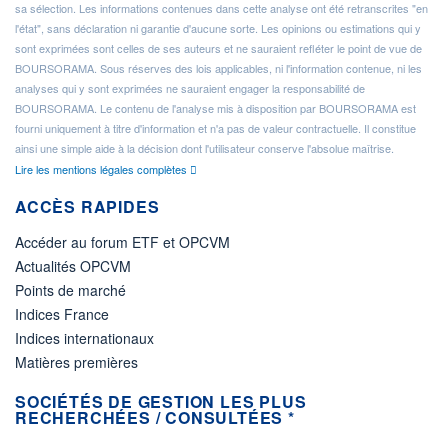
sa sélection. Les informations contenues dans cette analyse ont été retranscrites "en
l'état", sans déclaration ni garantie d'aucune sorte. Les opinions ou estimations qui y
sont exprimées sont celles de ses auteurs et ne sauraient refléter le point de vue de
BOURSORAMA. Sous réserves des lois applicables, ni l'information contenue, ni les
analyses qui y sont exprimées ne sauraient engager la responsabilité de
BOURSORAMA. Le contenu de l'analyse mis à disposition par BOURSORAMA est
fourni uniquement à titre d'information et n'a pas de valeur contractuelle. Il constitue
ainsi une simple aide à la décision dont l'utilisateur conserve l'absolue maîtrise.
Lire les mentions légales complètes
ACCÈS RAPIDES
Accéder au forum ETF et OPCVM
Actualités OPCVM
Points de marché
Indices France
Indices internationaux
Matières premières
SOCIÉTÉS DE GESTION LES PLUS
RECHERCHÉES / CONSULTÉES *