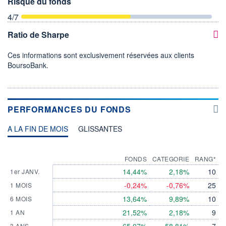
Risque du fonds
4
/7
Ratio de Sharpe
Ces informations sont exclusivement réservées aux clients
BoursoBank.
PERFORMANCES DU FONDS
A LA FIN DE MOIS
GLISSANTES
FONDS
CATEGORIE
RANG*
14,44%
2,18%
10
1er JANV.
-0,24%
-0,76%
25
1 MOIS
13,64%
9,89%
10
6 MOIS
21,52%
2,18%
9
1 AN
3 ANS