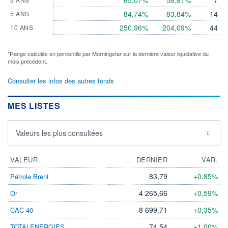
65,07%
58,81%
7
84,74%
83,84%
14
5 ANS
250,96%
204,09%
44
10 ANS
*Rangs calculés en percentile par Morningstar sur la dernière valeur liquidative du
mois précédent.
Consulter les infos des autres fonds
MES LISTES
Valeurs les plus consultées
VALEUR
DERNIER
VAR.
83,79
+0,85%
Pétrole Brent
4 265,66
+0,59%
Or
8 699,71
+0,35%
CAC 40
74,54
+1,00%
TOTALENERGIES