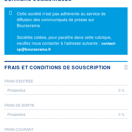
Message d'information
Cette société n'est pas adhérente au service de
diffusion des communiqués de presse sur
Boursorama.
Sociétés cotées, pour paraître dans cette rubrique,
veuillez nous contacter à l'adresse suivante :
contact-
cp@boursorama.fr
FRAIS ET CONDITIONS DE SOUSCRIPTION
FRAIS D'ENTRÉE
PROSPECTUS
0 %
FRAIS DE SORTIE
0 %
FRAIS COURANT