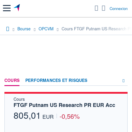
Menu
Connexion
Bourse
OPCVM
Cours FTGF Putnam US Research P
COURS
PERFORMANCES ET RISQUES
Cours
COMPOSITION
FTGF Putnam US Research PR EUR Acc
ACTUALITÉS
805,01
-0,56%
EUR
FORUM
HISTORIQUE