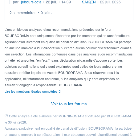
par
jeboursicote
•
22 juil.
•
14:39
SAIQEN
•
22 juil. 2026
via un ETF plutôt que des actions individuelles.
2
commentaires
•
0
j'aime
Idéalement, je voudrais qu'il soit éligible au PEA.
Pour l' ...
L'ensemble des analyses et/ou recommandations présentes sur le forum
BOURSORAMA sont uniquement élaborées par les membres qui en sont émetteurs.
Agissant exclusivement en qualité de canal de diffusion, BOURSORAMA n'a participé
en aucune manière à leur élaboration ni exercé aucun pouvoir discrétionnaire quant à
leur sélection. Les informations contenues dans ces analyses et/ou recommandations
ont été retranscrites "en l'état", sans déclaration ni garantie d'aucune sorte. Les
opinions ou estimations qui y sont exprimées sont celles de leurs auteurs et ne
sauraient refléter le point de vue de BOURSORAMA. Sous réserves des lois
applicables, ni l'information contenue, ni les analyses qui y sont exprimées ne
sauraient engager la responsabilité BOURSORAMA.
Lire les mentions légales complètes
Voir tous les forums
(1)
Cette analyse a été élaborée par MORNINGSTAR et diffusée par BOURSORAMA
le 30 juin 2026.
Agissant exclusivement en qualité de canal de diffusion, BOURSORAMA n'a participé
en aucune manière à son élaboration ni exercé aucun pouvoir discrétionnaire quant à