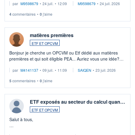
par
M9598679
•
24 juil.
•
12:09
M9598679
•
24 juil. 2026
veux procéder à la vente, on me signale ...
4
commentaires
•
0
j'aime
matières premières
ETF ET OPCVM
Bonjour je cherche un OPCVM ou Etf dédié aux matières
premières et qui soit éligible PEA... Auriez vous une idée?
Merci de vos conseils
par
M4141137
•
09 juil.
•
11:09
SAIQEN
•
23 juil. 2026
5
commentaires
•
0
j'aime
ETF exposés au secteur du calcul quan…
ETF ET OPCVM
Salut à tous,
Je cherche à investir sur le secteur du calcul quantique, mais