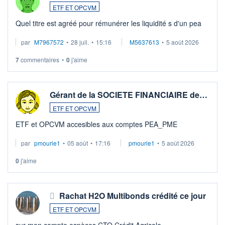
ETF ET OPCVM
Quel titre est agréé pour rémunérer les liquidité s d'un pea
par
M7967572
•
28 juil.
•
15:16
M5637613
•
5 août 2026
7
commentaires
•
0
j'aime
Gérant de la SOCIETE FINANCIAIRE de…
ETF ET OPCVM
ETF et OPCVM accesibles aux comptes PEA_PME
par
pmourie1
•
05 août
•
17:16
pmourie1
•
5 août 2026
0
j'aime
Rachat H2O Multibonds crédité ce jour
ETF ET OPCVM