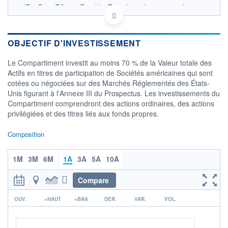
IE00B241FQ36 - Franklin Templeton International
Services S.à r.l.
OPCVM DERNIER COURS CONNU AU 05/08/2026
Consulter le prospectus / DIC
OBJECTIF D'INVESTISSEMENT
900
Le Compartiment investit au moins 70 % de la Valeur totale des
Actifs en titres de participation de Sociétés américaines qui sont
800
cotées ou négociées sur des Marchés Réglementés des États-
Unis figurant à l'Annexe III du Prospectus. Les investissements du
700
Compartiment comprendront des actions ordinaires, des actions
600
privilégiées et des titres liés aux fonds propres.
03/12
06/04
04/08
Composition
CATÉGORIE MORNINGSTAR
Actions Etats-Unis Gdes
Cap. Mixte
1M
3M
6M
1A
3A
5A
10A
FONDS PARTENAIRES
Compare
TARIFS PRIVILÉGIÉS
0%
r
OUV.
ÉLIGIBILITÉ
+HAUT
+BAS
DER.
VAR.
VOL.
PEA
PEA-PME
BOURSOVIE LUX
BOURSOVIE
CTO BUSINESS