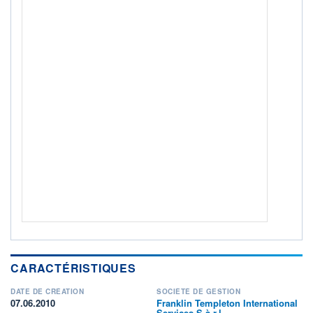
Non éligible Boursobank
ACTIF NET (EUR)
3 947M / 31.07.26
NOTATION MORNINGSTAR ⁽¹⁾
RISQUE DU FONDS (SRI)
4
/7
+ PORTEFEUILLE
+ LISTE
CARACTÉRISTIQUES
DATE DE CRÉATION
SOCIÉTÉ DE GESTION
07.06.2010
Franklin Templeton International
Services S.à r.l.