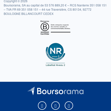
Copyright © 2026
Boursorama, SA au capital de 53 576 889,20 € – RCS Nanterre 351 058 151
– TVA FR 69 351 058 151 – 44 rue Traversière, CS 80134, 92772
BOULOGNE BILLANCOURT CEDEX
Boursorama sur Facebook
Boursorama sur X
Boursorama sur Youtu