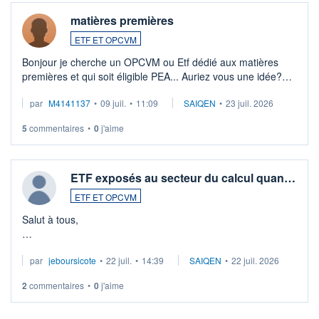
matières premières
ETF ET OPCVM
Bonjour je cherche un OPCVM ou Etf dédié aux matières
premières et qui soit éligible PEA... Auriez vous une idée?
Merci de vos conseils
par
M4141137
•
09 juil.
•
11:09
SAIQEN
•
23 juil. 2026
5
commentaires
•
0
j'aime
ETF exposés au secteur du calcul quan…
ETF ET OPCVM
Salut à tous,
Je cherche à investir sur le secteur du calcul quantique, mais
par
jeboursicote
•
22 juil.
•
14:39
SAIQEN
•
22 juil. 2026
via un ETF plutôt que des actions individuelles.
2
commentaires
•
0
j'aime
Idéalement, je voudrais qu'il soit éligible au PEA.