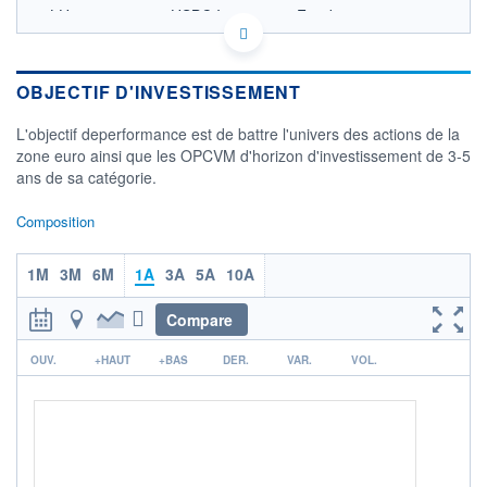
LU0213957060 - HSBC Investment Funds
(Luxembourg) S.A.
OPCVM DERNIER COURS CONNU AU 06/08/2026
Consulter le prospectus / DIC
OBJECTIF D'INVESTISSEMENT
20
L'objectif deperformance est de battre l'univers des actions de la
zone euro ainsi que les OPCVM d'horizon d'investissement de 3-5
ans de sa catégorie.
18
Composition
16
03/12
08/04
05/08
1M
3M
6M
1A
3A
5A
10A
CATÉGORIE MORNINGSTAR
Actions Zone Euro
Compare
Grandes Cap.
r
OUV.
+HAUT
+BAS
DER.
VAR.
VOL.
FONDS PARTENAIRES
TARIFS PRIVILÉGIÉS
0%
ÉLIGIBILITÉ
PEA
PEA-PME
BOURSOVIE LUX
BOURSOVIE
CTO BUSINESS