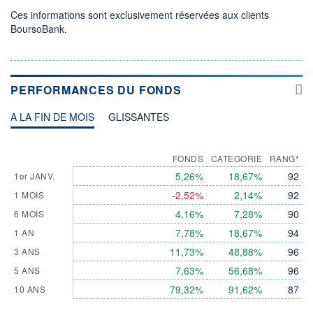
Ces informations sont exclusivement réservées aux clients
BoursoBank.
PERFORMANCES DU FONDS
A LA FIN DE MOIS
GLISSANTES
FONDS
CATEGORIE
RANG*
5,26%
18,67%
92
1er JANV.
-2,52%
2,14%
92
1 MOIS
4,16%
7,28%
90
6 MOIS
7,78%
18,67%
94
1 AN
11,73%
48,88%
96
3 ANS
7,63%
56,68%
96
5 ANS
79,32%
91,62%
87
10 ANS