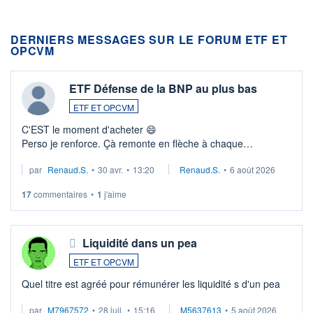
DERNIERS MESSAGES SUR LE FORUM ETF ET
OPCVM
ETF Défense de la BNP au plus bas
ETF ET OPCVM
C'EST le moment d'acheter 😄​
Perso je renforce. Çà remonte en flèche à chaque
suspission d'accord dans.la guerre du moyen-orient.
par
Renaud.S.
•
30 avr.
•
13:20
Renaud.S.
•
6 août 2026
Investissement long terme tip top pour sa retraite.
LU3 ...
17
commentaires
•
1
j'aime
Liquidité dans un pea
ETF ET OPCVM
Quel titre est agréé pour rémunérer les liquidité s d'un pea
par
M7967572
•
28 juil.
•
15:16
M5637613
•
5 août 2026