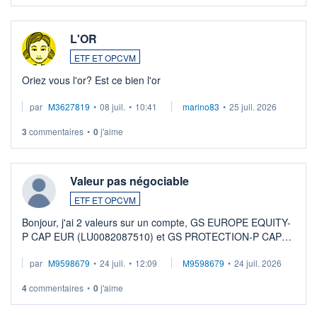
L'OR
ETF ET OPCVM
Oriez vous l'or? Est ce bien l'or
par
M3627819
•
08 juil.
•
10:41
marino83
•
25 juil. 2026
3
commentaires
•
0
j'aime
Valeur pas négociable
ETF ET OPCVM
Bonjour, j'ai 2 valeurs sur un compte, GS EUROPE EQUITY-
P CAP EUR (LU0082087510) et GS PROTECTION-P CAP
EUR (LU0546913194), que je souhaite vendre. Lorsque je
par
M9598679
•
24 juil.
•
12:09
M9598679
•
24 juil. 2026
veux procéder à la vente, on me signale ...
4
commentaires
•
0
j'aime