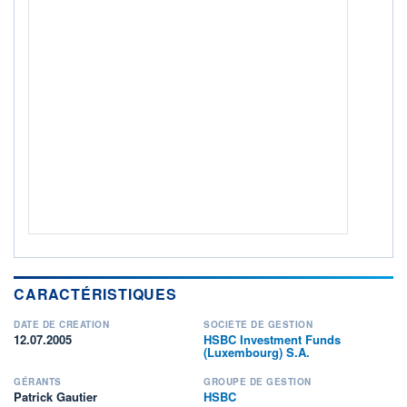
Non éligible Boursobank
ACTIF NET (EUR)
162M / 31.07.26
NOTATION MORNINGSTAR ⁽¹⁾
RISQUE DU FONDS (SRI)
4
/7
+ PORTEFEUILLE
+ LISTE
CARACTÉRISTIQUES
DATE DE CRÉATION
SOCIÉTÉ DE GESTION
12.07.2005
HSBC Investment Funds
(Luxembourg) S.A.
GÉRANTS
GROUPE DE GESTION
Patrick Gautier
HSBC