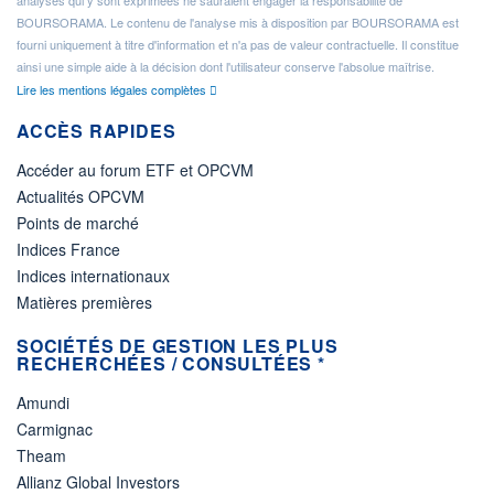
analyses qui y sont exprimées ne sauraient engager la responsabilité de
BOURSORAMA. Le contenu de l'analyse mis à disposition par BOURSORAMA est
fourni uniquement à titre d'information et n'a pas de valeur contractuelle. Il constitue
ainsi une simple aide à la décision dont l'utilisateur conserve l'absolue maîtrise.
Lire les mentions légales complètes
ACCÈS RAPIDES
Accéder au forum ETF et OPCVM
Actualités OPCVM
Points de marché
Indices France
Indices internationaux
Matières premières
SOCIÉTÉS DE GESTION LES PLUS
RECHERCHÉES / CONSULTÉES *
Amundi
Carmignac
Theam
Allianz Global Investors