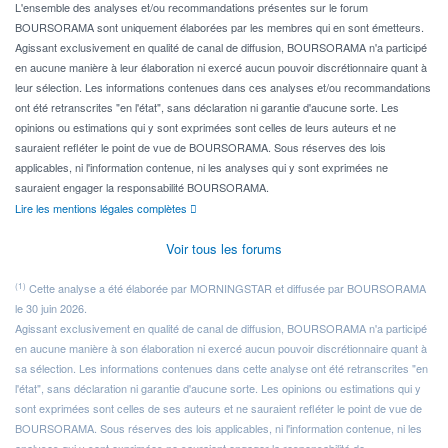
Pour l' ...
L'ensemble des analyses et/ou recommandations présentes sur le forum
BOURSORAMA sont uniquement élaborées par les membres qui en sont émetteurs.
Agissant exclusivement en qualité de canal de diffusion, BOURSORAMA n'a participé
en aucune manière à leur élaboration ni exercé aucun pouvoir discrétionnaire quant à
leur sélection. Les informations contenues dans ces analyses et/ou recommandations
ont été retranscrites "en l'état", sans déclaration ni garantie d'aucune sorte. Les
opinions ou estimations qui y sont exprimées sont celles de leurs auteurs et ne
sauraient refléter le point de vue de BOURSORAMA. Sous réserves des lois
applicables, ni l'information contenue, ni les analyses qui y sont exprimées ne
sauraient engager la responsabilité BOURSORAMA.
Lire les mentions légales complètes
Voir tous les forums
(1)
Cette analyse a été élaborée par MORNINGSTAR et diffusée par BOURSORAMA
le 30 juin 2026.
Agissant exclusivement en qualité de canal de diffusion, BOURSORAMA n'a participé
en aucune manière à son élaboration ni exercé aucun pouvoir discrétionnaire quant à
sa sélection. Les informations contenues dans cette analyse ont été retranscrites "en
l'état", sans déclaration ni garantie d'aucune sorte. Les opinions ou estimations qui y
sont exprimées sont celles de ses auteurs et ne sauraient refléter le point de vue de
BOURSORAMA. Sous réserves des lois applicables, ni l'information contenue, ni les