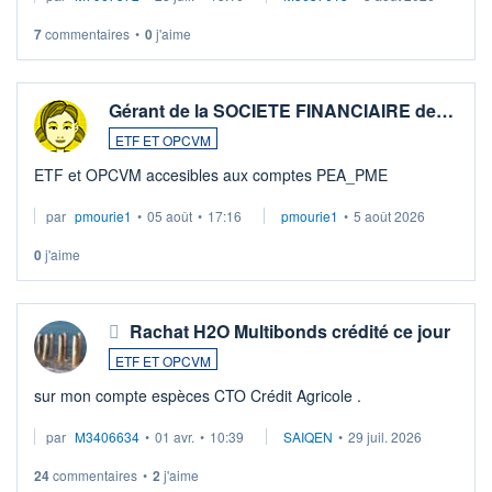
7
commentaires
•
0
j'aime
Gérant de la SOCIETE FINANCIAIRE de…
ETF ET OPCVM
ETF et OPCVM accesibles aux comptes PEA_PME
par
pmourie1
•
05 août
•
17:16
pmourie1
•
5 août 2026
0
j'aime
Rachat H2O Multibonds crédité ce jour
ETF ET OPCVM
sur mon compte espèces CTO Crédit Agricole .
par
M3406634
•
01 avr.
•
10:39
SAIQEN
•
29 juil. 2026
24
commentaires
•
2
j'aime