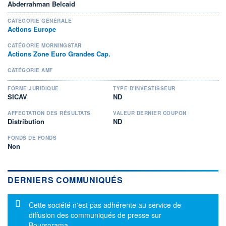
Abderrahman Belcaid
CATÉGORIE GÉNÉRALE
Actions Europe
CATÉGORIE MORNINGSTAR
Actions Zone Euro Grandes Cap.
CATÉGORIE AMF
FORME JURIDIQUE
TYPE D'INVESTISSEUR
SICAV
ND
AFFECTATION DES RÉSULTATS
VALEUR DERNIER COUPON
Distribution
ND
FONDS DE FONDS
Non
DERNIERS COMMUNIQUÉS
Message d'information
Cette société n'est pas adhérente au service de
diffusion des communiqués de presse sur
Boursorama.