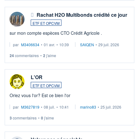
Rachat H2O Multibonds crédité ce jour
ETF ET OPCVM
sur mon compte espèces CTO Crédit Agricole .
par
M3406634
•
01 avr.
•
10:39
SAIQEN
•
29 juil. 2026
24
commentaires
•
2
j'aime
L'OR
ETF ET OPCVM
Oriez vous l'or? Est ce bien l'or
par
M3627819
•
08 juil.
•
10:41
marino83
•
25 juil. 2026
3
commentaires
•
0
j'aime