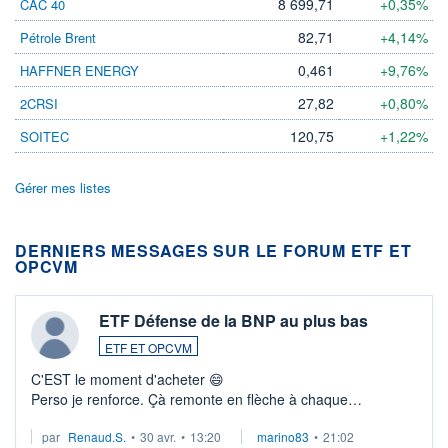
8 699,71
+0,35%
CAC 40
82,71
+4,14%
Pétrole Brent
0,461
+9,76%
HAFFNER ENERGY
27,82
+0,80%
2CRSI
120,75
+1,22%
SOITEC
Gérer mes listes
DERNIERS MESSAGES SUR LE FORUM ETF ET
OPCVM
ETF Défense de la BNP au plus bas
ETF ET OPCVM
C'EST le moment d'acheter 😄​
Perso je renforce. Çà remonte en flèche à chaque
suspission d'accord dans.la guerre du moyen-orient.
par
Renaud.S.
•
30 avr.
•
13:20
marino83
•
21:02
Investissement long terme tip top pour sa retraite.