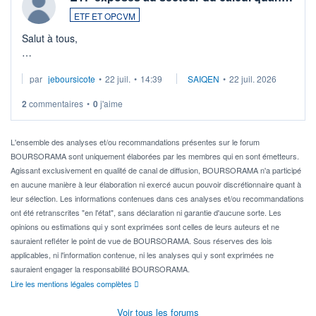
ETF ET OPCVM
Salut à tous,
Je cherche à investir sur le secteur du calcul quantique, mais
par
jeboursicote
•
22 juil.
•
14:39
SAIQEN
•
22 juil. 2026
via un ETF plutôt que des actions individuelles.
2
commentaires
•
0
j'aime
Idéalement, je voudrais qu'il soit éligible au PEA.
Pour l' ...
L'ensemble des analyses et/ou recommandations présentes sur le forum
BOURSORAMA sont uniquement élaborées par les membres qui en sont émetteurs.
Agissant exclusivement en qualité de canal de diffusion, BOURSORAMA n'a participé
en aucune manière à leur élaboration ni exercé aucun pouvoir discrétionnaire quant à
leur sélection. Les informations contenues dans ces analyses et/ou recommandations
ont été retranscrites "en l'état", sans déclaration ni garantie d'aucune sorte. Les
opinions ou estimations qui y sont exprimées sont celles de leurs auteurs et ne
sauraient refléter le point de vue de BOURSORAMA. Sous réserves des lois
applicables, ni l'information contenue, ni les analyses qui y sont exprimées ne
sauraient engager la responsabilité BOURSORAMA.
Lire les mentions légales complètes
Voir tous les forums