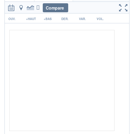
3
/7
Compare
+ PORTEFEUILLE
+ LISTE
r
OUV.
+HAUT
+BAS
DER.
VAR.
VOL.