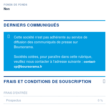
FONDS DE FONDS
Non
DERNIERS COMMUNIQUÉS
Message d'information
Cette société n'est pas adhérente au service de
diffusion des communiqués de presse sur
Boursorama.
Sociétés cotées, pour paraître dans cette rubrique,
veuillez nous contacter à l'adresse suivante :
contact-
cp@boursorama.fr
FRAIS ET CONDITIONS DE SOUSCRIPTION
FRAIS D'ENTRÉE
PROSPECTUS
0 %