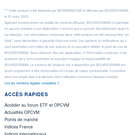
(1)
Cette analyse a été élaborée par MORNINGSTAR et diffusée par BOURSORAMA
le 31 mars 2025.
Agissant exclusivement en qualité de canal de diffusion, BOURSORAMA n'a participé
en aucune manière à son élaboration ni exercé aucun pouvoir discrétionnaire quant à
sa sélection. Les informations contenues dans cette analyse ont été retranscrites "en
l'état", sans déclaration ni garantie d'aucune sorte. Les opinions ou estimations qui y
sont exprimées sont celles de ses auteurs et ne sauraient refléter le point de vue de
BOURSORAMA. Sous réserves des lois applicables, ni l'information contenue, ni les
analyses qui y sont exprimées ne sauraient engager la responsabilité de
BOURSORAMA. Le contenu de l'analyse mis à disposition par BOURSORAMA est
fourni uniquement à titre d'information et n'a pas de valeur contractuelle. Il constitue
ainsi une simple aide à la décision dont l'utilisateur conserve l'absolue maîtrise.
Lire les mentions légales complètes
ACCÈS RAPIDES
Accéder au forum ETF et OPCVM
Actualités OPCVM
Points de marché
Indices France
Indices internationaux