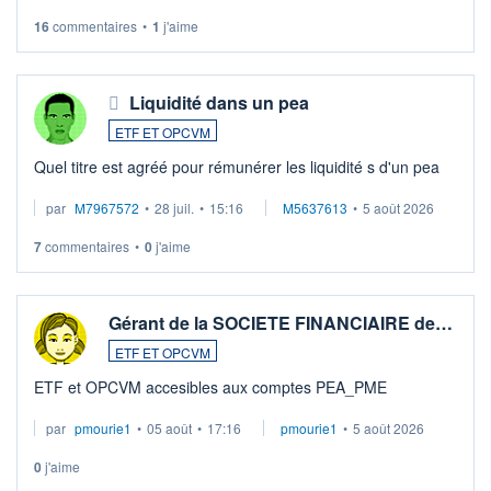
LU3 ...
16
commentaires
•
1
j'aime
Liquidité dans un pea
ETF ET OPCVM
Quel titre est agréé pour rémunérer les liquidité s d'un pea
par
M7967572
•
28 juil.
•
15:16
M5637613
•
5 août 2026
7
commentaires
•
0
j'aime
Gérant de la SOCIETE FINANCIAIRE de…
ETF ET OPCVM
ETF et OPCVM accesibles aux comptes PEA_PME
par
pmourie1
•
05 août
•
17:16
pmourie1
•
5 août 2026
0
j'aime