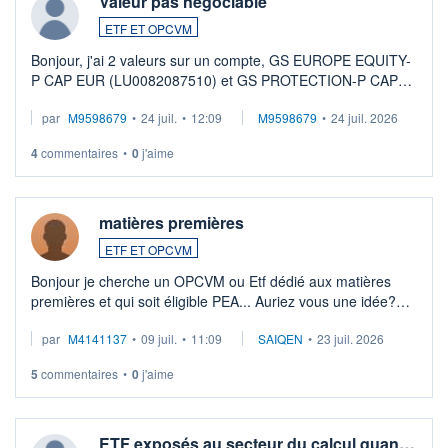
Valeur pas négociable
ETF ET OPCVM
Bonjour, j'ai 2 valeurs sur un compte, GS EUROPE EQUITY-
P CAP EUR (LU0082087510) et GS PROTECTION-P CAP
EUR (LU0546913194), que je souhaite vendre. Lorsque je
par
M9598679
•
24 juil.
•
12:09
M9598679
•
24 juil. 2026
veux procéder à la vente, on me signale ...
4
commentaires
•
0
j'aime
matières premières
ETF ET OPCVM
Bonjour je cherche un OPCVM ou Etf dédié aux matières
premières et qui soit éligible PEA... Auriez vous une idée?
Merci de vos conseils
par
M4141137
•
09 juil.
•
11:09
SAIQEN
•
23 juil. 2026
5
commentaires
•
0
j'aime
ETF exposés au secteur du calcul quan…