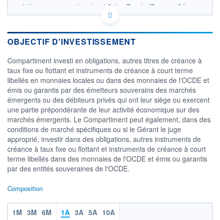
LU0476248355 - Lombard Odier Funds (Europe) SA
OPCVM DERNIER COURS CONNU AU 09/04/2025
Consulter le prospectus / DIC
OBJECTIF D'INVESTISSEMENT
CATÉGORIE MORNINGSTAR
Obligations Marchés
Compartiment investi en obligations, autres titres de créance à
Emergents Emprunts
taux fixe ou flottant et instruments de créance à court terme
Privés
libellés en monnaies locales ou dans des monnaies de l'OCDE et
FONDS PARTENAIRES
émis ou garantis par des émetteurs souverains des marchés
TARIFS PRIVILÉGIÉS
0%
émergents ou des débiteurs privés qui ont leur siège ou exercent
une partie prépondérante de leur activité économique sur des
ÉLIGIBILITÉ
marchés émergents. Le Compartiment peut également, dans des
PEA
PEA-PME
BOURSOVIE LUX
BOURSOVIE
conditions de marché spécifiques ou si le Gérant le juge
CTO BUSINESS
approprié, investir dans des obligations, autres instruments de
Non éligible Boursobank
créance à taux fixe ou flottant et instruments de créance à court
terme libellés dans des monnaies de l'OCDE et émis ou garantis
ACTIF NET (EUR)
85M / 31.07.26
par des entités souveraines de l'OCDE.
NOTATION MORNINGSTAR ⁽¹⁾
Composition
1M
3M
6M
1A
3A
5A
10A
RISQUE DU FONDS (SRI)