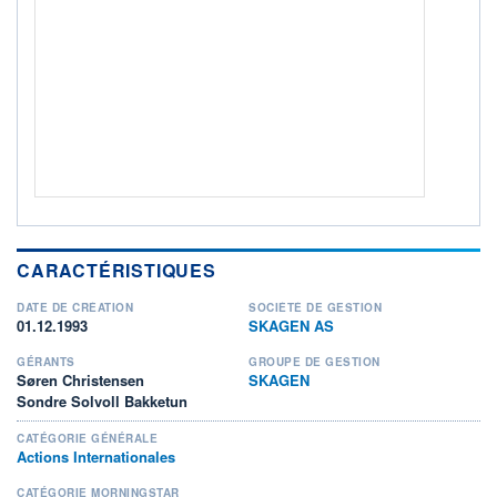
ACTIF NET (EUR)
8 485M / 31.10.17
NOTATION MORNINGSTAR ⁽¹⁾
RISQUE DU FONDS (SRI)
4
/7
+ PORTEFEUILLE
+ LISTE
CARACTÉRISTIQUES
DATE DE CRÉATION
SOCIÉTÉ DE GESTION
01.12.1993
SKAGEN AS
GÉRANTS
GROUPE DE GESTION
Søren Christensen
SKAGEN
Sondre Solvoll Bakketun
CATÉGORIE GÉNÉRALE
Actions Internationales
CATÉGORIE MORNINGSTAR