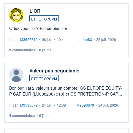
L'OR
ETF ET OPCVM
Oriez vous l'or? Est ce bien l'or
par
M3627819
•
08 juil.
•
10:41
marino83
•
25 juil. 2026
3
commentaires
•
0
j'aime
Valeur pas négociable
ETF ET OPCVM
Bonjour, j'ai 2 valeurs sur un compte, GS EUROPE EQUITY-
P CAP EUR (LU0082087510) et GS PROTECTION-P CAP
EUR (LU0546913194), que je souhaite vendre. Lorsque je
par
M9598679
•
24 juil.
•
12:09
M9598679
•
24 juil. 2026
veux procéder à la vente, on me signale ...
4
commentaires
•
0
j'aime