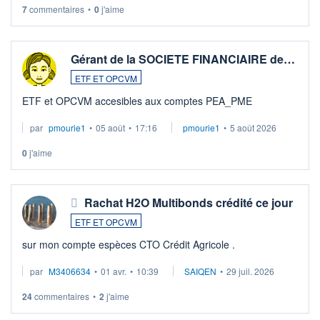
7
commentaires
•
0
j'aime
Gérant de la SOCIETE FINANCIAIRE de…
ETF ET OPCVM
ETF et OPCVM accesibles aux comptes PEA_PME
par
pmourie1
•
05 août
•
17:16
pmourie1
•
5 août 2026
0
j'aime
Rachat H2O Multibonds crédité ce jour
ETF ET OPCVM
sur mon compte espèces CTO Crédit Agricole .
par
M3406634
•
01 avr.
•
10:39
SAIQEN
•
29 juil. 2026
24
commentaires
•
2
j'aime