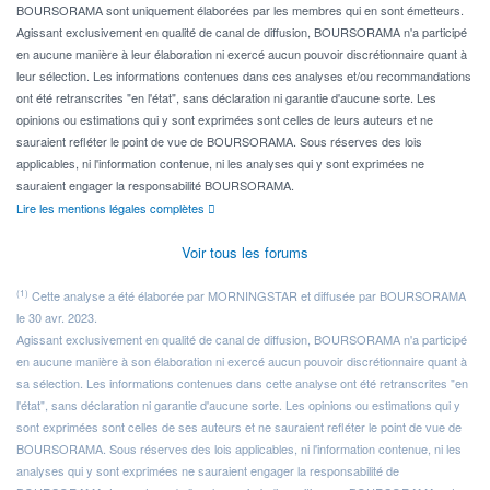
BOURSORAMA sont uniquement élaborées par les membres qui en sont émetteurs.
Agissant exclusivement en qualité de canal de diffusion, BOURSORAMA n'a participé
en aucune manière à leur élaboration ni exercé aucun pouvoir discrétionnaire quant à
leur sélection. Les informations contenues dans ces analyses et/ou recommandations
ont été retranscrites "en l'état", sans déclaration ni garantie d'aucune sorte. Les
opinions ou estimations qui y sont exprimées sont celles de leurs auteurs et ne
sauraient refléter le point de vue de BOURSORAMA. Sous réserves des lois
applicables, ni l'information contenue, ni les analyses qui y sont exprimées ne
sauraient engager la responsabilité BOURSORAMA.
Lire les mentions légales complètes
Voir tous les forums
(1)
Cette analyse a été élaborée par MORNINGSTAR et diffusée par BOURSORAMA
le 30 avr. 2023.
Agissant exclusivement en qualité de canal de diffusion, BOURSORAMA n'a participé
en aucune manière à son élaboration ni exercé aucun pouvoir discrétionnaire quant à
sa sélection. Les informations contenues dans cette analyse ont été retranscrites "en
l'état", sans déclaration ni garantie d'aucune sorte. Les opinions ou estimations qui y
sont exprimées sont celles de ses auteurs et ne sauraient refléter le point de vue de
BOURSORAMA. Sous réserves des lois applicables, ni l'information contenue, ni les
analyses qui y sont exprimées ne sauraient engager la responsabilité de