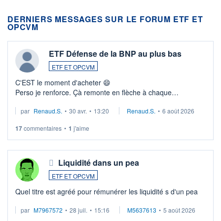
DERNIERS MESSAGES SUR LE FORUM ETF ET
OPCVM
ETF Défense de la BNP au plus bas
ETF ET OPCVM
C'EST le moment d'acheter 😄​
Perso je renforce. Çà remonte en flèche à chaque
suspission d'accord dans.la guerre du moyen-orient.
par
Renaud.S.
•
30 avr.
•
13:20
Renaud.S.
•
6 août 2026
Investissement long terme tip top pour sa retraite.
LU3 ...
17
commentaires
•
1
j'aime
Liquidité dans un pea
ETF ET OPCVM
Quel titre est agréé pour rémunérer les liquidité s d'un pea
par
M7967572
•
28 juil.
•
15:16
M5637613
•
5 août 2026