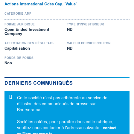
Actions International Gdes Cap. 'Value'
CATÉGORIE AMF
FORME JURIDIQUE
TYPE D'INVESTISSEUR
Open Ended Investment
ND
Company
AFFECTATION DES RÉSULTATS
VALEUR DERNIER COUPON
Capitalisation
ND
FONDS DE FONDS
Non
DERNIERS COMMUNIQUÉS
Message d'information
Cette société n'est pas adhérente au service de
diffusion des communiqués de presse sur
Boursorama.
Sociétés cotées, pour paraître dans cette rubrique,
veuillez nous contacter à l'adresse suivante :
contact-
cp@boursorama.fr