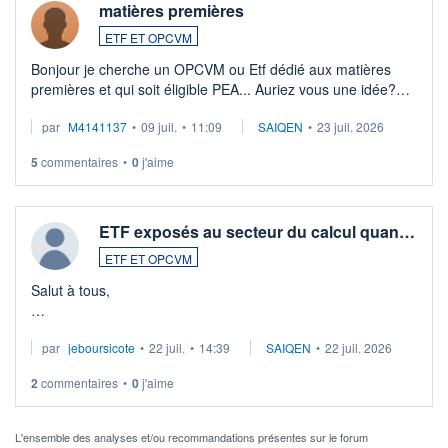
matières premières
ETF ET OPCVM
Bonjour je cherche un OPCVM ou Etf dédié aux matières
premières et qui soit éligible PEA... Auriez vous une idée?
Merci de vos conseils
par
M4141137
•
09 juil.
•
11:09
SAIQEN
•
23 juil. 2026
5
commentaires
•
0
j'aime
ETF exposés au secteur du calcul quan…
ETF ET OPCVM
Salut à tous,
Je cherche à investir sur le secteur du calcul quantique, mais
par
jeboursicote
•
22 juil.
•
14:39
SAIQEN
•
22 juil. 2026
via un ETF plutôt que des actions individuelles.
2
commentaires
•
0
j'aime
Idéalement, je voudrais qu'il soit éligible au PEA.
Pour l' ...
L'ensemble des analyses et/ou recommandations présentes sur le forum