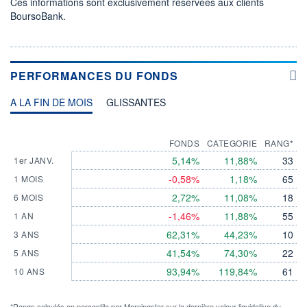
Ces informations sont exclusivement réservées aux clients
BoursoBank.
PERFORMANCES DU FONDS
A LA FIN DE MOIS
GLISSANTES
FONDS
CATEGORIE
RANG*
5,14%
11,88%
33
1er JANV.
-0,58%
1,18%
65
1 MOIS
2,72%
11,08%
18
6 MOIS
-1,46%
11,88%
55
1 AN
62,31%
44,23%
10
3 ANS
41,54%
74,30%
22
5 ANS
93,94%
119,84%
61
10 ANS
*Rangs calculés en percentile par Morningstar sur la dernière valeur liquidative du