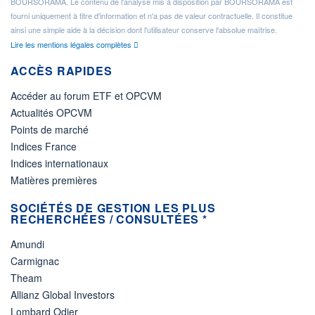
BOURSORAMA. Le contenu de l'analyse mis à disposition par BOURSORAMA est
fourni uniquement à titre d'information et n'a pas de valeur contractuelle. Il constitue
ainsi une simple aide à la décision dont l'utilisateur conserve l'absolue maîtrise.
Lire les mentions légales complètes
ACCÈS RAPIDES
Accéder au forum ETF et OPCVM
Actualités OPCVM
Points de marché
Indices France
Indices internationaux
Matières premières
SOCIÉTÉS DE GESTION LES PLUS
RECHERCHÉES / CONSULTÉES *
Amundi
Carmignac
Theam
Allianz Global Investors
Lombard Odier