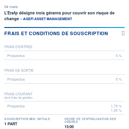
04 mars
L’Erafp désigne trois gérants pour couvrir son risque de
information fournie par
change
•
AGEFI ASSET MANAGEMENT
FRAIS ET CONDITIONS DE SOUSCRIPTION
FRAIS D'ENTRÉE
PROSPECTUS
5 %
FRAIS DE SORTIE
0 %
FRAIS COURANT
dont frais de gestion
1,75 %
1,45 %
SOUSCRIPTION MIN. INITIALE
HEURE DE CENTRALISATION DES
ORDRES
1 PART
13:00