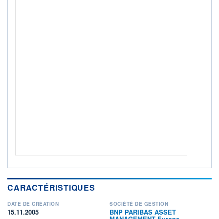
ACTIF NET (EUR)
35M / 31.07.26
NOTATION MORNINGSTAR ⁽¹⁾
RISQUE DU FONDS (SRI)
2
/7
+ PORTEFEUILLE
+ LISTE
CARACTÉRISTIQUES
DATE DE CRÉATION
SOCIÉTÉ DE GESTION
15.11.2005
BNP PARIBAS ASSET
MANAGEMENT Europe