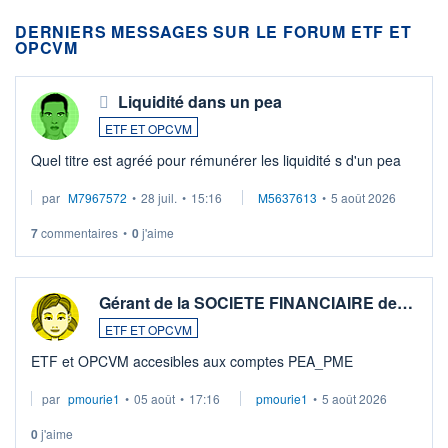
DERNIERS MESSAGES SUR LE FORUM ETF ET
OPCVM
Liquidité dans un pea
ETF ET OPCVM
Quel titre est agréé pour rémunérer les liquidité s d'un pea
par
M7967572
•
28 juil.
•
15:16
M5637613
•
5 août 2026
7
commentaires
•
0
j'aime
Gérant de la SOCIETE FINANCIAIRE de…
ETF ET OPCVM
ETF et OPCVM accesibles aux comptes PEA_PME
par
pmourie1
•
05 août
•
17:16
pmourie1
•
5 août 2026
0
j'aime