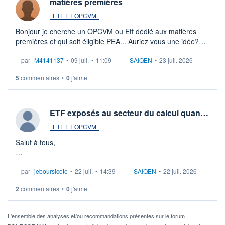
matières premières
ETF ET OPCVM
Bonjour je cherche un OPCVM ou Etf dédié aux matières
premières et qui soit éligible PEA... Auriez vous une idée?
Merci de vos conseils
par
M4141137
•
09 juil.
•
11:09
SAIQEN
•
23 juil. 2026
5
commentaires
•
0
j'aime
ETF exposés au secteur du calcul quan…
ETF ET OPCVM
Salut à tous,
Je cherche à investir sur le secteur du calcul quantique, mais
par
jeboursicote
•
22 juil.
•
14:39
SAIQEN
•
22 juil. 2026
via un ETF plutôt que des actions individuelles.
2
commentaires
•
0
j'aime
Idéalement, je voudrais qu'il soit éligible au PEA.
Pour l' ...
L'ensemble des analyses et/ou recommandations présentes sur le forum