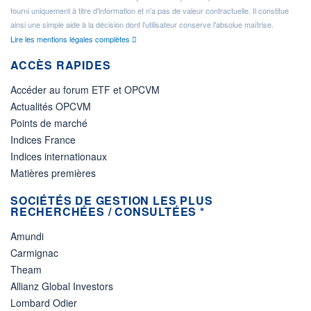
fourni uniquement à titre d'information et n'a pas de valeur contractuelle. Il constitue
ainsi une simple aide à la décision dont l'utilisateur conserve l'absolue maîtrise.
Lire les mentions légales complètes
ACCÈS RAPIDES
Accéder au forum ETF et OPCVM
Actualités OPCVM
Points de marché
Indices France
Indices internationaux
Matières premières
SOCIÉTÉS DE GESTION LES PLUS
RECHERCHÉES / CONSULTÉES *
Amundi
Carmignac
Theam
Allianz Global Investors
Lombard Odier