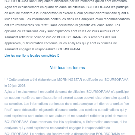
BOURSORAMA sont uniquement élaborées par les membres qui en sont émetteurs.
Agissant exclusivement en qualité de canal de diffusion, BOURSORAMA n'a participé
en aucune manière à leur élaboration ni exercé aucun pouvoir discrétionnaire quant à
leur sélection. Les informations contenues dans ces analyses et/ou recommandations
ont été retranscrites "en l'état", sans déclaration ni garantie d'aucune sorte. Les
opinions ou estimations qui y sont exprimées sont celles de leurs auteurs et ne
sauraient refléter le point de vue de BOURSORAMA. Sous réserves des lois
applicables, ni l'information contenue, ni les analyses qui y sont exprimées ne
sauraient engager la responsabilité BOURSORAMA.
Lire les mentions légales complètes
Voir tous les forums
(1)
Cette analyse a été élaborée par MORNINGSTAR et diffusée par BOURSORAMA
le 30 juin 2026.
Agissant exclusivement en qualité de canal de diffusion, BOURSORAMA n'a participé
en aucune manière à son élaboration ni exercé aucun pouvoir discrétionnaire quant à
sa sélection. Les informations contenues dans cette analyse ont été retranscrites "en
l'état", sans déclaration ni garantie d'aucune sorte. Les opinions ou estimations qui y
sont exprimées sont celles de ses auteurs et ne sauraient refléter le point de vue de
BOURSORAMA. Sous réserves des lois applicables, ni l'information contenue, ni les
analyses qui y sont exprimées ne sauraient engager la responsabilité de
BOURSORAMA. Le contenu de l'analyse mis à disposition par BOURSORAMA est