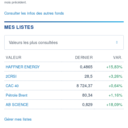
mois précédent.
Consulter les infos des autres fonds
MES LISTES
Valeurs les plus consultées
VALEUR
DERNIER
VAR.
0,4865
+15,83%
HAFFNER ENERGY
28,5
+3,26%
2CRSI
8 724,37
+0,64%
CAC 40
80,34
+1,16%
Pétrole Brent
0,829
+18,09%
AB SCIENCE
Gérer mes listes