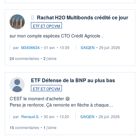
Rachat H2O Multibonds crédité ce jour
ETF ET OPCVM
sur mon compte espèces CTO Crédit Agricole .
par
M3406634
•
01 avr.
•
10:39
SAIQEN
•
29 juil. 2026
24
commentaires
•
2
j'aime
ETF Défense de la BNP au plus bas
ETF ET OPCVM
C'EST le moment d'acheter 😄​
Perso je renforce. Çà remonte en flèche à chaque
suspission d'accord dans.la guerre du moyen-orient.
par
Renaud.S.
•
30 avr.
•
13:20
SAIQEN
•
26 juil. 2026
Investissement long terme tip top pour sa retraite.
LU3 ...
15
commentaires
•
1
j'aime