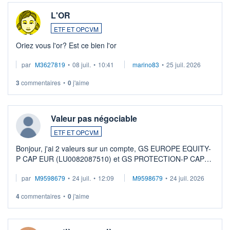
L'OR
ETF ET OPCVM
Oriez vous l'or? Est ce bien l'or
par
M3627819
•
08 juil.
•
10:41
marino83
•
25 juil. 2026
3
commentaires
•
0
j'aime
Valeur pas négociable
ETF ET OPCVM
Bonjour, j'ai 2 valeurs sur un compte, GS EUROPE EQUITY-
P CAP EUR (LU0082087510) et GS PROTECTION-P CAP
EUR (LU0546913194), que je souhaite vendre. Lorsque je
par
M9598679
•
24 juil.
•
12:09
M9598679
•
24 juil. 2026
veux procéder à la vente, on me signale ...
4
commentaires
•
0
j'aime