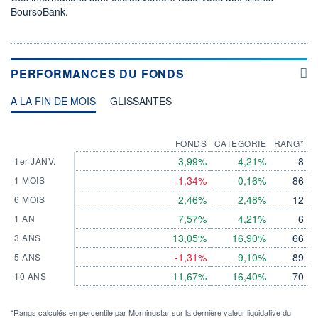
BoursoBank.
PERFORMANCES DU FONDS
A LA FIN DE MOIS
GLISSANTES
FONDS
CATEGORIE
RANG*
3,99%
4,21%
8
1er JANV.
-1,34%
0,16%
86
1 MOIS
2,46%
2,48%
12
6 MOIS
7,57%
4,21%
6
1 AN
13,05%
16,90%
66
3 ANS
-1,31%
9,10%
89
5 ANS
11,67%
16,40%
70
10 ANS
*Rangs calculés en percentile par Morningstar sur la dernière valeur liquidative du