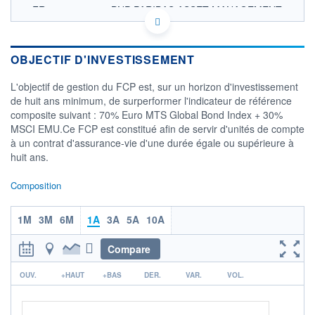
FR0010076638 - BNP PARIBAS ASSET MANAGEMENT
Europe
OPCVM DERNIER COURS CONNU AU 03/08/2026
Consulter le prospectus / DIC
OBJECTIF D'INVESTISSEMENT
52
L'objectif de gestion du FCP est, sur un horizon d'investissement
de huit ans minimum, de surperformer l'indicateur de référence
50
composite suivant : 70% Euro MTS Global Bond Index + 30%
MSCI EMU.Ce FCP est constitué afin de servir d'unités de compte
48
à un contrat d'assurance-vie d'une durée égale ou supérieure à
46
huit ans.
02/12
07/04
Composition
CATÉGORIE MORNINGSTAR
Allocation EUR Prudente
1M
3M
6M
1A
3A
5A
10A
FONDS PARTENAIRES
TARIFS PRIVILÉGIÉS
0%
Compare
ÉLIGIBILITÉ
r
OUV.
+HAUT
+BAS
DER.
VAR.
VOL.
PEA
PEA-PME
BOURSOVIE LUX
BOURSOVIE
CTO BUSINESS
Non éligible Boursobank