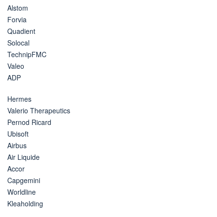
Alstom
Forvia
Quadient
Solocal
TechnipFMC
Valeo
ADP
Hermes
Valerio Therapeutics
Pernod Ricard
Ubisoft
Airbus
Air Liquide
Accor
Capgemini
Worldline
Kleaholding