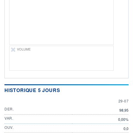
ÉLIGIBILITÉ
Non éligible
Boursobank
+ PORTEFEUILLE
+ LISTE
VOLUME
HISTORIQUE 5 JOURS
29 JULY
29-07
DER.
98,95
VAR.
0,00%
OUV.
0,0