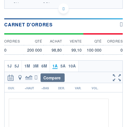
CH1129053802 CGI21
SWISS EBS STOCKS DONNÉES TEMPS DIFFÉRÉ
Politique d'exécution
CARNET D'ORDRES
99,5
99,0
ORDRES
QTÉ
ACHAT
VENTE
QTÉ
ORDRES
98,5
0
200 000
98,80
99,10
100 000
0
98,0
27/11
01/04
1J
5J
1M
3M
6M
1A
5A
10A
OUVERTURE
CLÔTURE VEILLE
0,00
98,95
Compare
+ HAUT
+ BAS
r
0,00
0,00
OUV.
+HAUT
+BAS
DER.
VAR.
VOL.
VOLUME
DERNIER ÉCHANGE
0
29.07.26 / 15:58:02
LIMITE À LA
LIMITE À LA
BAISSE
HAUSSE
86,67
104,89