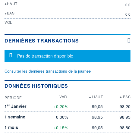
+HAUT
0,0
+BAS
0,0
VOL.
-
DERNIÈRES TRANSACTIONS
Message d'information
Pas de transaction disponible
Consulter les dernières transactions de la journée
DONNÉES HISTORIQUES
VAR.
+ HAUT
+ BAS
PÉRIODE
er
1
Janvier
+0,20%
99,05
98,20
1 semaine
0,00%
98,95
98,95
1 mois
+0,15%
99,05
98,80