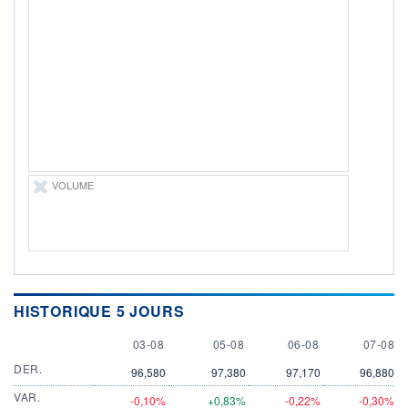
ÉLIGIBILITÉ
Non éligible
Boursobank
+ PORTEFEUILLE
+ LISTE
VOLUME
HISTORIQUE 5 JOURS
3 AUGUST
5 AUGUST
6 AUGUST
7 AUGU
03-08
05-08
06-08
07-08
DER.
96,580
97,380
97,170
96,880
VAR.
-0,10%
+0,83%
-0,22%
-0,30%