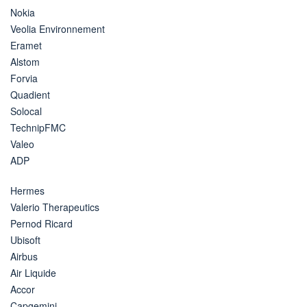
Nokia
Veolia Environnement
Eramet
Alstom
Forvia
Quadient
Solocal
TechnipFMC
Valeo
ADP
Hermes
Valerio Therapeutics
Pernod Ricard
Ubisoft
Airbus
Air Liquide
Accor
Capgemini