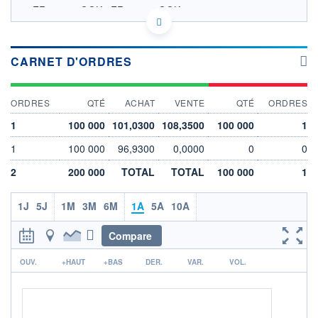
FR001400QOK5 FR001400QOK5
EURONEXT PARIS DONNÉES TEMPS RÉEL
Politique d'exécution
CARNET D'ORDRES
106
105
ORDRES
QTÉ
ACHAT
VENTE
QTÉ
ORDRES
104
1
100 000
101,0300
108,3500
100 000
1
103
1
100 000
96,9300
0,0000
0
0
31/10
03/02
04/08
2
200 000
TOTAL
TOTAL
100 000
1
OUVERTURE
CLÔTURE VEILLE
104,6800
104,5800
1J
5J
1M
3M
6M
1A
5A
10A
+ HAUT
+ BAS
104,6800
104,6800
Compare
VOLUME
DERNIER ÉCHANGE
0
06.08.26 / 09:00:01
r
OUV.
+HAUT
+BAS
DER.
VAR.
VOL.
LIMITE À LA
LIMITE À LA
BAISSE
HAUSSE
100,5000
108,8600