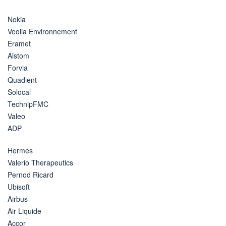
Nokia
Veolia Environnement
Eramet
Alstom
Forvia
Quadient
Solocal
TechnipFMC
Valeo
ADP
Hermes
Valerio Therapeutics
Pernod Ricard
Ubisoft
Airbus
Air Liquide
Accor