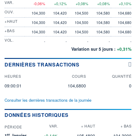
VAR.
-0,06%
+0,12%
+0,08%
+0,08%
+0,10%
OUV.
104,300
104,420
104,500
104,580
104,680
+HAUT
104,300
104,420
104,500
104,580
104,680
+BAS
104,300
104,420
104,500
104,580
104,680
VOL.
-
-
-
-
-
Variation sur 5 jours :
+0,31%
DERNIÈRES TRANSACTIONS
HEURES
COURS
QUANTITÉ
09:00:01
104,6800
0
Consulter les dernières transactions de la journée
DONNÉES HISTORIQUES
VAR.
+ HAUT
+ BAS
PÉRIODE
er
1
Janvier
+0,14%
105,4800
104,3000