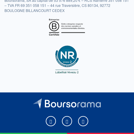
Boursorama, SA au capital de 53 576 889,20 € – RCS Nanterre 351 058 151
– TVA FR 69 351 058 151 – 44 rue Traversière, CS 80134, 92772
BOULOGNE BILLANCOURT CEDEX
Boursorama sur Facebook
Boursorama sur X
Boursorama sur Youtu