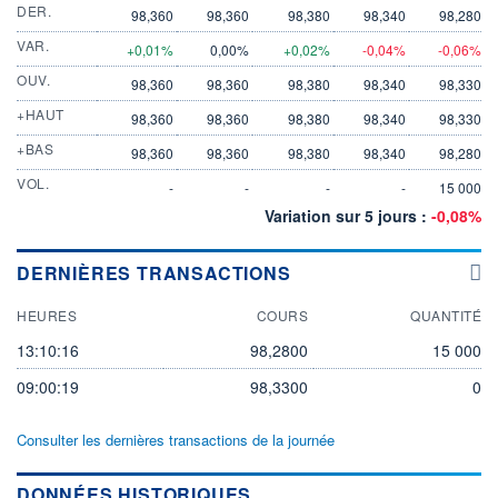
DER.
98,360
98,360
98,380
98,340
98,280
VAR.
+0,01%
0,00%
+0,02%
-0,04%
-0,06%
OUV.
98,360
98,360
98,380
98,340
98,330
+HAUT
98,360
98,360
98,380
98,340
98,330
+BAS
98,360
98,360
98,380
98,340
98,280
VOL.
-
-
-
-
15 000
Variation sur 5 jours :
-0,08%
DERNIÈRES TRANSACTIONS
HEURES
COURS
QUANTITÉ
13:10:16
98,2800
15 000
09:00:19
98,3300
0
Consulter les dernières transactions de la journée
DONNÉES HISTORIQUES