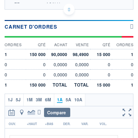
FR0013279643 ACALU
EURONEXT PARIS DONNÉES TEMPS RÉEL
Politique d'exécution
CARNET D'ORDRES
99
ORDRES
QTÉ
ACHAT
VENTE
QTÉ
ORDRES
98
1
150 000
90,0000
98,4900
15 000
1
97
0
0
0,0000
0,0000
0
0
17/12
15/04
0
0
0,0000
0,0000
0
0
OUVERTURE
CLÔTURE VEILLE
98,3300
98,3400
1
150 000
TOTAL
TOTAL
15 000
1
+ HAUT
+ BAS
98,3300
98,2800
1J
5J
1M
3M
6M
1A
5A
10A
VOLUME
DERNIER ÉCHANGE
15 000
07.08.26 / 13:10:16
Compare
r
LIMITE À LA
LIMITE À LA
OUV.
+HAUT
+BAS
DER.
VAR.
VOL.
BAISSE
HAUSSE
96,3200
100,2400