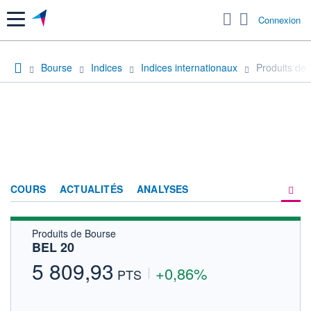
Menu
Connexion
Bourse
Indices
Indices internationaux
Produits de
COURS
ACTUALITÉS
ANALYSES
Produits de Bourse
PRODUITS DE BOURSE
BEL 20
FORUM
5 809,93
+0,86%
PTS
HISTORIQUE