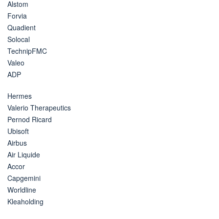
Alstom
Forvia
Quadient
Solocal
TechnipFMC
Valeo
ADP
Hermes
Valerio Therapeutics
Pernod Ricard
Ubisoft
Airbus
Air Liquide
Accor
Capgemini
Worldline
Kleaholding