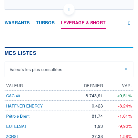
BE0389555039 BEL20
EURONEXT BRUXELLES DONNÉES TEMPS DIFFÉRÉ
Politique d'exécution
WARRANTS
TURBOS
LEVERAGE & SHORT
5 820
5 800
AUTRES LEVIERS
5 780
MES LISTES
5 760
PRODUITS
D'INVESTISSEMENT
5 740
10h48
12h36
Valeurs les plus consultées
OUVERTURE
CLÔTURE VEILLE
5 777,71
5 760,20
VALEUR
DERNIER
VAR.
+ HAUT
+ BAS
8 743,91
+0,51%
CAC 40
5 816,38
5 776,09
0,423
-8,24%
HAFFNER ENERGY
+HAUT 1ER
+BAS 1ER
JANVIER
JANVIER
5 822,68
4 774,82
81,74
-1,61%
Pétrole Brent
VOLUME
DERNIER ÉCHANGE
1,93
-9,90%
EUTELSAT
0
07.08.26 / 14:23:45
27,38
-1,58%
2CRSI