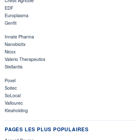
Crédit Agricole
EDF
Europlasma
Genfit
Innate Pharma
Nanobiotix
Nicox
Valerio Therapeutics
Stellantis
Poxel
Soitec
SoLocal
Vallourec
Kleaholding
PAGES LES PLUS POPULAIRES