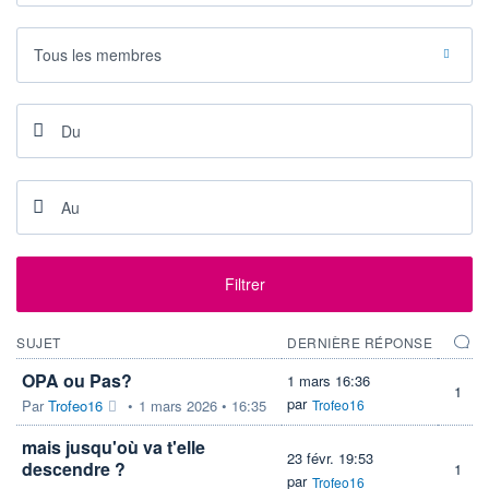
VOLUME
CAPITAL ÉCHANGÉ
0
0,00%
Tous les membres
VALORISATION
CAPI.
BOURSIÈRE
50 395 MUSD
51 939 MUSD
LIMITE À LA
LIMITE À LA
BAISSE
HAUSSE
78,2100
0,0000
RENDEMENT
PER ESTIMÉ
ESTIMÉ 2026
2026
0,96%
10,63
DERNIER
ÉCHANGE
Filtrer
06.08.26 / 20:18:55
ÉLIGIBILITÉ
RISQUE ESG
BOURSOVIE LUX
SUJET
DERNIÈRE RÉPONSE
19,2/100 (faible)
OPA ou Pas?
1 mars 16:36
1
+ PORTEFEUILLE
+ LISTE
par
Par
Trofeo16
•
1 mars 2026 • 16:35
Trofeo16
mais jusqu'où va t'elle
23 févr. 19:53
descendre ?
1
par
Trofeo16