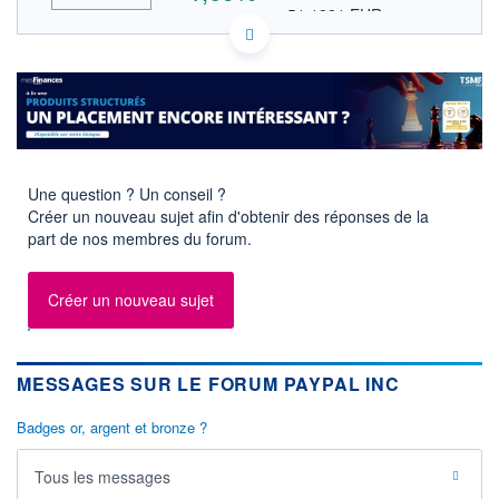
51,1221 EUR
VALEUR INDICATIVE
INDICE DE RÉFÉRENCE
HISTORIQUE
NASDAQ COMPOSITE
US70450Y1038 PYPL
ACTIONNAIRES
DONNÉES TEMPS DIFFÉRÉ
Politique d'exécution
Cotation sur les autres places
60
Une question ? Un conseil ?
Créer un nouveau sujet afin d'obtenir des réponses de la
59
part de nos membres du forum.
58
57
Créer un nouveau sujet
17h06
18h42
INDICE DE RÉFÉRENCE
NASDAQ Composite
MESSAGES SUR LE FORUM PAYPAL INC
OUVERTURE
CLÔTURE VEILLE
Badges or, argent et bronze ?
58,2900
57,9300
+ HAUT
+ BAS
Tous les messages
59,2650
58,1000