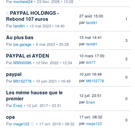
Par
montarel24
•
23 févr. 2026 • 13:28
PAYPAL HOLDINGS -
27 août 15:00
Rebond 107 euros
1
par
farid91
Par
farid91
•
13 mai 2023 • 14:40
Au plus bas
13 mai 14:41
3
par
Par
joe.garage
•
9 mai 2023 • 20:28
farid91
PAYPAL et AYDEN
10 mars 17:00
2
par
Par
M9500395
•
10 févr. 2022 • 12:24
6ril77
paypal
10 juin 16:49
0
par
Par
M6152778
•
10 juin 2021 • 16:49
M6152778
Les même hausse que le
12 juil. 23:51
premier
0
par
Enerj
Par
Enerj
•
12 juil. 2017 • 23:51
opa
17 oct. 08:32
0
par
Par
mege123
•
17 oct. 2015 • 08:32
mege123