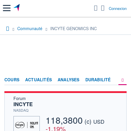
Menu
Connexion
Communauté
INCYTE GENOMICS INC
COURS
ACTUALITÉS
ANALYSES
DURABILITÉ
Forum
CONSENSUS
INCYTE
SOCIÉTÉ
NASDAQ
118,3800
(c)
PRODUITS DE BOURSE
USD
-1,19%
FORUM