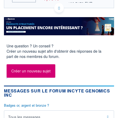
102,7479 EUR
VALEUR INDICATIVE
INDICE DE RÉFÉRENCE
HISTORIQUE
NASDAQ COMPOSITE
US45337C1027 INCY
ACTIONNAIRES
DONNÉES TEMPS DIFFÉRÉ
Politique d'exécution
Cotation sur les autres places
120
Une question ? Un conseil ?
Créer un nouveau sujet afin d'obtenir des réponses de la
118
part de nos membres du forum.
116
114
Créer un nouveau sujet
17h40
19h49
21h58
INDICE DE RÉFÉRENCE
NASDAQ Composite
MESSAGES SUR LE FORUM INCYTE GENOMICS
INC
OUVERTURE
CLÔTURE VEILLE
119,8000
119,8000
Badges or, argent et bronze ?
+ HAUT
+ BAS
120,0000
115,7700
Tous les messages