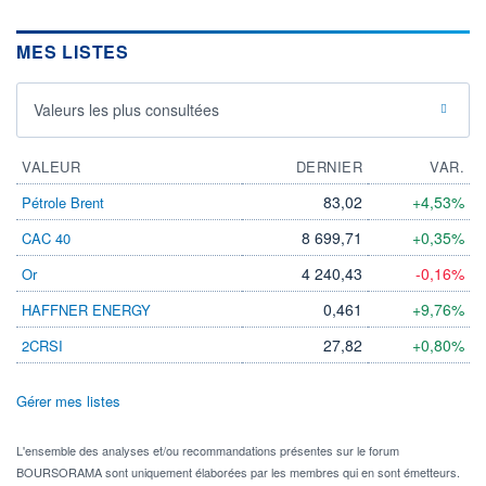
MES LISTES
Valeurs les plus consultées
VALEUR
DERNIER
VAR.
83,02
+4,53%
Pétrole Brent
8 699,71
+0,35%
CAC 40
4 240,43
-0,16%
Or
0,461
+9,76%
HAFFNER ENERGY
27,82
+0,80%
2CRSI
Gérer mes listes
L'ensemble des analyses et/ou recommandations présentes sur le forum
BOURSORAMA sont uniquement élaborées par les membres qui en sont émetteurs.