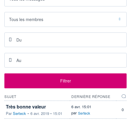
VOLUME
CAPITAL ÉCHANGÉ
0
0,00%
VALORISATION
CAPI.
Tous les membres
BOURSIÈRE
23 995 MUSD
25 856 MUSD
LIMITE À LA
LIMITE À LA
BAISSE
HAUSSE
68,1400
0,0000
RENDEMENT
PER ESTIMÉ
ESTIMÉ 2026
2026
-
30,96
DERNIER
ÉCHANGE
06.08.26 / 22:00:00
Filtrer
ÉLIGIBILITÉ
RISQUE ESG
BOURSOVIE LUX
22,5/100 (moyen)
SUJET
DERNIÈRE RÉPONSE
Très bonne valeur
6 avr. 15:01
+ PORTEFEUILLE
+ LISTE
0
par
Par
Serteck
•
6 avr. 2019 • 15:01
Serteck