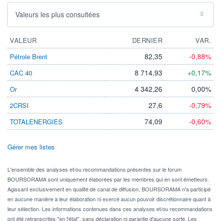
Valeurs les plus consultées
VALEUR
DERNIER
VAR.
82,35
-0,88%
Pétrole Brent
8 714,93
+0,17%
CAC 40
4 342,26
0,00%
Or
27,6
-0,79%
2CRSI
74,09
-0,60%
TOTALENERGIES
Gérer mes listes
L'ensemble des analyses et/ou recommandations présentes sur le forum
BOURSORAMA sont uniquement élaborées par les membres qui en sont émetteurs.
Agissant exclusivement en qualité de canal de diffusion, BOURSORAMA n'a participé
en aucune manière à leur élaboration ni exercé aucun pouvoir discrétionnaire quant à
leur sélection. Les informations contenues dans ces analyses et/ou recommandations
ont été retranscrites "en l'état", sans déclaration ni garantie d'aucune sorte. Les