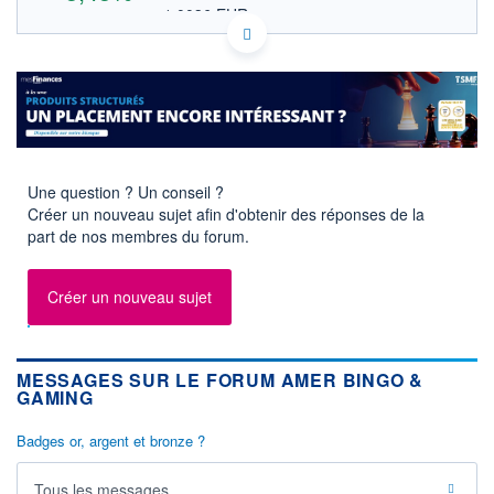
1,0036 EUR
VALEUR INDICATIVE
NASDAQ COMPOSITE
INDICE DE RÉFÉRENCE
US09075F4046 BNGO
DONNÉES TEMPS DIFFÉRÉ
Politique d'exécution
Cotation sur les autres places
1,16
Une question ? Un conseil ?
1,14
Créer un nouveau sujet afin d'obtenir des réponses de la
1,12
part de nos membres du forum.
1,10
1,08
Créer un nouveau sujet
17h46
19h52
INDICE DE RÉFÉRENCE
NASDAQ Composite
MESSAGES SUR LE FORUM AMER BINGO &
GAMING
OUVERTURE
CLÔTURE VEILLE
0,0000
1,1000
Badges or, argent et bronze ?
+ HAUT
+ BAS
1,1600
0,0000
Tous les messages