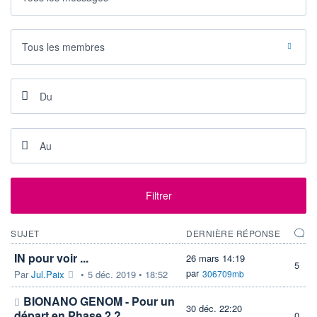
VOLUME
CAPITAL ÉCHANGÉ
0
0,00%
VALORISATION
CAPI.
BOURSIÈRE
13 MUSD
Tous les membres
12 MUSD
LIMITE À LA
LIMITE À LA
BAISSE
HAUSSE
0,0000
0,0000
RENDEMENT
PER ESTIMÉ
ESTIMÉ 2026
2026
-
-
DERNIER
ÉCHANGE
07.08.26 / 22:00:00
Filtrer
ÉLIGIBILITÉ
Non éligible
Boursobank
SUJET
DERNIÈRE RÉPONSE
IN pour voir ...
26 mars 14:19
+ PORTEFEUILLE
+ LISTE
5
par
Par
Jul.Paix
•
5 déc. 2019 • 18:52
306709mb
BIONANO GENOM - Pour un
30 déc. 22:20
départ en Phase 2 ?
0