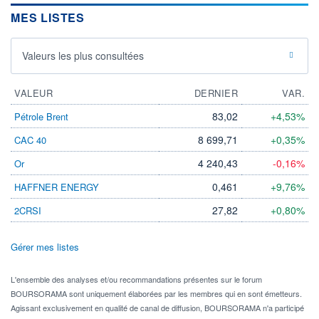
MES LISTES
Valeurs les plus consultées
VALEUR
DERNIER
VAR.
83,02
+4,53%
Pétrole Brent
8 699,71
+0,35%
CAC 40
4 240,43
-0,16%
Or
0,461
+9,76%
HAFFNER ENERGY
27,82
+0,80%
2CRSI
Gérer mes listes
L'ensemble des analyses et/ou recommandations présentes sur le forum
BOURSORAMA sont uniquement élaborées par les membres qui en sont émetteurs.
Agissant exclusivement en qualité de canal de diffusion, BOURSORAMA n'a participé