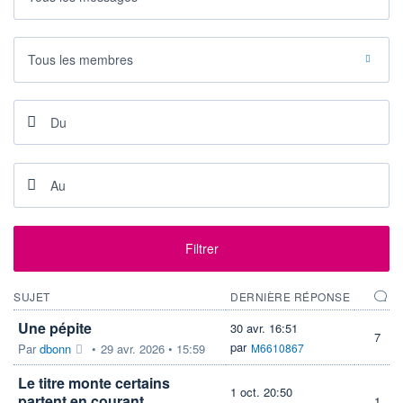
74 189 MUSD
LIMITE À LA
LIMITE À LA
BAISSE
HAUSSE
0,000
0,000
Tous les membres
RENDEMENT
PER ESTIMÉ
ESTIMÉ 2026
2026
-
77,96
DERNIER
ÉCHANGE
06.08.26 / 22:00:00
ÉLIGIBILITÉ
RISQUE ESG
BOURSOVIE LUX
26/100 (moyen)
Filtrer
+ PORTEFEUILLE
+ LISTE
SUJET
DERNIÈRE RÉPONSE
Une pépite
30 avr. 16:51
7
par
Par
dbonn
•
29 avr. 2026 • 15:59
M6610867
Le titre monte certains
1 oct. 20:50
partent en courant
1