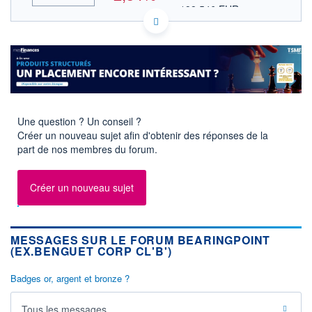
198,546 EUR
VALEUR INDICATIVE
HISTORIQUE
US0937121079 BE
DONNÉES TEMPS DIFFÉRÉ
ACTIONNAIRES
Politique d'exécution
Cotation sur les autres places
250
Une question ? Un conseil ?
240
Créer un nouveau sujet afin d'obtenir des réponses de la
part de nos membres du forum.
230
220
17h40
19h50
Créer un nouveau sujet
OUVERTURE
CLÔTURE VEILLE
222,510
234,225
+ HAUT
+ BAS
MESSAGES SUR LE FORUM BEARINGPOINT
249,450
221,210
(EX.BENGUET CORP CL'B')
VOLUME
CAPITAL ÉCHANGÉ
6 840 648
2,32%
Badges or, argent et bronze ?
VALORISATION
CAPI.
BOURSIÈRE
67 370 MUSD
Tous les messages