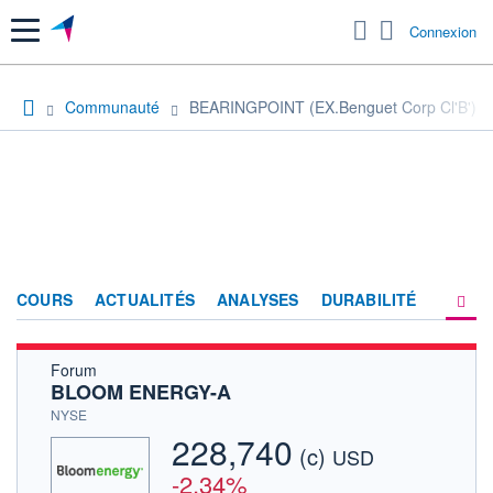
Menu
Connexion
Communauté
BEARINGPOINT (EX.Benguet Corp Cl'B')
COURS
ACTUALITÉS
ANALYSES
DURABILITÉ
Forum
CONSENSUS
BLOOM ENERGY-A
SOCIÉTÉ
NYSE
228,740
(c)
PRODUITS DE BOURSE
USD
-2,34%
FORUM