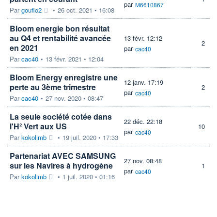
par
M6610867
Par
goufio2
•
26 oct. 2021 • 16:08
Bloom energie bon résultat
au Q4 et rentabilité avancée
13 févr. 12:12
2
en 2021
par
cac40
Par
cac40
•
13 févr. 2021 • 12:04
Bloom Energy enregistre une
12 janv. 17:19
perte au 3ème trimestre
2
par
cac40
Par
cac40
•
27 nov. 2020 • 08:47
La seule société cotée dans
22 déc. 22:18
l'H² Vert aux US
10
par
cac40
Par
kokolimb
•
19 juil. 2020 • 17:33
Partenariat AVEC SAMSUNG
27 nov. 08:48
sur les Navires à hydrogène
1
par
cac40
Par
kokolimb
•
1 juil. 2020 • 01:16