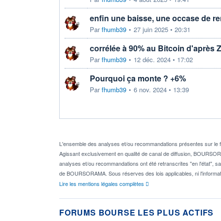
enfin une baisse, une occase de re
Par
fhumb39
•
27 juin 2025 • 20:31
corrélée à 90% au Bitcoin d'après 
Par
fhumb39
•
12 déc. 2024 • 17:02
Pourquoi ça monte ? +6%
Par
fhumb39
•
6 nov. 2024 • 13:39
L'ensemble des analyses et/ou recommandations présentes sur l
Agissant exclusivement en qualité de canal de diffusion, BOURSORAM
analyses et/ou recommandations ont été retranscrites "en l'état", sa
de BOURSORAMA. Sous réserves des lois applicables, ni l'informat
Lire les mentions légales complètes
FORUMS BOURSE LES PLUS ACTIFS