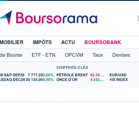
MOBILIER
IMPÔTS
ACTU
BOURSOBANK
 de Bourse
ETF - ETN
OPCVM
Taux
Devises
CHIFFRES-CLÉS
NI S&P SEP26
7 777,25
0,00%
PÉTROLE BRENT
82,35
$US
EUR/USD
ASDAQ DEC26
30 135,00
0,00%
ONCE D'OR
4 342,26
$US
VIX INDEX