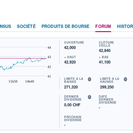
NSUS
SOCIÉTÉ
PRODUITS DE BOURSE
FORUM
HISTOR
OUVERTURE
CLÔTURE
VEILLE
42,000
44
42,840
+ HAUT
+ BAS
43
42,920
41,100
42
41
LIMITE À LA
LIMITE À LA
11h50
14h40
BAISSE
HAUSSE
271,320
299,250
DERNIER
DATE
DIVIDENDE
DERNIER
DIVIDENDE
0,00 CHF
-
PROCHAIN
DIVIDENDE
-