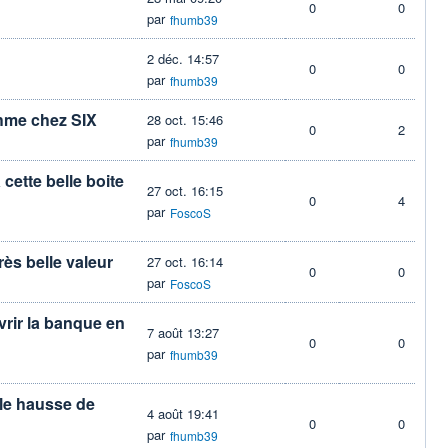
0
0
par
fhumb39
2 déc. 14:57
0
0
par
fhumb39
thme chez SIX
28 oct. 15:46
0
2
par
fhumb39
cette belle boite
27 oct. 16:15
0
4
par
FoscoS
ès belle valeur
27 oct. 16:14
0
0
par
FoscoS
rir la banque en
7 août 13:27
0
0
par
fhumb39
ble hausse de
4 août 19:41
0
0
par
fhumb39