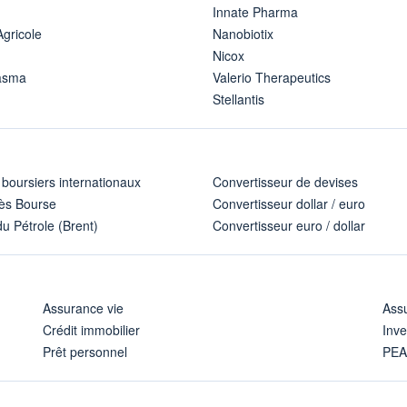
Innate Pharma
Agricole
Nanobiotix
Nicox
asma
Valerio Therapeutics
Stellantis
 boursiers internationaux
Convertisseur de devises
ès Bourse
Convertisseur dollar / euro
u Pétrole (Brent)
Convertisseur euro / dollar
Assurance vie
Assu
Crédit immobilier
Inve
Prêt personnel
PE