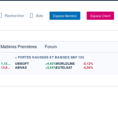
Rechercher
Aide
Espace Membre
Espace Client
Matières Premières
Forum
+ FORTES HAUSSES ET BAISSES SBF 120
1,1559
$US
UBISOFT
+4,43%
WORLDLINE
-5,12%
14,90
$US
ABIVAX
+3,54%
EUTELSAT
-4,58%