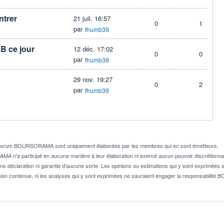
ntrer
21 juil. 16:57
0
1
par
fhumb39
ZB ce jour
12 déc. 17:02
0
0
par
fhumb39
29 nov. 19:27
0
2
par
fhumb39
e forum BOURSORAMA sont uniquement élaborées par les membres qui en sont émetteurs.
A n'a participé en aucune manière à leur élaboration ni exercé aucun pouvoir discrétionnai
ns déclaration ni garantie d'aucune sorte. Les opinions ou estimations qui y sont exprimées so
ion contenue, ni les analyses qui y sont exprimées ne sauraient engager la responsabili