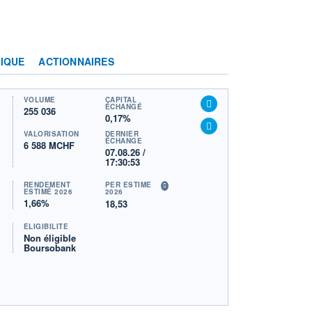
IQUE
ACTIONNAIRES
VOLUME
CAPITAL
ÉCHANGÉ
255 036
0,17%
VALORISATION
DERNIER
ÉCHANGE
6 588 MCHF
07.08.26 /
17:30:53
RENDEMENT
PER ESTIMÉ
ESTIMÉ 2026
2026
1,66%
18,53
ÉLIGIBILITÉ
Non éligible
Boursobank