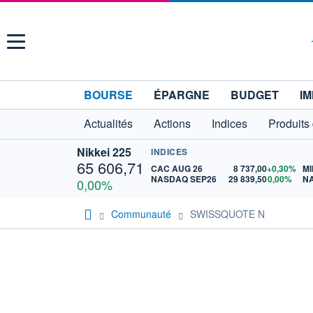
Menu
BOURSE
ÉPARGNE
BUDGET
IM
Actualités
Actions
Indices
Produits
Nikkei 225
INDICES
65 606,71
CAC AUG 26
8 737,00
+0,30%
MI
NASDAQ SEP26
29 839,50
0,00%
N
0,00%
Communauté
SWISSQUOTE N