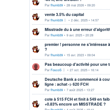
Par
fhumb39
•
28 mai 2026 • 09:20
vente 3.5% du capital
Par
fhumb39
•
2 déc. 2025 • 14:57
Misstrade du à une erreur d'algori
Par
fhumb39
•
9 avr. 2025 • 20:28
premier ! personne ne s'intéresse à 
?
Par
fhumb39
•
15 avr. 2023 • 09:04
Pas beaucoup d'activité pour une tr
Par
FoscoS
•
27 oct. 2025 • 16:14
Deutsche Bank a commencé à couv
ligne : achat -> 620 FCH
Par
fhumb39
•
7 août 2025 • 13:27
cote à 515 FCH et finit à 549 en fai
+0.83% encore un MISSTRADE ?
Par
fhumb39
•
4 août 2025 • 19:41