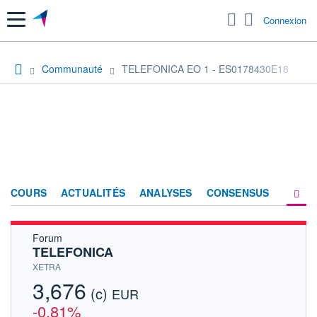
Menu
Connexion
Communauté
TELEFONICA EO 1 - ES0178430E18
COURS
ACTUALITÉS
ANALYSES
CONSENSUS
Forum
SOCIÉTÉ
TELEFONICA
FORUM
XETRA
3,676
(c)
HISTORIQUE
EUR
-0,81%
ACTIONNAIRES