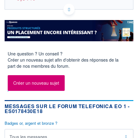
ES0178430E18 TNE5
DONNÉES TEMPS DIFFÉRÉ
Politique d'exécution
Cotation sur les autres places
3,75
3,70
Une question ? Un conseil ?
Créer un nouveau sujet afin d'obtenir des réponses de la
3,65
part de nos membres du forum.
3,60
11h54
14h44
Créer un nouveau sujet
OUVERTURE
CLÔTURE VEILLE
3,691
3,706
+ HAUT
+ BAS
3,691
3,636
MESSAGES SUR LE FORUM TELEFONICA EO 1 -
ES0178430E18
VOLUME
CAPITAL ÉCHANGÉ
8 520
0,00%
Badges or, argent et bronze ?
VALORISATION
DERNIER ÉCHANGE
20 844 MEUR
07.08.26 / 17:35:53
Tous les messages