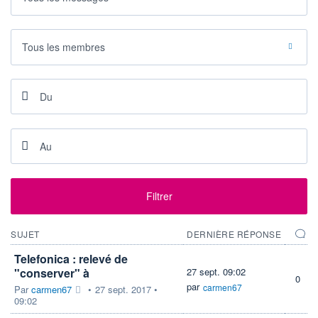
LIMITE À LA
LIMITE À LA
BAISSE
HAUSSE
0,000
0,000
Tous les membres
RENDEMENT
PER ESTIMÉ
ESTIMÉ 2026
2026
-
-
DERNIER
DATE
DIVIDENDE
DERNIER
DIVIDENDE
0,00 EUR
-
PROCHAIN
DIVIDENDE
-
ÉLIGIBILITÉ
Filtrer
Non éligible
Boursobank
SUJET
DERNIÈRE RÉPONSE
+ PORTEFEUILLE
+ LISTE
Telefonica : relevé de
"conserver" à
27 sept. 09:02
0
par
carmen67
Par
carmen67
•
27 sept. 2017 •
09:02