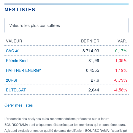
MES LISTES
Valeurs les plus consultées
VALEUR
DERNIER
VAR.
8 714,93
+0,17%
CAC 40
81,96
-1,35%
Pétrole Brent
0,4555
-1,19%
HAFFNER ENERGY
27,6
-0,79%
2CRSI
2,044
-4,58%
EUTELSAT
Gérer mes listes
L'ensemble des analyses et/ou recommandations présentes sur le forum
BOURSORAMA sont uniquement élaborées par les membres qui en sont émetteurs.
Agissant exclusivement en qualité de canal de diffusion, BOURSORAMA n'a participé