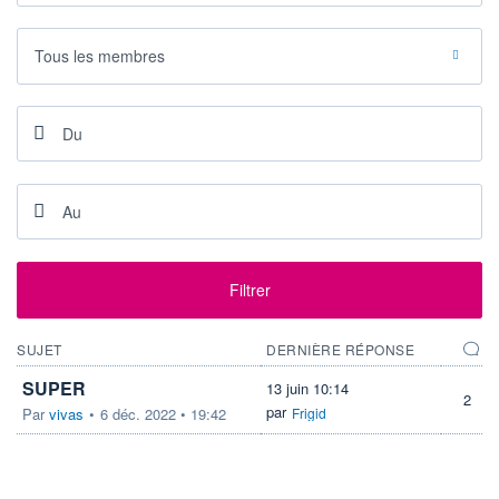
LIMITE À LA
LIMITE À LA
BAISSE
HAUSSE
Tous les membres
0,000
0,000
RENDEMENT
PER ESTIMÉ
ESTIMÉ 2026
2026
-
-
DERNIER
DATE
DIVIDENDE
DERNIER
DIVIDENDE
0,00 GBX
-
PROCHAIN
DIVIDENDE
-
Filtrer
ÉLIGIBILITÉ
RISQUE ESG
BOURSOVIE LUX
23,9/100 (moyen)
CTO BUSINESS
SUJET
DERNIÈRE RÉPONSE
SUPER
13 juin 10:14
2
+ PORTEFEUILLE
+ LISTE
par
Par
vivas
•
6 déc. 2022 • 19:42
Frigid