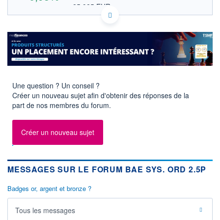
25,925 EUR
VALEUR INDICATIVE
HISTORIQUE
GB0002634946 BA.
DONNÉES TEMPS DIFFÉRÉ
ACTIONNAIRES
Politique d'exécution
Cotation sur les autres places
2 260
2 240
Une question ? Un conseil ?
Créer un nouveau sujet afin d'obtenir des réponses de la
2 220
part de nos membres du forum.
2 200
2 180
11h51
14h42
17h33
Créer un nouveau sujet
OUVERTURE
CLÔTURE VEILLE
2 202,000
2 200,000
+ HAUT
+ BAS
MESSAGES SUR LE FORUM BAE SYS. ORD 2.5P
2 247,000
2 201,000
Badges or, argent et bronze ?
VOLUME
CAPITAL ÉCHANGÉ
4 398 786
0,15%
VALORISATION
DERNIER ÉCHANGE
Tous les messages
6 670 271 MGBX
07.08.26 / 17:57:05