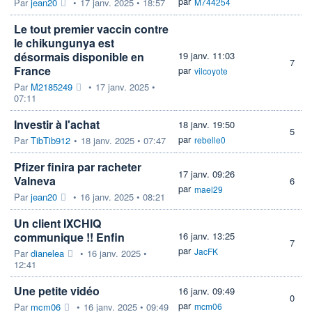
par
Par
jean20
•
17 janv. 2025 • 18:57
M744254
Le tout premier vaccin contre
le chikungunya est
désormais disponible en
19 janv. 11:03
7
France
par
vilcoyote
Par
M2185249
•
17 janv. 2025 •
07:11
Investir à l'achat
18 janv. 19:50
5
par
Par
TibTib912
•
18 janv. 2025 • 07:47
rebelle0
Pfizer finira par racheter
17 janv. 09:26
Valneva
6
par
mael29
Par
jean20
•
16 janv. 2025 • 08:21
Un client IXCHIQ
communique !! Enfin
16 janv. 13:25
7
par
JacFK
Par
dianelea
•
16 janv. 2025 •
12:41
Une petite vidéo
16 janv. 09:49
0
par
Par
mcm06
•
16 janv. 2025 • 09:49
mcm06