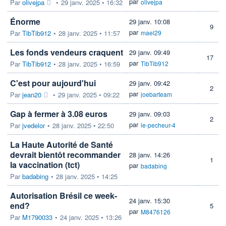
par
Par
olivejpa
•
29 janv. 2025 • 16:32
olivejpa
Énorme
29 janv. 10:08
9
par
Par
TibTib912
•
28 janv. 2025 • 11:57
mael29
Les fonds vendeurs craquent
29 janv. 09:49
17
par
Par
TibTib912
•
28 janv. 2025 • 16:59
TibTib912
C'est pour aujourd'hui
29 janv. 09:42
2
par
Par
jean20
•
29 janv. 2025 • 09:22
joebarteam
Gap à fermer à 3.08 euros
29 janv. 09:03
2
par
Par
jvedelor
•
28 janv. 2025 • 22:50
le-pecheur-4
La Haute Autorité de Santé
devrait bientôt recommander
28 janv. 14:26
1
la vaccination (tct)
par
badabing
Par
badabing
•
28 janv. 2025 • 14:25
Autorisation Brésil ce week-
24 janv. 15:30
end?
5
par
M8476126
Par
M1790033
•
24 janv. 2025 • 13:26