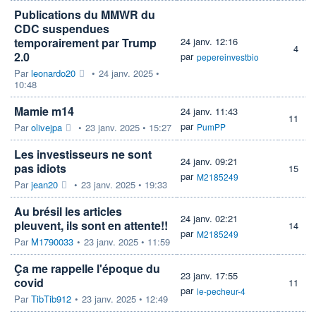
Publications du MMWR du
CDC suspendues
temporairement par Trump
24 janv. 12:16
4
2.0
par
pepereinvestbio
Par
leonardo20
•
24 janv. 2025 •
10:48
Mamie m14
24 janv. 11:43
11
par
Par
olivejpa
•
23 janv. 2025 • 15:27
PumPP
Les investisseurs ne sont
24 janv. 09:21
pas idiots
15
par
M2185249
Par
jean20
•
23 janv. 2025 • 19:33
Au brésil les articles
24 janv. 02:21
pleuvent, ils sont en attente!!
14
par
M2185249
Par
M1790033
•
23 janv. 2025 • 11:59
Ça me rappelle l'époque du
23 janv. 17:55
covid
11
par
le-pecheur-4
Par
TibTib912
•
23 janv. 2025 • 12:49