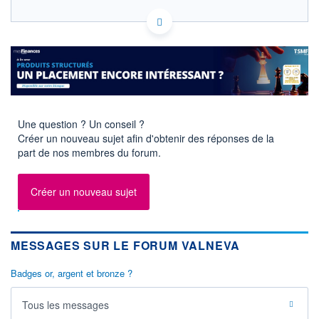
FR0004056851 VLA
HISTORIQUE
EURONEXT PARIS DONNÉES TEMPS RÉEL
Politique d'exécution
ACTIONNAIRES
Cotation sur les autres places
2,35
Une question ? Un conseil ?
2,30
Créer un nouveau sujet afin d'obtenir des réponses de la
part de nos membres du forum.
2,25
09h59
10h58
11h57
Créer un nouveau sujet
SECTEUR
INDICE DE RÉFÉRENCE
Biotechnologie
SBF 120
OUVERTURE
CLÔTURE VEILLE
MESSAGES SUR LE FORUM VALNEVA
2,2870
2,2660
+ HAUT
+ BAS
Badges or, argent et bronze ?
2,3360
2,2830
VOLUME
CAPITAL ÉCHANGÉ
Tous les messages
176 965
0,09%