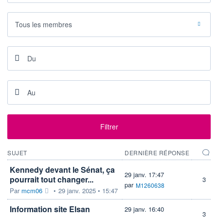
VALORISATION
DERNIER ÉCHANGE
441 MEUR
10.08.26 / 11:59:50
Tous les membres
LIMITE À LA
LIMITE À LA
BAISSE
HAUSSE
2,2080
2,4400
RENDEMENT
PER ESTIMÉ
ESTIMÉ 2026
2026
-
-
DERNIER
DATE
DIVIDENDE
DERNIER
DIVIDENDE
0,00 EUR
-
PROCHAIN
Filtrer
DIVIDENDE
-
ÉLIGIBILITÉ
RISQUE ESG
SUJET
DERNIÈRE RÉPONSE
SRD
PEA
25,6/100 (moyen)
Kennedy devant le Sénat, ça
PEA-PME
29 janv. 17:47
pourrait tout changer...
3
BOURSOVIE LUX
par
M1260638
CTO BUSINESS
22H
Par
mcm06
•
29 janv. 2025 • 15:47
Information site Elsan
29 janv. 16:40
+ ALERTE
+ PORTEFEUILLE
+ LISTE
3