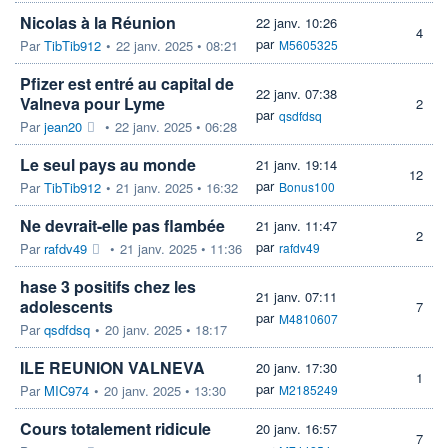
Nicolas à la Réunion
22 janv. 10:26
4
par
Par
TibTib912
•
22 janv. 2025 • 08:21
M5605325
Pfizer est entré au capital de
22 janv. 07:38
Valneva pour Lyme
2
par
qsdfdsq
Par
jean20
•
22 janv. 2025 • 06:28
Le seul pays au monde
21 janv. 19:14
12
par
Par
TibTib912
•
21 janv. 2025 • 16:32
Bonus100
Ne devrait-elle pas flambée
21 janv. 11:47
2
par
Par
rafdv49
•
21 janv. 2025 • 11:36
rafdv49
hase 3 positifs chez les
21 janv. 07:11
adolescents
7
par
M4810607
Par
qsdfdsq
•
20 janv. 2025 • 18:17
ILE REUNION VALNEVA
20 janv. 17:30
1
par
Par
MIC974
•
20 janv. 2025 • 13:30
M2185249
Cours totalement ridicule
20 janv. 16:57
7