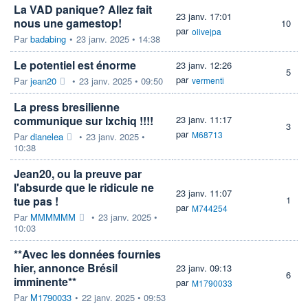
La VAD panique? Allez fait
23 janv. 17:01
nous une gamestop!
10
par
olivejpa
Par
badabing
•
23 janv. 2025 • 14:38
Le potentiel est énorme
23 janv. 12:26
5
par
Par
jean20
•
23 janv. 2025 • 09:50
vermenti
La press bresilienne
communique sur Ixchiq !!!!
23 janv. 11:17
3
par
M68713
Par
dianelea
•
23 janv. 2025 •
10:38
Jean20, ou la preuve par
l'absurde que le ridicule ne
23 janv. 11:07
tue pas !
1
par
M744254
Par
MMMMMM
•
23 janv. 2025 •
10:03
**Avec les données fournies
hier, annonce Brésil
23 janv. 09:13
6
imminente**
par
M1790033
Par
M1790033
•
22 janv. 2025 • 09:53