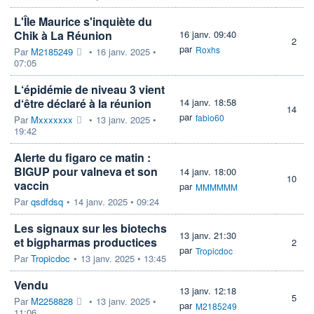
L'Île Maurice s'inquiète du
Chik à La Réunion
16 janv. 09:40
2
par
Roxhs
Par
M2185249
•
16 janv. 2025 •
07:05
L‘épidémie de niveau 3 vient
d‘être déclaré à la réunion
14 janv. 18:58
14
par
fabio60
Par
Mxxxxxxx
•
13 janv. 2025 •
19:42
Alerte du figaro ce matin :
BIGUP pour valneva et son
14 janv. 18:00
10
vaccin
par
MMMMMM
Par
qsdfdsq
•
14 janv. 2025 • 09:24
Les signaux sur les biotechs
13 janv. 21:30
et bigpharmas productices
2
par
Tropicdoc
Par
Tropicdoc
•
13 janv. 2025 • 13:45
Vendu
13 janv. 12:18
5
Par
M2258828
•
13 janv. 2025 •
par
M2185249
11:06