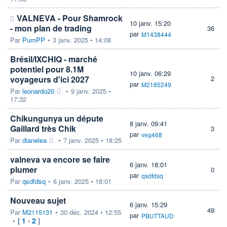
VALNEVA - Pour Shamrock
10 janv. 15:20
- mon plan de trading
36
par
M1438444
Par
PumPP
•
3 janv. 2025 • 14:08
Brésil/IXCHIQ - marché
potentiel pour 8.1M
10 janv. 06:29
voyageurs d'ici 2027
2
par
M2185249
Par
leonardo20
•
9 janv. 2025 •
17:32
Chikungunya un députe
8 janv. 09:41
Gaillard très Chik
3
par
veg468
Par
dianelea
•
7 janv. 2025 • 18:25
valneva va encore se faire
6 janv. 18:01
plumer
0
par
qsdfdsq
Par
qsdfdsq
•
6 janv. 2025 • 18:01
Nouveau sujet
6 janv. 15:29
49
Par
M2115131
•
30 déc. 2024 • 12:55
par
PBUTTAUD
1
2
•
[
-
]