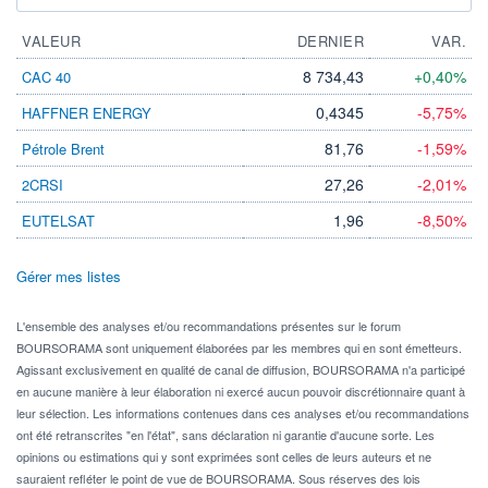
VALEUR
DERNIER
VAR.
8 734,43
+0,40%
CAC 40
0,4345
-5,75%
HAFFNER ENERGY
81,76
-1,59%
Pétrole Brent
27,26
-2,01%
2CRSI
1,96
-8,50%
EUTELSAT
Gérer mes listes
L'ensemble des analyses et/ou recommandations présentes sur le forum
BOURSORAMA sont uniquement élaborées par les membres qui en sont émetteurs.
Agissant exclusivement en qualité de canal de diffusion, BOURSORAMA n'a participé
en aucune manière à leur élaboration ni exercé aucun pouvoir discrétionnaire quant à
leur sélection. Les informations contenues dans ces analyses et/ou recommandations
ont été retranscrites "en l'état", sans déclaration ni garantie d'aucune sorte. Les
opinions ou estimations qui y sont exprimées sont celles de leurs auteurs et ne
sauraient refléter le point de vue de BOURSORAMA. Sous réserves des lois