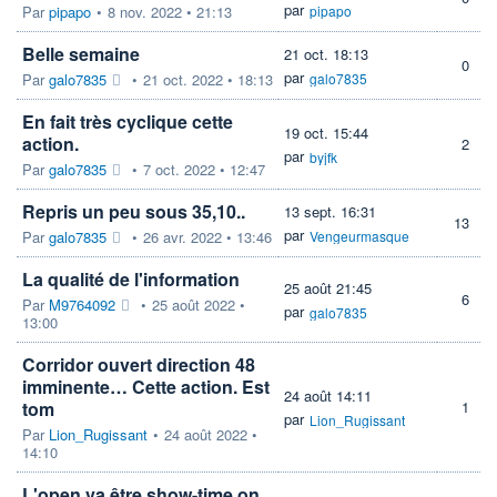
par
Par
pipapo
•
8 nov. 2022 • 21:13
pipapo
Belle semaine
21 oct. 18:13
0
par
Par
galo7835
•
21 oct. 2022 • 18:13
galo7835
En fait très cyclique cette
19 oct. 15:44
action.
2
par
byjfk
Par
galo7835
•
7 oct. 2022 • 12:47
Repris un peu sous 35,10..
13 sept. 16:31
13
par
Par
galo7835
•
26 avr. 2022 • 13:46
Vengeurmasque
La qualité de l'information
25 août 21:45
6
Par
M9764092
•
25 août 2022 •
par
galo7835
13:00
Corridor ouvert direction 48
imminente… Cette action. Est
24 août 14:11
tom
1
par
Lion_Rugissant
Par
Lion_Rugissant
•
24 août 2022 •
14:10
L'open va être show-time on