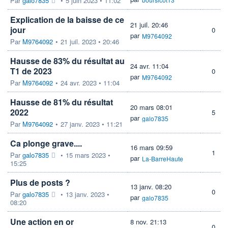
Par
galo7835
•
5 juin 2023 • 11:02
Explication de la baisse de ce
21 juil. 20:46
jour
0
par
M9764092
Par
M9764092
•
21 juil. 2023 • 20:46
Hausse de 83% du résultat au
24 avr. 11:04
T1 de 2023
0
par
M9764092
Par
M9764092
•
24 avr. 2023 • 11:04
Hausse de 81% du résultat
20 mars 08:01
2022
5
par
galo7835
Par
M9764092
•
27 janv. 2023 • 11:21
Ca plonge grave....
16 mars 09:59
1
Par
galo7835
•
15 mars 2023 •
par
La-BarreHaute
15:25
Plus de posts ?
13 janv. 08:20
0
Par
galo7835
•
13 janv. 2023 •
par
galo7835
08:20
Une action en or
8 nov. 21:13
0