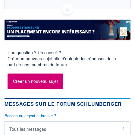
AN8068571086 SLB
EURONEXT PARIS DONNÉES TEMPS RÉEL
Politique d'exécution
Cotation sur les autres places
SECTEUR
Équipements et services
pétroliers
Une question ? Un conseil ?
OUVERTURE
CLÔTURE VEILLE
Créer un nouveau sujet afin d'obtenir des réponses de la
0,000
40,600
part de nos membres du forum.
+ HAUT
+ BAS
0,000
0,000
Créer un nouveau sujet
VOLUME
CAPITAL ÉCHANGÉ
0
0,00%
VALORISATION
DERNIER ÉCHANGE
57 936 MEUR
16.08.24 / 17:29:06
MESSAGES SUR LE FORUM SCHLUMBERGER
LIMITE À LA
LIMITE À LA
BAISSE
HAUSSE
Badges or, argent et bronze ?
36,905
44,660
RENDEMENT
PER ESTIMÉ
Tous les messages
ESTIMÉ 2026
2026