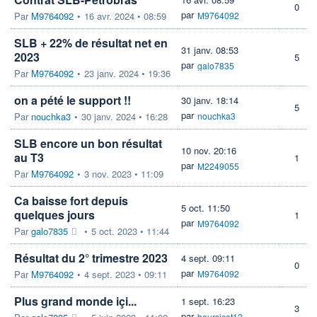
0
par
Par
M9764092
•
16 avr. 2024 • 08:59
M9764092
SLB + 22% de résultat net en
31 janv. 08:53
2023
5
par
galo7835
Par
M9764092
•
23 janv. 2024 • 19:36
on a pété le support !!
30 janv. 18:14
5
par
Par
nouchka3
•
30 janv. 2024 • 16:28
nouchka3
SLB encore un bon résultat
10 nov. 20:16
au T3
1
par
M2249055
Par
M9764092
•
3 nov. 2023 • 11:09
Ca baisse fort depuis
5 oct. 11:50
quelques jours
1
par
M9764092
Par
galo7835
•
5 oct. 2023 • 11:44
Résultat du 2° trimestre 2023
4 sept. 09:11
0
par
Par
M9764092
•
4 sept. 2023 • 09:11
M9764092
Plus grand monde içi...
1 sept. 16:23
3
par
boursicot13