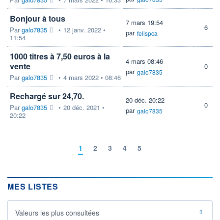
Bonjour à tous
7 mars 19:54
6
Par
galo7835
•
12 janv. 2022 •
par
felispca
11:54
1000 titres à 7,50 euros à la
4 mars 08:46
vente
0
par
galo7835
Par
galo7835
•
4 mars 2022 • 08:46
Rechargé sur 24,70.
20 déc. 20:22
0
Par
galo7835
•
20 déc. 2021 •
par
galo7835
20:22
1
2
3
4
5
MES LISTES
Valeurs les plus consultées