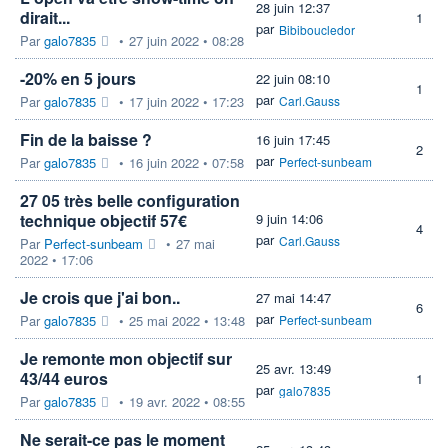
28 juin 12:37
dirait...
1
par
Bibiboucledor
Par
galo7835
•
27 juin 2022 • 08:28
-20% en 5 jours
22 juin 08:10
1
par
Par
galo7835
•
17 juin 2022 • 17:23
Carl.Gauss
Fin de la baisse ?
16 juin 17:45
2
par
Par
galo7835
•
16 juin 2022 • 07:58
Perfect-sunbeam
27 05 très belle configuration
technique objectif 57€
9 juin 14:06
4
par
Carl.Gauss
Par
Perfect-sunbeam
•
27 mai
2022 • 17:06
Je crois que j'ai bon..
27 mai 14:47
6
par
Par
galo7835
•
25 mai 2022 • 13:48
Perfect-sunbeam
Je remonte mon objectif sur
25 avr. 13:49
43/44 euros
1
par
galo7835
Par
galo7835
•
19 avr. 2022 • 08:55
Ne serait-ce pas le moment