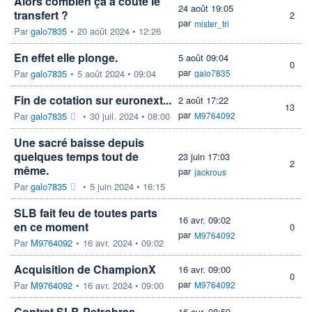
Alors combien çà a coûté le
24 août 19:05
transfert ?
2
par
mister_tri
Par
galo7835
•
20 août 2024 • 12:26
En effet elle plonge.
5 août 09:04
0
par
Par
galo7835
•
5 août 2024 • 09:04
galo7835
Fin de cotation sur euronext...
2 août 17:22
13
par
Par
galo7835
•
30 juil. 2024 • 08:00
M9764092
Une sacré baisse depuis
quelques temps tout de
23 juin 17:03
2
même.
par
jackrous
Par
galo7835
•
5 juin 2024 • 16:15
SLB fait feu de toutes parts
16 avr. 09:02
en ce moment
0
par
M9764092
Par
M9764092
•
16 avr. 2024 • 09:02
Acquisition de ChampionX
16 avr. 09:00
0
par
Par
M9764092
•
16 avr. 2024 • 09:00
M9764092
Contrat SLB-Petrobras
16 avr. 08:59