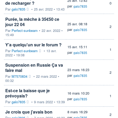
25 avr. 13:43
de recharger ?
0
par
galo7835
Par
galo7835
•
25 avr. 2022 • 13:43
Purée, la mèche à 35€50 ce
jour 22 04
25 avr. 08:18
2
par
galo7835
Par
Perfect-sunbeam
•
22 avr. 2022 •
15:49
Y'a quelqu'un sur le forum ?
15 avr. 15:11
1
Par
Perfect-sunbeam
•
13 avr.
par
galo7835
2022 • 19:08
Suspension en Russie Ça va
faire mal
23 mars 16:23
2
par
galo7835
Par
M7570834
•
22 mars 2022 •
00:32
Est-ce la baisse que je
16 mars 10:20
prévoyais?
1
par
galo7835
Par
galo7835
•
9 mars 2022 • 13:39
Je crois que j'avais bon
8 mars 16:29
2
par
Par
galo7835
•
7 mars 2022 • 16:33
galo7835