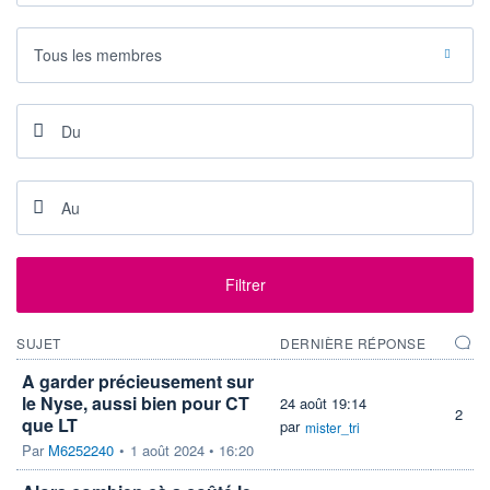
2,93%
9,31
DERNIER
DATE
DIVIDENDE
DERNIER
Tous les membres
DIVIDENDE
0,28 EUR (05/06/24)
05/06/24
PROCHAIN
DIVIDENDE
-
ÉLIGIBILITÉ
SRD
Non éligible
Boursobank
Filtrer
+ ALERTE
+ PORTEFEUILLE
+ LISTE
SUJET
DERNIÈRE RÉPONSE
A garder précieusement sur
le Nyse, aussi bien pour CT
24 août 19:14
2
que LT
par
mister_tri
Par
M6252240
•
1 août 2024 • 16:20