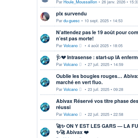
Par
Houle_Moussaillon
•
26 janv. 2026 • 15:3
plx survendu
Par
du-guesc
•
10 sept. 2025 • 14:53
N’attendez pas le 19 août pour co
n’est pas morte!
Par
Volcano
•
4 août 2025 • 18:05
🩺💔 Intrasense : start-up IA enfer
Par
Volcano
•
27 juil. 2025 • 14:59
Oublie les bougies rouges… Abivax
marché en vert fluo.
Par
Volcano
•
23 juil. 2025 • 09:28
Abivax Réservé vos titre phase de
réussi
Par
Volcano
•
22 juil. 2025 • 22:58
🚀✨ ON Y EST LES GARS — LA F
✨🚀 Abivax ❤️