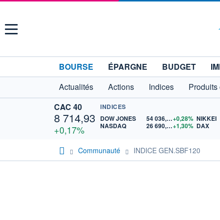
Menu
BOURSE
ÉPARGNE
BUDGET
IM
Actualités
Actions
Indices
Produits
CAC 40
INDICES
8 714,93
DOW JONES
54 036,93
+0,28%
NIKKEI
NASDAQ
26 690,62
+1,30%
DAX
+0,17%
Communauté
INDICE GEN.SBF120