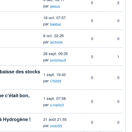
0
2
par
gesus
18 oct. 07:57
0
0
par
bakbal
6 oct. 22:26
0
0
par
archilok
28 sept. 09:35
0
1
par
pmichau9
n baisse des stocks
1 sept. 19:43
0
0
par
l75009
e c'était bon,
1 sept. 07:58
0
0
par
s.mario3
à Hydrogène !
21 août 21:55
0
0
par
rolex55