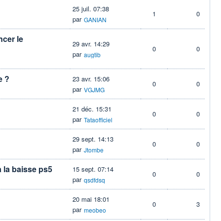
25 juil. 07:38
1
0
par
GANIAN
ncer le
29 avr. 14:29
0
0
par
augtib
e ?
23 avr. 15:06
0
0
par
VGJMG
21 déc. 15:31
0
0
par
Tataofficiel
29 sept. 14:13
0
0
par
Jtombe
 la baisse ps5
15 sept. 07:14
0
0
par
qsdfdsq
20 mai 18:01
0
3
par
meobeo