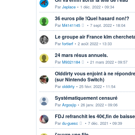
Par
Jeplace
•
1 déc. 2022 • 09:34
36 euros pile !Quel hasard non!?
Par
M4141145
•
7 sept. 2022 • 18:04
Le groupe air France klm cherchetai
Par
fortierf
•
2 août 2022 • 13:33
24 mars résus annuels.
Par
M9321184
•
21 mars 2022 • 09:57
Olddirty vous enjoint à ne répondr
(sur Nintendo Switch)
Par
olddirty
•
25 févr. 2022 • 11:54
Systématiquement censuré
Par
Argosjip
•
26 janv. 2022 • 09:06
FDJ refranchit les 40€,fin de baiss
Par
du-guesc
•
7 déc. 2021 • 09:39
j'ouvre une file