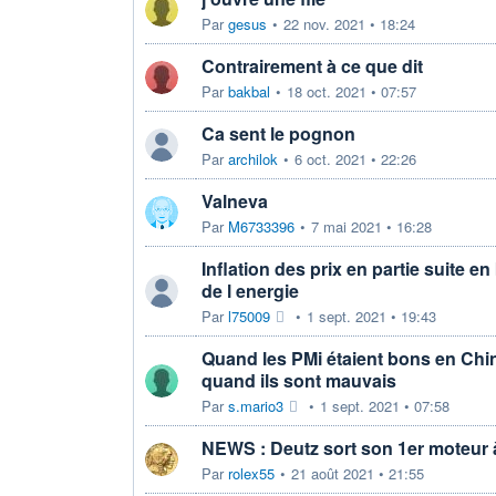
Par
gesus
•
22 nov. 2021 • 18:24
Contrairement à ce que dit
Par
bakbal
•
18 oct. 2021 • 07:57
Ca sent le pognon
Par
archilok
•
6 oct. 2021 • 22:26
Valneva
Par
M6733396
•
7 mai 2021 • 16:28
Inflation des prix en partie suite e
de l energie
Par
l75009
•
1 sept. 2021 • 19:43
Quand les PMi étaient bons en Chin
quand ils sont mauvais
Par
s.mario3
•
1 sept. 2021 • 07:58
NEWS : Deutz sort son 1er moteur 
Par
rolex55
•
21 août 2021 • 21:55