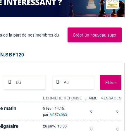
es de la part de nos membres du
Créer un nouveau sujet
N.SBF120
Filtrer
DERNIÈRE RÉPONSE
J 'AIME
MESSAGES
ce matin
5 févr. 14:15
0
0
par
M3574083
ligataire
26 janv. 15:33
0
0