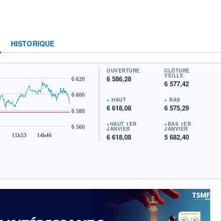
M
HISTORIQUE
OUVERTURE
CLÔTURE
VEILLE
6 586,28
6 620
6 577,42
6 600
+ HAUT
+ BAS
6 618,08
6 575,29
6 580
+HAUT 1ER
+BAS 1ER
6 560
JANVIER
JANVIER
11h53
14h46
6 618,08
5 682,40