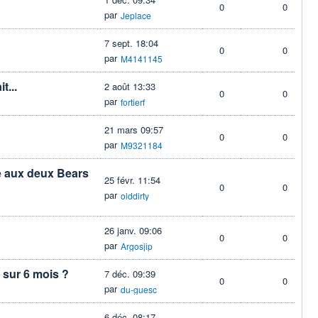
0
0
par
Jeplace
7 sept. 18:04
0
0
par
M4141145
t...
2 août 13:33
0
0
par
fortierf
21 mars 09:57
0
0
par
M9321184
e aux deux Bears
25 févr. 11:54
0
0
par
olddirty
26 janv. 09:06
0
0
par
Argosjip
e sur 6 mois ?
7 déc. 09:39
0
0
par
du-guesc
6 déc. 08:17