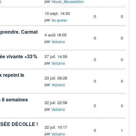
par
3
Houle_Moussaillon
10 sept. 14:53
0
0
par
du-guesc
mprendre. Carmat
4 août 18:05
0
0
par
Volcano
mée vivante +33 %
27 juil. 14:59
0
0
par
Volcano
 repeint le
23 juil. 09:28
0
0
par
Volcano
s 8 semaines
22 juil. 22:58
0
0
par
Volcano
USÉE DÉCOLLE !
22 juil. 10:17
0
1
par
Volcano