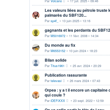
Par
Volcano
•
17 juil. 2025 • 09:46
Les valeurs liées au pétrole truste 
palmarès du SBF120...
Par
sp4f_
•
13 juin 2025 • 13:16
gagnants et les perdants du SBF1
Par
M5016972
•
11 févr. 2008 • 14:34
Du monde au fix
Par
M6553152
•
10 juin 2024 • 18:23
Bilan solide
Par
Titus1961
•
25 avr. 2024 • 20:29
Publication rassurante
Par
televasi
•
26 mars 2024 • 07:43
Orpea : y a t il encore un capitaine
qui coule ?
Par
iDEFiXXX
•
23 sept. 2022 • 12:59
On va enfin sortir la tête de l eau