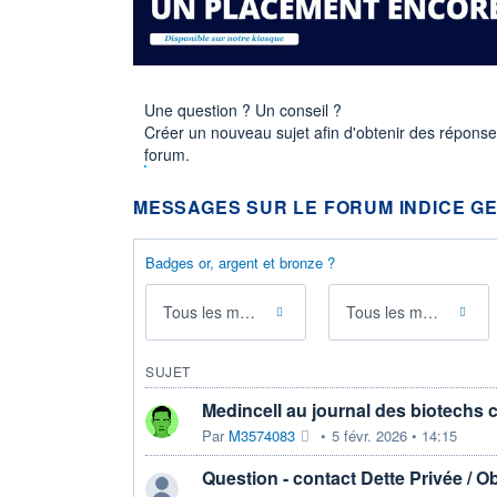
Une question ? Un conseil ?
Créer un nouveau sujet afin d'obtenir des répons
forum.
MESSAGES SUR LE FORUM INDICE GE
Badges or, argent et bronze ?
Tous les messages
Tous les membres
SUJET
Medincell au journal des biotechs 
Par
M3574083
•
5 févr. 2026 • 14:15
Question - contact Dette Privée / Ob