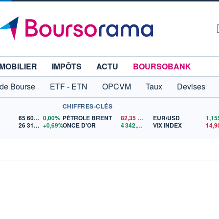
MOBILIER
IMPÔTS
ACTU
BOURSOBANK
 de Bourse
ETF - ETN
OPCVM
Taux
Devises
CHIFFRES-CLÉS
65 606,71
0,00%
PÉTROLE BRENT
82,35
$US
EUR/USD
26 319,45
+0,69%
ONCE D'OR
4 342,26
$US
VIX INDEX
14,9