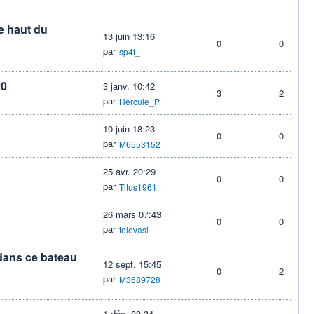
le haut du
13 juin 13:16
0
0
par
sp4f_
20
3 janv. 10:42
3
2
par
Hercule_P
10 juin 18:23
0
0
par
M6553152
25 avr. 20:29
0
0
par
Titus1961
26 mars 07:43
0
0
par
televasi
 dans ce bateau
12 sept. 15:45
0
2
par
M3689728
1 déc. 09:34