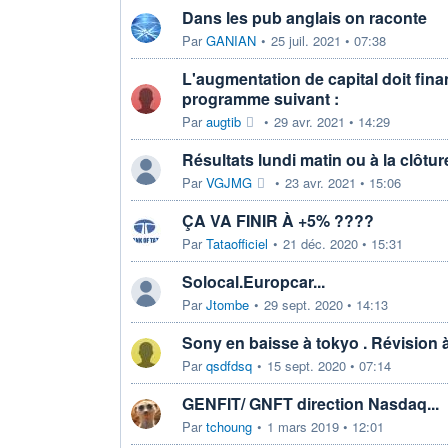
Dans les pub anglais on raconte
Par
GANIAN
•
25 juil. 2021 • 07:38
L'augmentation de capital doit fina
programme suivant :
Par
augtib
•
29 avr. 2021 • 14:29
Résultats lundi matin ou à la clôtur
Par
VGJMG
•
23 avr. 2021 • 15:06
ÇA VA FINIR À +5% ????
Par
Tataofficiel
•
21 déc. 2020 • 15:31
Solocal.Europcar...
Par
Jtombe
•
29 sept. 2020 • 14:13
Sony en baisse à tokyo . Révision à
Par
qsdfdsq
•
15 sept. 2020 • 07:14
GENFIT/ GNFT direction Nasdaq...
Par
tchoung
•
1 mars 2019 • 12:01