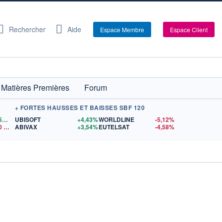
Rechercher
Aide
Espace Membre
Espace Client
Matières Premières
Forum
+ FORTES HAUSSES ET BAISSES SBF 120
1,1559
$US
UBISOFT
+4,43%
WORLDLINE
-5,12%
0
$US
ABIVAX
+3,54%
EUTELSAT
-4,58%