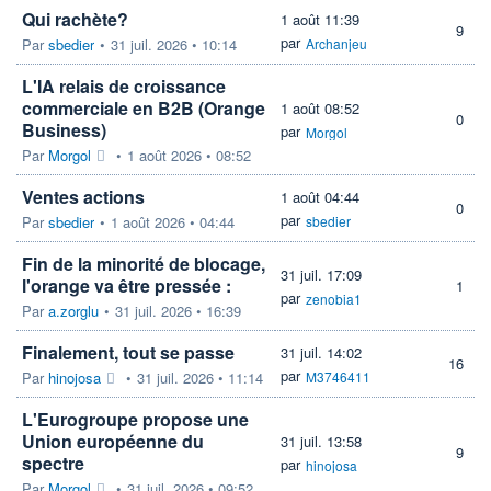
Qui rachète?
1 août 11:39
9
par
Par
sbedier
•
31 juil. 2026 • 10:14
Archanjeu
L'IA relais de croissance
commerciale en B2B (Orange
1 août 08:52
0
Business)
par
Morgol
Par
Morgol
•
1 août 2026 • 08:52
Ventes actions
1 août 04:44
0
par
Par
sbedier
•
1 août 2026 • 04:44
sbedier
Fin de la minorité de blocage,
31 juil. 17:09
l'orange va être pressée :
1
par
zenobia1
Par
a.zorglu
•
31 juil. 2026 • 16:39
Finalement, tout se passe
31 juil. 14:02
16
par
Par
hinojosa
•
31 juil. 2026 • 11:14
M3746411
L'Eurogroupe propose une
Union européenne du
31 juil. 13:58
9
spectre
par
hinojosa
Par
Morgol
•
31 juil. 2026 • 09:52