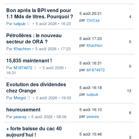
Bon aprés la BPI vend pour
5 août 20:21
1.1 Mds de titres. Pourquoi ?
4
par
ChrCsa
Par
ludpub
•
5 août 2026 • 16:23
Pétrolières : le nouveau
5 août 17:23
secteur de ORA ?
0
par
Khachton
Par
Khachton
•
5 août 2026 • 17:23
15,835 maintenant !
5 août 16:31
0
Par
M1874972
•
5 août 2026 •
par
M1874972
16:31
Evolution des dividendes
5 août 16:18
chez Orange
13
par
ludpub
Par
Morgol
•
3 août 2026 • 19:03
heureusement
5 août 16:10
6
par
Par
peavey
•
5 août 2026 • 08:06
peavey
+ forte baisse du cac 40
aujourd’hui !
5 août 15:46
3