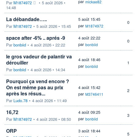
par
mickae82
Par
M1874972
•
5 août 2026 •
14:48
La débandade…..
5 août 15:45
0
par
Par
M1874972
•
5 août 2026 • 15:45
M1874972
space after -6% .. aprés -9
4 août 22:22
0
par
Par
bonbiid
•
4 août 2026 • 22:22
bonbiid
le gros vadeur de palantir va
4 août 18:46
dérouiller
1
par
bonbiid
Par
bonbiid
•
4 août 2026 • 14:34
Pourquoi ça vend encore ?
On est même pas au prix
4 août 15:42
2
après les résus...
par
M3746411
Par
Ludo.78
•
4 août 2026 • 11:49
16,72
4 août 09:25
3
par
Par
M1874972
•
4 août 2026 • 08:50
bonbiid
ORP
3 août 18:44
5