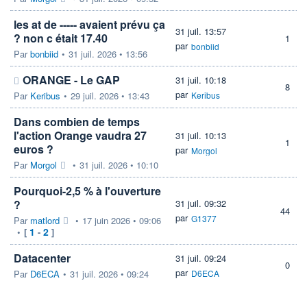
les at de ----- avaient prévu ça
31 juil. 13:57
? non c était 17.40
1
par
bonbiid
Par
bonbiid
•
31 juil. 2026 • 13:56
ORANGE - Le GAP
31 juil. 10:18
8
par
Par
Keribus
•
29 juil. 2026 • 13:43
Keribus
Dans combien de temps
l'action Orange vaudra 27
31 juil. 10:13
1
euros ?
par
Morgol
Par
Morgol
•
31 juil. 2026 • 10:10
Pourquoi-2,5 % à l'ouverture
?
31 juil. 09:32
44
par
G1377
Par
matlord
•
17 juin 2026 • 09:06
1
2
•
[
-
]
Datacenter
31 juil. 09:24
0
par
Par
D6ECA
•
31 juil. 2026 • 09:24
D6ECA