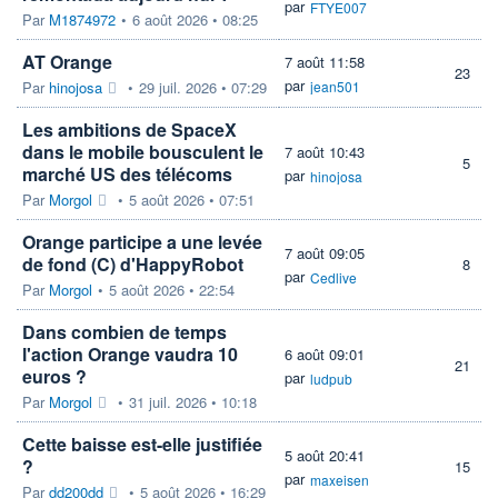
par
FTYE007
Par
M1874972
•
6 août 2026 • 08:25
AT Orange
7 août 11:58
23
par
Par
hinojosa
•
29 juil. 2026 • 07:29
jean501
Les ambitions de SpaceX
dans le mobile bousculent le
7 août 10:43
5
marché US des télécoms
par
hinojosa
Par
Morgol
•
5 août 2026 • 07:51
Orange participe a une levée
7 août 09:05
de fond (C) d'HappyRobot
8
par
Cedlive
Par
Morgol
•
5 août 2026 • 22:54
Dans combien de temps
l'action Orange vaudra 10
6 août 09:01
21
euros ?
par
ludpub
Par
Morgol
•
31 juil. 2026 • 10:18
Cette baisse est-elle justifiée
5 août 20:41
?
15
par
maxeisen
Par
dd200dd
•
5 août 2026 • 16:29