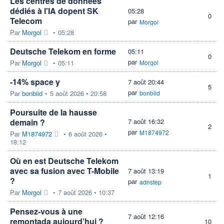
Les centres de données
dédiés à l'IA dopent SK
05:28
0
Telecom
par
Morgol
Par
Morgol
•
05:28
Deutsche Telekom en forme
05:11
0
par
Par
Morgol
•
05:11
Morgol
-14% space y
7 août 20:44
5
par
Par
bonbiid
•
5 août 2026 • 20:58
bonbiid
Poursuite de la hausse
demain ?
7 août 16:32
2
par
M1874972
Par
M1874972
•
6 août 2026 •
18:12
Où en est Deutsche Telekom
avec sa fusion avec T-Mobile
7 août 13:19
1
?
par
adnstep
Par
Morgol
•
7 août 2026 • 10:37
Pensez-vous à une
7 août 12:16
remontada aujourd’hui ?
10