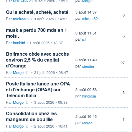
par
Par
M1874972
•
3 août 2026 • 13:32
Morgol
Qui a acheté, acheté, acheté
3 août 14:37
0
par
Par
mickae82
•
3 août 2026 • 14:37
mickae82
musk a perdu 700 mds en 1
3 août 11:51
mois .
6
par
s.ii
Par
bonbiid
•
1 août 2026 • 13:37
Bpifrance cède avec succès
environ 2,5 % du capital
3 août 11:49
27
d'Orange
par
sbedier
Par
Morgol
•
31 juil. 2026 • 08:47
Poste Italiane lance une OPA
et d'échange (OPAS) sur
3 août 09:58
3
Telecom Italia
par
hinojosa
Par
Morgol
•
3 août 2026 • 09:38
Consolidation chez les
2 août 16:45
mangeurs de bouillie
1
par
Morgol
Par
Morgol
•
2 août 2026 • 16:41