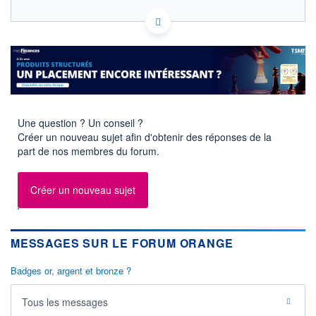
FR0000133308 ORA
HISTORIQUE
EURONEXT PARIS DONNÉES TEMPS RÉEL
Politique d'exécution
ACTIONNAIRES
Cotation sur les autres places
16,6
16,4
Une question ? Un conseil ?
16,2
Créer un nouveau sujet afin d'obtenir des réponses de la
part de nos membres du forum.
16,0
11h51
14h42
17h33
Créer un nouveau sujet
SECTEUR
INDICE DE RÉFÉRENCE
Télécommunications
CAC 40
filaires
MESSAGES SUR LE FORUM ORANGE
OUVERTURE
CLÔTURE VEILLE
16,375
16,320
Badges or, argent et bronze ?
+ HAUT
+ BAS
16,470
16,145
Tous les messages
VOLUME
CAPITAL ÉCHANGÉ