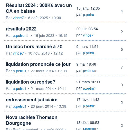
Résultat 2024 : 300K€ avec un
15 janv. 12:35
CA en baisse
4
par
p.petru
Par
vince7
•
6 août 2025 • 10:30
résultats 2022
20 juin 08:54
2
par
Par
p.petru
•
16 juin 2023 • 16:15
vince7
Un bloc hors marché à 7€
9 mars 11:54
5
par
Par
vince7
•
10 nov. 2018 • 12:12
p.petru
liquidation prononcée ce jour
9 mai 18:46
7
par
Par
p.petru1
•
27 mars 2014 • 12:08
pvsimus
liquidation ou reprise?
21 mars 10:11
0
par
Par
p.petru1
•
21 mars 2014 • 10:11
p.petru1
redressement judiciaire
17 févr. 11:43
2
par
Par
p.petru1
•
20 janv. 2014 • 13:38
p.petru1
Nova rachète Thomson
Bourgogne
18 déc. 08:53
2
par
Marie007
Par
Profil supprimé
•
4 août 2008 •