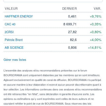
VALEUR
DERNIER
VAR.
0,461
+9,76%
HAFFNER ENERGY
8 699,71
+0,35%
CAC 40
27,82
+0,80%
2CRSI
82,6
+4,00%
Pétrole Brent
0,806
+14,81%
AB SCIENCE
Gérer mes listes
L'ensemble des analyses et/ou recommandations présentes sur le forum
BOURSORAMA sont uniquement élaborées par les membres qui en sont émetteurs.
Agissant exclusivement en qualité de canal de diffusion, BOURSORAMA n'a participé
en aucune manière à leur élaboration ni exercé aucun pouvoir discrétionnaire quant à
leur sélection. Les informations contenues dans ces analyses et/ou recommandations
ont été retranscrites "en l'état", sans déclaration ni garantie d'aucune sorte. Les
opinions ou estimations qui y sont exprimées sont celles de leurs auteurs et ne
sauraient refléter le point de vue de BOURSORAMA. Sous réserves des lois