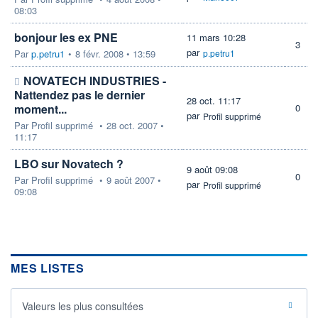
08:03
bonjour les ex PNE
11 mars 10:28
3
par
Par
p.petru1
•
8 févr. 2008 • 13:59
p.petru1
NOVATECH INDUSTRIES -
Nattendez pas le dernier
28 oct. 11:17
moment...
0
par
Profil supprimé
Par
Profil supprimé
•
28 oct. 2007 •
11:17
LBO sur Novatech ?
9 août 09:08
0
Par
Profil supprimé
•
9 août 2007 •
par
Profil supprimé
09:08
MES LISTES
Valeurs les plus consultées