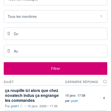
-
-
DERNIER
DATE
DIVIDENDE
DERNIER
DIVIDENDE
0,00 EUR
Tous les membres
-
PROCHAIN
DIVIDENDE
-
ÉLIGIBILITÉ
RISQUE ESG
PEA
PEA-PME
-
CTO BUSINESS
+ ALERTE
+ PORTEFEUILLE
+ LISTE
Filtrer
SUJET
DERNIÈRE RÉPONSE
ça roupille ici alors que chez
novatech indus ça engrange
15 janv. 17:58
4
les commandes
par
prott1
Par
prott1
•
15 janv. 2026 • 17:36