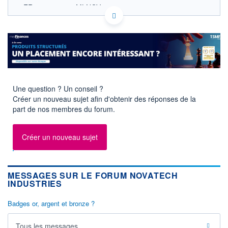
FR0000185464 MLNOV
ACTIONNAIRES
EURONEXT PARIS DONNÉES TEMPS RÉEL
Politique d'exécution
Cotation sur les autres places
SECTEUR
Équipements
électroniques
Une question ? Un conseil ?
OUVERTURE
CLÔTURE VEILLE
Créer un nouveau sujet afin d'obtenir des réponses de la
0,0000
15,0000
part de nos membres du forum.
+ HAUT
+ BAS
0,0000
0,0000
Créer un nouveau sujet
VOLUME
CAPITAL ÉCHANGÉ
0
0,00%
VALORISATION
DERNIER ÉCHANGE
15 MEUR
20.07.26 / 11:30:24
MESSAGES SUR LE FORUM NOVATECH
INDUSTRIES
LIMITE À LA
LIMITE À LA
BAISSE
HAUSSE
13,3000
16,1000
Badges or, argent et bronze ?
RENDEMENT
PER ESTIMÉ
ESTIMÉ 2026
2026
Tous les messages