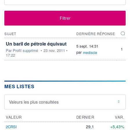
Filtrer
SUJET
DERNIÈRE RÉPONSE
Un baril de pétrole équivaut
5 sept. 14:31
1
Par
Profil supprimé
•
23 nov. 2011 •
par
mediscie
17:22
MES LISTES
Valeurs les plus consultées
VALEUR
DERNIER
VAR.
29,1
+5,43%
2CRSI