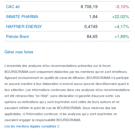
8 706,19
-0,10%
CAC 40
1,84
+22,02%
INNATE PHARMA
0,4745
+4,17%
HAFFNER ENERGY
84,65
+1,89%
Pétrole Brent
Gérer mes listes
L'ensemble des analyses et/ou recommandations présentes sur le forum
BOURSORAMA sont uniquement élaborées par les membres qui en sont émetteurs.
Agissant exclusivement en qualité de canal de diffusion, BOURSORAMA n'a participé
en aucune manière à leur élaboration ni exercé aucun pouvoir discrétionnaire quant à
leur sélection. Les informations contenues dans ces analyses et/ou recommandations
ont été retranscrites "en l'état", sans déclaration ni garantie d'aucune sorte. Les
opinions ou estimations qui y sont exprimées sont celles de leurs auteurs et ne
sauraient refléter le point de vue de BOURSORAMA. Sous réserves des lois
applicables, ni l'information contenue, ni les analyses qui y sont exprimées ne
sauraient engager la responsabilité BOURSORAMA.
Lire les mentions légales complètes