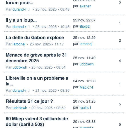
forum pour...
2
par
akarien
Par
durand-r
•
25 nov. 2025 • 08:48
il y a un loup...
25 nov. 22:07
1
par
Par
durand-r
•
25 nov. 2025 • 19:45
Bibi52
La dette du Gabon explose
25 nov. 12:29
2
par
Par
larochej
•
25 nov. 2025 • 11:17
larochej
Menace de grève après le 31
25 nov. 11:40
décembre 2025
4
par
udcbkwh
Par
udcbkwh
•
25 nov. 2025 • 08:54
Libreville on a un probleme a
24 nov. 16:08
la...
1
par
Magic74
Par
durand-r
•
21 nov. 2025 • 08:36
Résultats S1 ce jour ?
20 nov. 21:25
5
par
Par
udcbkwh
•
20 nov. 2025 • 08:52
rguillo1
60 Mbep valent 3 milliards de
20 nov. 08:38
dollar (baril à 50$)
5
par
durand-r