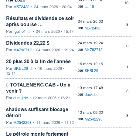
10
par
Par
M572438
•
24 mars 2026 • 20:04
ca-18
Résultats et dividende ce soir
24 mars 20:03
après bourse …
8
par
M572438
Par
rguillo1
•
24 mars 2026 • 15:17
Dividendes 22,22 $
24 mars 19:24
0
par
Par
M4792712
•
24 mars 2026 • 19:24
M4792712
20 plus 30 à la fin de l'année
16 mars 12:16
1
Par
SKBL29
•
16 mars 2026 •
par
SKBL29
12:11
TOTALENERG GAB - Up à
13 mars 17:48
venir ?
3
par
duckjibe
Par
duckjibe
•
12 mars 2026 • 16:21
shadows suffisant blocage
12 mars 09:22
détroit
3
par
M2542298
Par
M2542298
•
11 mars 2026 • 11:12
Le pétrole monte fortement