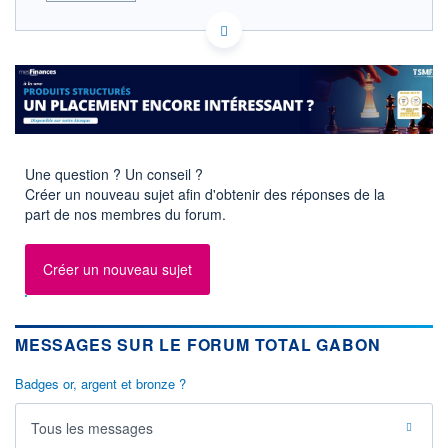
GA0000121459 EC
ACTIONNAIRES
EURONEXT PARIS DONNÉES TEMPS RÉEL
Politique d'exécution
Cotation sur les autres places
216
215
Une question ? Un conseil ?
214
Créer un nouveau sujet afin d'obtenir des réponses de la
213
part de nos membres du forum.
212
11h51
14h42
17h33
Créer un nouveau sujet
SECTEUR
INDICE DE RÉFÉRENCE
Sociétés pétrolières et
CAC Mid & Small
gazières intégrées
MESSAGES SUR LE FORUM TOTAL GABON
OUVERTURE
CLÔTURE VEILLE
214,000
214,000
Badges or, argent et bronze ?
+ HAUT
+ BAS
215,000
213,000
Tous les messages
VOLUME
CAPITAL ÉCHANGÉ