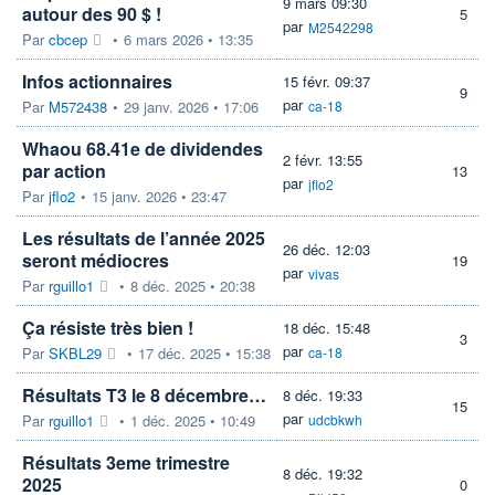
9 mars 09:30
autour des 90 $ !
5
par
M2542298
Par
cbcep
•
6 mars 2026 • 13:35
Infos actionnaires
15 févr. 09:37
9
par
Par
M572438
•
29 janv. 2026 • 17:06
ca-18
Whaou 68.41e de dividendes
2 févr. 13:55
par action
13
par
jflo2
Par
jflo2
•
15 janv. 2026 • 23:47
Les résultats de l’année 2025
26 déc. 12:03
seront médiocres
19
par
vivas
Par
rguillo1
•
8 déc. 2025 • 20:38
Ça résiste très bien !
18 déc. 15:48
3
par
Par
SKBL29
•
17 déc. 2025 • 15:38
ca-18
Résultats T3 le 8 décembre…
8 déc. 19:33
15
par
Par
rguillo1
•
1 déc. 2025 • 10:49
udcbkwh
Résultats 3eme trimestre
8 déc. 19:32
2025
0