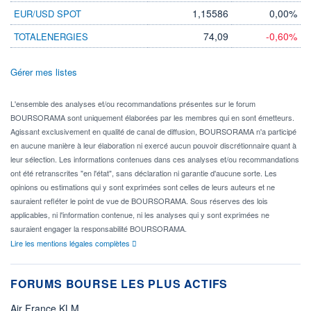
1,15586
0,00%
EUR/USD SPOT
74,09
-0,60%
TOTALENERGIES
Gérer mes listes
L'ensemble des analyses et/ou recommandations présentes sur le forum
BOURSORAMA sont uniquement élaborées par les membres qui en sont émetteurs.
Agissant exclusivement en qualité de canal de diffusion, BOURSORAMA n'a participé
en aucune manière à leur élaboration ni exercé aucun pouvoir discrétionnaire quant à
leur sélection. Les informations contenues dans ces analyses et/ou recommandations
ont été retranscrites "en l'état", sans déclaration ni garantie d'aucune sorte. Les
opinions ou estimations qui y sont exprimées sont celles de leurs auteurs et ne
sauraient refléter le point de vue de BOURSORAMA. Sous réserves des lois
applicables, ni l'information contenue, ni les analyses qui y sont exprimées ne
sauraient engager la responsabilité BOURSORAMA.
Lire les mentions légales complètes
FORUMS BOURSE LES PLUS ACTIFS
Air France KLM