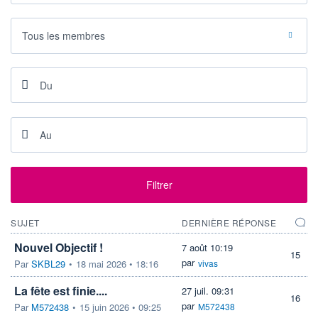
325
0,01%
VALORISATION
DERNIER ÉCHANGE
959 MEUR
07.08.26 / 17:35:17
Tous les membres
LIMITE À LA
LIMITE À LA
BAISSE
HAUSSE
192,600
235,000
RENDEMENT
PER ESTIMÉ
ESTIMÉ 2026
2026
-
-
DERNIER
DATE
DIVIDENDE
DERNIER
DIVIDENDE
19,85 EUR (06/06/25)
06/06/25
Filtrer
PROCHAIN
DIVIDENDE
-
SUJET
DERNIÈRE RÉPONSE
ÉLIGIBILITÉ
RISQUE ESG
CTO BUSINESS
Nouvel Objectif !
7 août 10:19
-
15
par
Par
SKBL29
•
18 mai 2026 • 18:16
vivas
+ ALERTE
+ PORTEFEUILLE
+ LISTE
La fête est finie....
27 juil. 09:31
16
par
Par
M572438
•
15 juin 2026 • 09:25
M572438