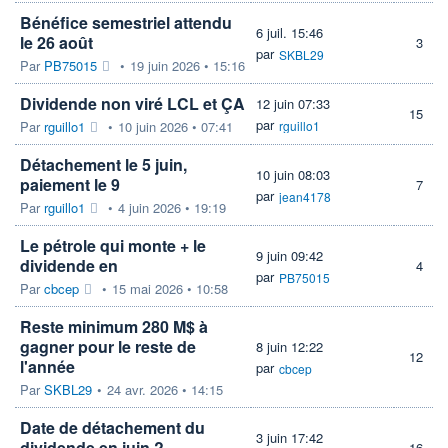
Bénéfice semestriel attendu
6 juil. 15:46
le 26 août
3
par
SKBL29
Par
PB75015
•
19 juin 2026 • 15:16
Dividende non viré LCL et ÇA
12 juin 07:33
15
par
Par
rguillo1
•
10 juin 2026 • 07:41
rguillo1
Détachement le 5 juin,
10 juin 08:03
paiement le 9
7
par
jean4178
Par
rguillo1
•
4 juin 2026 • 19:19
Le pétrole qui monte + le
9 juin 09:42
dividende en
4
par
PB75015
Par
cbcep
•
15 mai 2026 • 10:58
Reste minimum 280 M$ à
gagner pour le reste de
8 juin 12:22
12
l'année
par
cbcep
Par
SKBL29
•
24 avr. 2026 • 14:15
Date de détachement du
3 juin 17:42
dividende en juin ?
16