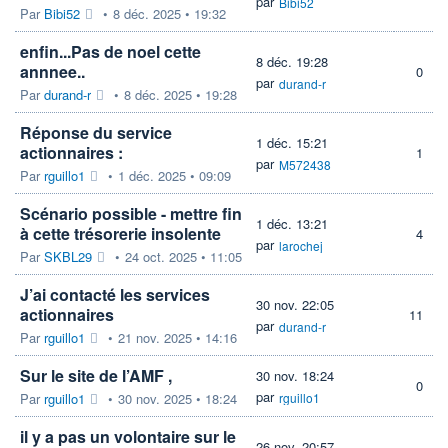
par
Bibi52
Par
Bibi52
•
8 déc. 2025 • 19:32
enfin...Pas de noel cette
8 déc. 19:28
annnee..
0
par
durand-r
Par
durand-r
•
8 déc. 2025 • 19:28
Réponse du service
1 déc. 15:21
actionnaires :
1
par
M572438
Par
rguillo1
•
1 déc. 2025 • 09:09
Scénario possible - mettre fin
1 déc. 13:21
à cette trésorerie insolente
4
par
larochej
Par
SKBL29
•
24 oct. 2025 • 11:05
J’ai contacté les services
30 nov. 22:05
actionnaires
11
par
durand-r
Par
rguillo1
•
21 nov. 2025 • 14:16
Sur le site de l’AMF ,
30 nov. 18:24
0
par
Par
rguillo1
•
30 nov. 2025 • 18:24
rguillo1
il y a pas un volontaire sur le
26 nov. 20:57