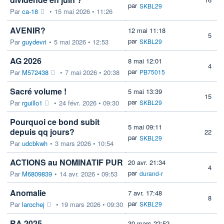
par
SKBL29
Par
ca-18
•
15 mai 2026 • 11:26
AVENIR?
12 mai 11:18
5
par
Par
guydevri
•
5 mai 2026 • 12:53
SKBL29
AG 2026
8 mai 12:01
4
par
Par
M572438
•
7 mai 2026 • 20:38
PB75015
Sacré volume !
5 mai 13:39
15
par
Par
rguillo1
•
24 févr. 2026 • 09:30
SKBL29
Pourquoi ce bond subit
5 mai 09:11
depuis qq jours?
22
par
SKBL29
Par
udcbkwh
•
3 mars 2026 • 10:54
ACTIONS au NOMINATIF PUR
20 avr. 21:34
4
par
Par
M6809839
•
14 avr. 2026 • 09:53
durand-r
Anomalie
7 avr. 17:48
8
par
Par
larochej
•
19 mars 2026 • 09:30
SKBL29
RA 2025
30 mars 22:52