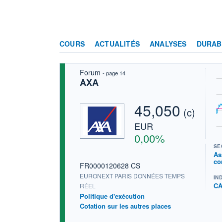
COURS
ACTUALITÉS
ANALYSES
DURAB
Forum
- page 14
AXA
45,050
(c)
EUR
0,00%
SE
As
co
FR0000120628 CS
EURONEXT PARIS DONNÉES TEMPS
IN
CA
RÉEL
Politique d'exécution
Cotation sur les autres places