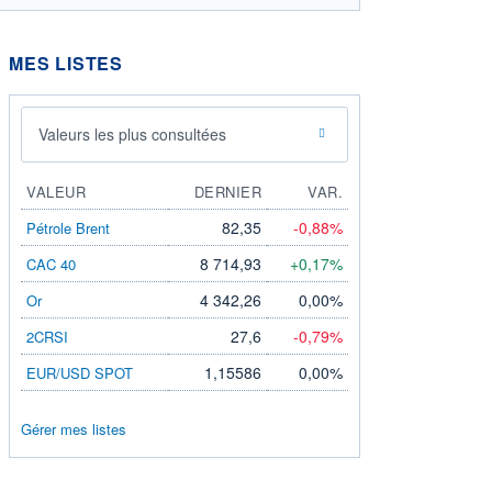
MES LISTES
Valeurs les plus consultées
VALEUR
DERNIER
VAR.
82,35
-0,88%
Pétrole Brent
8 714,93
+0,17%
CAC 40
4 342,26
0,00%
Or
27,6
-0,79%
2CRSI
1,15586
0,00%
EUR/USD SPOT
Gérer mes listes