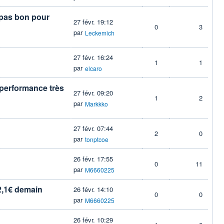
 pas bon pour
27 févr. 19:12
0
3
par
Leckemich
27 févr. 16:24
1
1
par
elcaro
 performance très
27 févr. 09:20
1
2
par
Markkko
27 févr. 07:44
2
0
par
tonptcoe
26 févr. 17:55
0
11
par
M6660225
2,1€ demain
26 févr. 14:10
0
0
par
M6660225
26 févr. 10:29