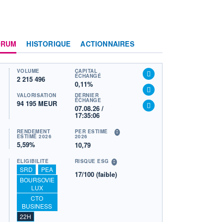
ORUM
HISTORIQUE
ACTIONNAIRES
VOLUME
CAPITAL
ÉCHANGÉ
2 215 496
0,11%
VALORISATION
DERNIER
ÉCHANGE
94 195 MEUR
07.08.26 /
17:35:06
RENDEMENT
PER ESTIMÉ
ESTIMÉ 2026
2026
5,59%
10,79
ÉLIGIBILITÉ
RISQUE ESG
SRD
PEA
17/100 (faible)
BOURSOVIE
LUX
CTO
BUSINESS
22H