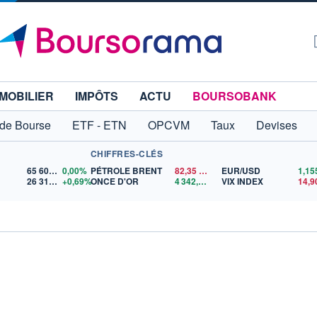
MOBILIER
IMPÔTS
ACTU
BOURSOBANK
 de Bourse
ETF - ETN
OPCVM
Taux
Devises
CHIFFRES-CLÉS
65 606,71
0,00%
PÉTROLE BRENT
82,35
$US
EUR/USD
26 319,45
+0,69%
ONCE D'OR
4 342,26
$US
VIX INDEX
14,9