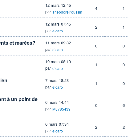
12 mars 12:45
4
1
par
TheodorePoussin
12 mars 07:45
2
1
par
elcaro
ents et marées?
11 mars 09:32
0
0
par
elcaro
10 mars 08:19
1
0
par
elcaro
bien
7 mars 18:23
1
0
par
elcaro
nt à un point de
6 mars 14:44
0
6
par
M8785439
6 mars 07:34
2
2
par
elcaro