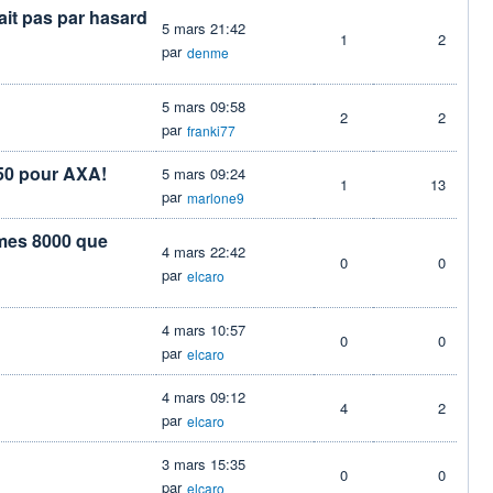
ait pas par hasard
5 mars 21:42
1
2
par
denme
5 mars 09:58
2
2
par
franki77
.50 pour AXA!
5 mars 09:24
1
13
par
marlone9
 mes 8000 que
4 mars 22:42
0
0
par
elcaro
4 mars 10:57
0
0
par
elcaro
4 mars 09:12
4
2
par
elcaro
3 mars 15:35
0
0
par
elcaro