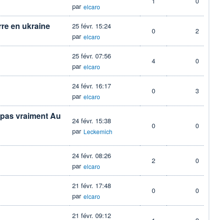
1
0
par
elcaro
rre en ukraine
25 févr. 15:24
0
2
par
elcaro
25 févr. 07:56
4
0
par
elcaro
24 févr. 16:17
0
3
par
elcaro
e pas vraiment Au
24 févr. 15:38
0
0
par
Leckemich
24 févr. 08:26
2
0
par
elcaro
21 févr. 17:48
0
0
par
elcaro
21 févr. 09:12