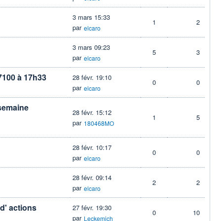
3 mars 15:33
1
2
par
elcaro
3 mars 09:23
5
3
par
elcaro
 7100 à 17h33
28 févr. 19:10
0
0
par
elcaro
 semaine
28 févr. 15:12
1
5
par
180468MO
28 févr. 10:17
0
0
par
elcaro
28 févr. 09:14
2
2
par
elcaro
d' actions
27 févr. 19:30
0
10
par
Leckemich