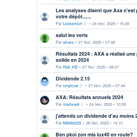
Les analyses disent que Axa n'est
votre dépôt.......
Par
Leckemich
•
24 févr. 2025 • 15:49
salut les verts
Par
elcaro
•
27 févr. 2025 • 07:48
Résultats 2024 : AXA a réalisé une
solide en 2024
Par
Rob_KB
•
27 févr. 2025 • 08:07
Dividende 2.15
Par
tonptcoe
•
27 févr. 2025 • 07:44
AXA: Résultats annuels 2024
Par
marlone9
•
24 févr. 2025 • 10:55
j'attends un dividende d'au moins 
Par
M6660225
•
26 févr. 2025 • 14:10
Ben pkoi zon mis lux40 en route?