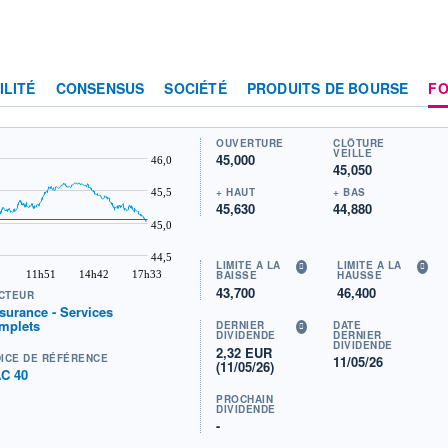
ILITÉ
CONSENSUS
SOCIÉTÉ
PRODUITS DE BOURSE
F
OUVERTURE
CLÔTURE
VEILLE
45,000
46,0
45,050
+ HAUT
+ BAS
45,5
45,630
44,880
45,0
44,5
LIMITE À LA
LIMITE À LA
11h51
14h42
17h33
BAISSE
HAUSSE
43,700
46,400
CTEUR
surance - Services
mplets
DERNIER
DATE
DIVIDENDE
DERNIER
DIVIDENDE
2,32 EUR
DICE DE RÉFÉRENCE
11/05/26
(11/05/26)
C 40
PROCHAIN
DIVIDENDE
-