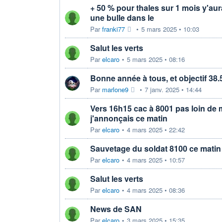
+ 50 % pour thales sur 1 mois y'aur
une bulle dans le
Par
franki77
•
5 mars 2025 • 10:03
Salut les verts
Par
elcaro
•
5 mars 2025 • 08:16
Bonne année à tous, et objectif 38
Par
marlone9
•
7 janv. 2025 • 14:44
Vers 16h15 cac à 8001 pas loin de
j'annonçais ce matin
Par
elcaro
•
4 mars 2025 • 22:42
Sauvetage du soldat 8100 ce matin
Par
elcaro
•
4 mars 2025 • 10:57
Salut les verts
Par
elcaro
•
4 mars 2025 • 08:36
News de SAN
Par
elcaro
•
3 mars 2025 • 15:35