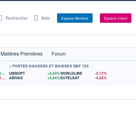
Rechercher
Aide
Espace Membre
Espace Client
Matières Premières
Forum
+ FORTES HAUSSES ET BAISSES SBF 120
1,1559
$US
UBISOFT
+4,43%
WORLDLINE
-5,12%
0
$US
ABIVAX
+3,54%
EUTELSAT
-4,58%