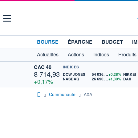
Menu
BOURSE
ÉPARGNE
BUDGET
IM
Actualités
Actions
Indices
Produits
CAC 40
INDICES
8 714,93
DOW JONES
54 036,93
+0,28%
NIKKEI
NASDAQ
26 690,62
+1,30%
DAX
+0,17%
Communauté
AXA