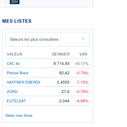
22H
MES LISTES
Valeurs les plus consultées
VALEUR
DERNIER
VAR.
8 714,93
+0,17%
CAC 40
82,42
-0,79%
Pétrole Brent
0,4555
-1,19%
HAFFNER ENERGY
27,6
-0,79%
2CRSI
2,044
-4,58%
EUTELSAT
Gérer mes listes