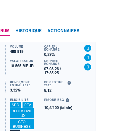
ORUM
HISTORIQUE
ACTIONNAIRES
VOLUME
CAPITAL
ÉCHANGÉ
498 919
0,29%
VALORISATION
DERNIER
ÉCHANGE
18 565 MEUR
07.08.26 /
17:35:25
RENDEMENT
PER ESTIMÉ
ESTIMÉ 2026
2026
3,32%
8,12
ÉLIGIBILITÉ
RISQUE ESG
SRD
PEA
10,5/100 (faible)
BOURSOVIE
LUX
CTO
BUSINESS