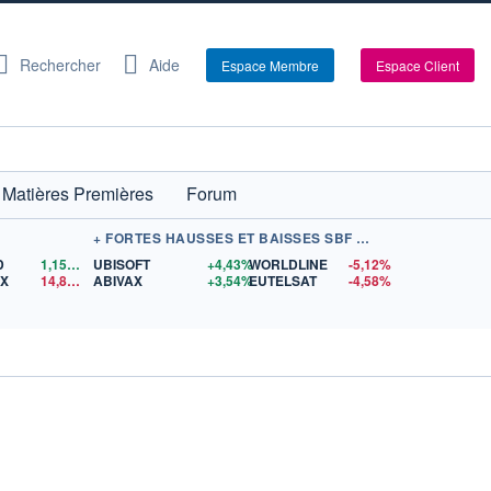
Rechercher
Aide
Espace Membre
Espace Client
Matières Premières
Forum
+ FORTES HAUSSES ET BAISSES SBF 120
D
1,1569
$US
UBISOFT
+4,43%
WORLDLINE
-5,12%
EX
14,83
$US
ABIVAX
+3,54%
EUTELSAT
-4,58%