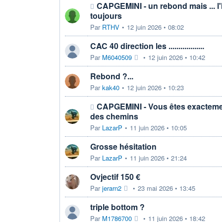
CAPGEMINI - un rebond mais ... l'
toujours
Par
RTHV
•
12 juin 2026 • 08:02
CAC 40 direction les ..................
Par
M6040509
•
12 juin 2026 • 10:42
Rebond ?...
Par
kak40
•
12 juin 2026 • 10:23
CAPGEMINI - Vous êtes exactemen
des chemins
Par
LazarP
•
11 juin 2026 • 10:05
Grosse hésitation
Par
LazarP
•
11 juin 2026 • 21:24
Ovjectif 150 €
Par
jerarn2
•
23 mai 2026 • 13:45
triple bottom ?
Par
M1786700
•
11 juin 2026 • 18:42