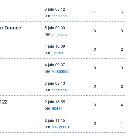
8 juin 08:12
1
4
par
christobal
r l'année
5 juin 09:09
0
9
par
christobal
4 juin 10:09
0
2
par
Optima
4 juin 09:07
0
9
par
M2852599
3 juin 08:13
0
2
par
christobal
 122
2 juin 16:55
0
4
par
B0415
2 juin 11:15
0
1
par
M4722001