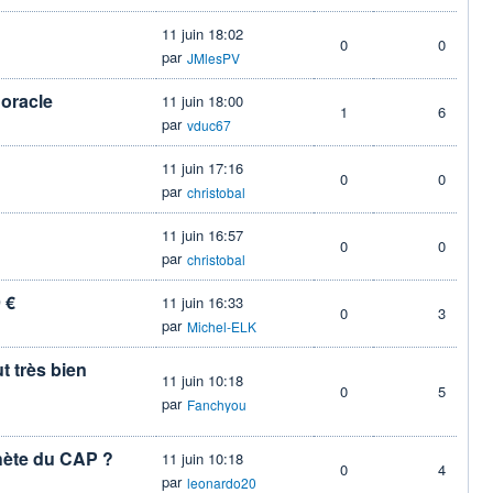
11 juin 18:02
0
0
par
JMlesPV
 oracle
11 juin 18:00
1
6
par
vduc67
11 juin 17:16
0
0
par
christobal
11 juin 16:57
0
0
par
christobal
 €
11 juin 16:33
0
3
par
Michel-ELK
 très bien
11 juin 10:18
0
5
par
Fanchyou
chète du CAP ?
11 juin 10:18
0
4
par
leonardo20