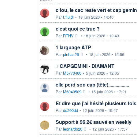
c fou, le cac reste vert et cap gemini
Par
f.fluidi
•
18 juin 2026 • 14:40
c'est quoi ce truc ?
Par
RTHV
•
18 juin 2026 • 12:43
1 larguage ATP
Par
pinhas26
•
18 juin 2026 • 12:56
CAPGEMINI - DIAMANT
Par
M5770460
•
5 juin 2026 • 12:05
elle perd son cap (tête).................
Par
M6040509
•
15 juin 2026 • 17:21
Et dire que j’ai hésité plusieurs fois
Par
dd200dd
•
12 juin 2026 • 15:47
Support à 96.2€ sauvé en weekly
Par
leonardo20
•
12 juin 2026 • 17:37