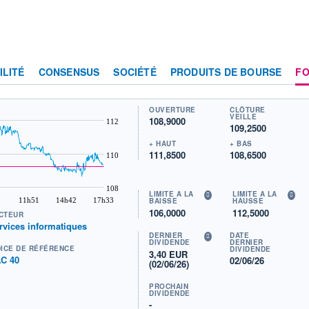
ILITÉ
CONSENSUS
SOCIÉTÉ
PRODUITS DE BOURSE
F
OUVERTURE
CLÔTURE
VEILLE
108,9000
112
109,2500
+ HAUT
+ BAS
111,8500
108,6500
110
108
LIMITE À LA
LIMITE À LA
11h51
14h42
17h33
BAISSE
HAUSSE
106,0000
112,5000
CTEUR
rvices informatiques
DERNIER
DATE
DIVIDENDE
DERNIER
DICE DE RÉFÉRENCE
DIVIDENDE
3,40 EUR
C 40
02/06/26
(02/06/26)
PROCHAIN
DIVIDENDE
-