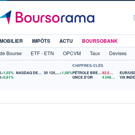
MOBILIER
IMPÔTS
ACTU
BOURSOBANK
 de Bourse
ETF - ETN
OPCVM
Taux
Devises
CHIFFRES-CLÉS
5
+1,02%
NASDAQ DEC26
30 120,25
+1,08%
PÉTROLE BRENT
82,59
$US
EUR/US
0
+0,61%
ONCE D'OR
4 348,29
$US
VIX IND