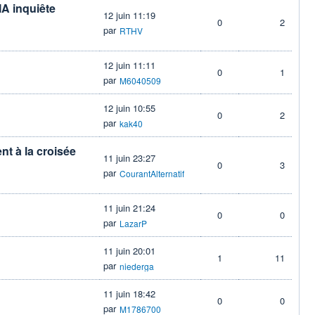
IA inquiête
12 juin 11:19
0
2
par
RTHV
12 juin 11:11
0
1
par
M6040509
12 juin 10:55
0
2
par
kak40
t à la croisée
11 juin 23:27
0
3
par
CourantAlternatif
11 juin 21:24
0
0
par
LazarP
11 juin 20:01
1
11
par
niederga
11 juin 18:42
0
0
par
M1786700