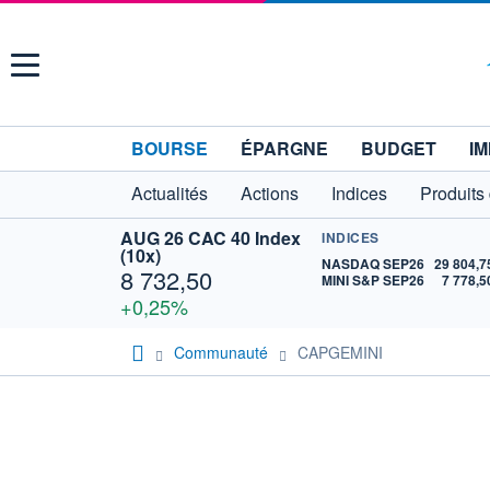
Menu
BOURSE
ÉPARGNE
BUDGET
IM
Actualités
Actions
Indices
Produits
AUG 26 CAC 40 Index
INDICES
(10x)
NASDAQ SEP26
29 804,7
8 732,50
MINI S&P SEP26
7 778,5
+0,25%
Communauté
CAPGEMINI