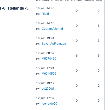
 -8, stellantis -5
18 juin 14:40
0
0
par
f.fluidi
18 juin 14:13
0
18
par
CourantAlternatif
18 juin 13:44
0
3
par
SavonAuFromage
17 juin 08:57
6
5
par
M5770460
15 juin 17:21
0
0
par
M6040509
15 juin 13:17
0
2
par
dd200dd
12 juin 17:37
0
0
par
leonardo20