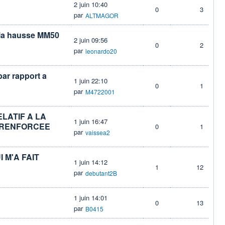
2 juin 10:40
0
3
par
ALTMAGOR
 la hausse MM50
2 juin 09:56
0
2
par
leonardo20
par rapport a
1 juin 22:10
0
1
par
M4722001
ELATIF A LA
1 juin 16:47
E RENFORCEE
0
1
par
vaissea2
 M'A FAIT
1 juin 14:12
1
12
par
debutant2B
1 juin 14:01
0
13
par
B0415