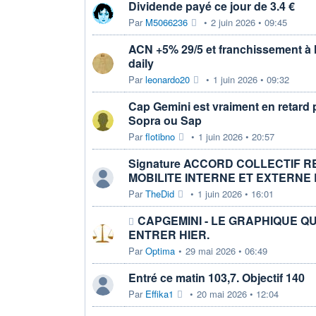
Dividende payé ce jour de 3.4 €
Par
M5066236
•
2 juin 2026 • 09:45
ACN +5% 29/5 et franchissement à
daily
Par
leonardo20
•
1 juin 2026 • 09:32
Cap Gemini est vraiment en retard 
Sopra ou Sap
Par
flotibno
•
1 juin 2026 • 20:57
Signature ACCORD COLLECTIF R
MOBILITE INTERNE ET EXTERN
Par
TheDid
•
1 juin 2026 • 16:01
CAPGEMINI - LE GRAPHIQUE QUI
ENTRER HIER.
Par
Optima
•
29 mai 2026 • 06:49
Entré ce matin 103,7. Objectif 140
Par
Effika1
•
20 mai 2026 • 12:04