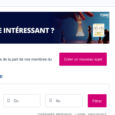
es de la part de nos membres du
Créer un nouveau sujet
I
Filtrer
DERNIÈRE RÉPONSE
J 'AIME
MESSAGES