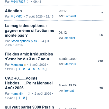
Par
M6417837
•
09:43
Attention
08:17
7
par
Par
MBPRO
•
7 août 2026 • 22:13
LamarrB
La magie des options :
gagner même si l’action ne
01:12
monte pas ?
26
par
elodiest
Par
Stock-options-puts
•
24 juil.
2026 • 08:16
File des amix irréductibles
:Semaine du 3 au 7 aout.
8 août 23:00
216
par
Mercidra
Par
•
1 août 2026 •
Mercidra
1
2
3
4
5
6
11:20
•
[
-
-
-
-
-
]
CAC 40.......Points
Hebdos.......Point Mensuel
8 août 19:29
Août 2026
65
par
ironpat
Par
•
2 août 2026 •
mamielle
1
2
17:42
•
[
-
]
qui veut parier 9000 Pts fin