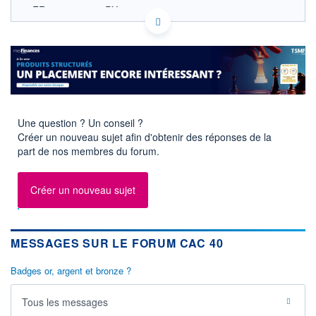
FR0003500008 PX1
EURONEXT PARIS DONNÉES TEMPS RÉEL
Politique d'exécution
8 760
8 740
8 720
Une question ? Un conseil ?
8 700
Créer un nouveau sujet afin d'obtenir des réponses de la
8 680
part de nos membres du forum.
11h53
14h46
OUVERTURE
CLÔTURE VEILLE
8 712,29
8 699,71
Créer un nouveau sujet
+ HAUT
+ BAS
8 755,03
8 697,19
MESSAGES SUR LE FORUM CAC 40
+HAUT 1ER
+BAS 1ER
JANVIER
JANVIER
8 755,03
7 505,27
Badges or, argent et bronze ?
VOLUME
DERNIER ÉCHANGE
3 363 M€
07.08.26 / 18:05:02
Tous les messages