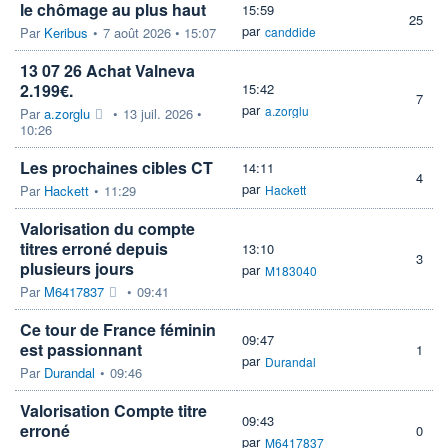
le chômage au plus haut
15:59
25
par
Par
Keribus
•
7 août 2026 • 15:07
canddide
13 07 26 Achat Valneva
2.199€.
15:42
7
par
a.zorglu
Par
a.zorglu
•
13 juil. 2026 •
10:26
Les prochaines cibles CT
14:11
4
par
Par
Hackett
•
11:29
Hackett
Valorisation du compte
titres erroné depuis
13:10
3
plusieurs jours
par
M183040
Par
M6417837
•
09:41
Ce tour de France féminin
09:47
est passionnant
1
par
Durandal
Par
Durandal
•
09:46
Valorisation Compte titre
09:43
erroné
0
par
M6417837