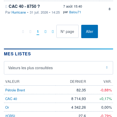
CAC 40 - 8750 ?
7 août 15:40
8
par
Par
Hurricane
•
31 juil. 2026 • 14:25
Balou71
à la page
1
Aller
MES LISTES
Valeurs les plus consultées
VALEUR
DERNIER
VAR.
82,35
-0,88%
Pétrole Brent
8 714,93
+0,17%
CAC 40
4 342,26
0,00%
Or
27,6
-0,79%
2CRSI