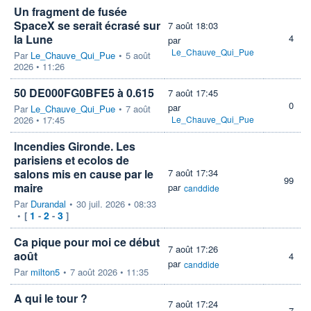
Un fragment de fusée
SpaceX se serait écrasé sur
7 août 18:03
la Lune
4
par
Le_Chauve_Qui_Pue
Par
Le_Chauve_Qui_Pue
•
5 août
2026 • 11:26
50 DE000FG0BFE5 à 0.615
7 août 17:45
0
par
Par
Le_Chauve_Qui_Pue
•
7 août
2026 • 17:45
Le_Chauve_Qui_Pue
Incendies Gironde. Les
parisiens et ecolos de
salons mis en cause par le
7 août 17:34
99
maire
par
canddide
Par
Durandal
•
30 juil. 2026 • 08:33
1
2
3
•
[
-
-
]
Ca pique pour moi ce début
7 août 17:26
août
4
par
canddide
Par
milton5
•
7 août 2026 • 11:35
A qui le tour ?
7 août 17:24
7