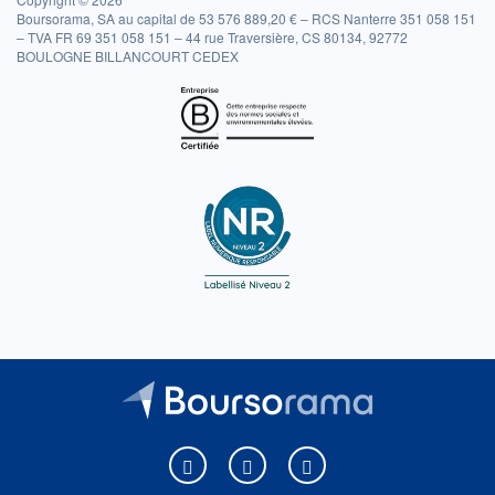
Boursorama, SA au capital de 53 576 889,20 € – RCS Nanterre 351 058 151
– TVA FR 69 351 058 151 – 44 rue Traversière, CS 80134, 92772
BOULOGNE BILLANCOURT CEDEX
Boursorama sur Facebook
Boursorama sur X
Boursorama sur Youtu