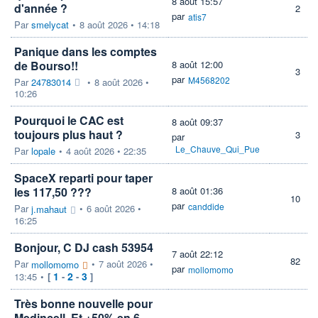
8 août 15:57
d'année ?
2
par
atis7
Par
smelycat
•
8 août 2026 • 14:18
Panique dans les comptes
de Bourso!!
8 août 12:00
3
par
M4568202
Par
24783014
•
8 août 2026 •
10:26
Pourquoi le CAC est
8 août 09:37
toujours plus haut ?
3
par
Le_Chauve_Qui_Pue
Par
lopale
•
4 août 2026 • 22:35
SpaceX reparti pour taper
les 117,50 ???
8 août 01:36
10
par
canddide
Par
•
6 août 2026 •
j.mahaut
16:25
Bonjour, C DJ cash 53954
7 août 22:12
82
Par
•
7 août 2026 •
mollomomo
par
mollomomo
1
2
3
13:45
•
[
-
-
]
Très bonne nouvelle pour
Medincell. Et +50% en 6