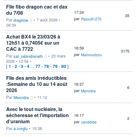
File fibo dragon cac et dax
du 7/08
17:24
35
par
Pipou91270
Par
•
7 août 2026 •
dragriow
09:39
Achat BX4 le 23/03/26 à
12h51 à 0,7405€ sur un
16:59
CAC à 7722
3175
par
Mamoudzou
Par
•
23 mars
sar_rabindranath
2026 • 12:54
•
1
2
3
4
77
78
79
80
[
-
-
-
...
-
-
-
]
File des amix irréductibles
:Semaine du 10 au 14 août
16:27
6
2026
par
Mercidra
Par
•
11:12
Mercidra
Avec le tout nucléaire, la
sécheresse et l'importation
16:17
2
d'uranium
par
canddide
Par
a.zorglu
•
15:38