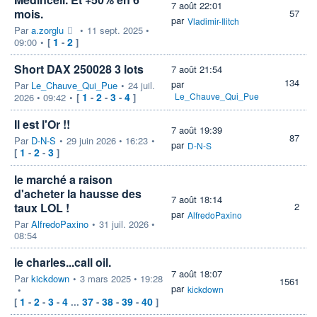
7 août 22:01
mois.
57
par
Vladimir-Ilitch
Par
a.zorglu
•
11 sept. 2025 •
1
2
09:00
•
[
-
]
Short DAX 250028 3 lots
7 août 21:54
134
par
Par
Le_Chauve_Qui_Pue
•
24 juil.
1
2
3
4
Le_Chauve_Qui_Pue
2026 • 09:42
•
[
-
-
-
]
Il est l'Or !!
7 août 19:39
87
Par
D-N-S
•
29 juin 2026 • 16:23
•
par
D-N-S
1
2
3
[
-
-
]
le marché a raison
d'acheter la hausse des
7 août 18:14
taux LOL !
2
par
AlfredoPaxino
Par
AlfredoPaxino
•
31 juil. 2026 •
08:54
le charles...call oil.
7 août 18:07
Par
kickdown
•
3 mars 2025 • 19:28
1561
par
•
kickdown
1
2
3
4
37
38
39
40
[
-
-
-
...
-
-
-
]