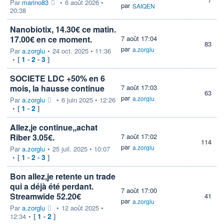
Par
marino83
•
6 août 2026 •
par
SAIQEN
20:38
Nanobiotix, 14.30€ ce matin.
17.00€ en ce moment.
7 août 17:04
83
par
a.zorglu
Par
a.zorglu
•
24 oct. 2025 • 11:36
1
2
3
•
[
-
-
]
SOCIETE LDC +50% en 6
mois, la hausse continue
7 août 17:03
63
par
a.zorglu
Par
a.zorglu
•
6 juin 2025 • 12:26
1
2
•
[
-
]
Allez,je continue,,achat
Riber 3.05€.
7 août 17:02
114
par
a.zorglu
Par
a.zorglu
•
25 juil. 2025 • 10:07
1
2
3
•
[
-
-
]
Bon allez,je retente un trade
qui a déjà été perdant.
7 août 17:00
Streamwide 52.20€
41
par
a.zorglu
Par
a.zorglu
•
12 août 2025 •
1
2
12:34
•
[
-
]