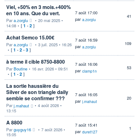
Viel, +50% en 3 mois.+400%
en 10 ans. Que du vert.
7 août 17:00
41
par
a.zorglu
Par
a.zorglu
•
20 mai 2025 •
1
2
14:08
•
[
-
]
Achat Semco 15.00€
7 août 16:59
109
Par
a.zorglu
•
3 juil. 2025 • 16:26
par
a.zorglu
1
2
3
•
[
-
-
]
à terme il cible 8750-8800
7 août 16:06
53
Par
Boutine
•
16 avr. 2026 • 09:51
par
clamp1n
1
2
•
[
-
]
La sortie haussière du
Silver de son triangle daily
7 août 16:05
semble se confirmer ???
20
par
j.mahaut
Par
•
4 août 2026 •
j.mahaut
13:15
A 8800
7 août 15:41
1
Par
guyguy16
•
7 août 2026 •
par
duret127
15:05