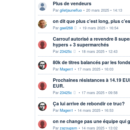
Plus de vendeurs
Par
giletjaunefluo
•
20 mars 2025 • 14:13
on dit que plus c'est long, plus c'e
Par
gael268
•
19 mars 2025 • 16:54
Carrouf autorisé a revendre 8 sup
hypers + 3 supermarchés
Par
23425c
•
18 mars 2025 • 12:43
80k de titres balancés par les fond
Par
Magen1
•
17 mars 2025 • 16:03
Prochaines résistances à 14.19 EUR
EUR.
Par
23425c
•
17 mars 2025 • 09:58
Ça lui arrive de rebondir ce truc?
Par
Magen1
•
14 mars 2025 • 16:53
on ne change pas une équipe qui 
Par
zazoupsm
•
14 mars 2025 • 13:02