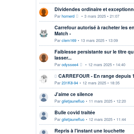
Dividendes ordinaire et exceptionnel
Par
hornerd
•
3 mars 2025 • 21:07
Carrefour autorisé à racheter les e
Match -
Par
clem169
•
13 mars 2025 • 13:09
Faiblesse persistante sur le titre qui
lasser...
Par
odyssee4
•
12 mars 2025 • 14:40
CARREFOUR - En range depuis 1
Par
231K8-94
•
12 mars 2025 • 18:35
J'aime ce silence
Par
giletjaunefluo
•
11 mars 2025 • 12:20
Bulle covid traitée
Par
giletjaunefluo
•
12 mars 2025 • 11:44
Repris à l'instant une louchette