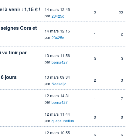
 à venir : 1,15 € !
14 mars 12:45
2
22
par
23425c
nseignes Cora et
14 mars 12:15
1
2
par
23425c
 va finir par
13 mars 11:56
0
3
par
berna427
6 jours
13 mars 09:34
2
3
par
Neakeljo
12 mars 14:31
1
7
par
berna427
12 mars 11:44
0
0
par
giletjaunefluo
12 mars 10:55
0
0