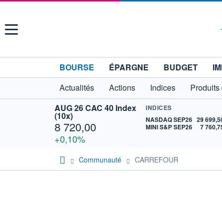
Menu
BOURSE
ÉPARGNE
BUDGET
IM
Actualités
Actions
Indices
Produits
AUG 26 CAC 40 Index
INDICES
(10x)
NASDAQ SEP26
29 699,5
8 720,00
MINI S&P SEP26
7 760,7
+0,10%
Communauté
CARREFOUR