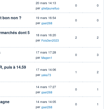
20 mars 14:13
0
0
par
giletjaunefluo
st bon non ?
19 mars 16:54
0
0
par
gael268
ermarchés dont 5
18 mars 16:20
2
2
par
Fois3en2023
s
17 mars 17:28
0
3
par
Magen1
, puis à 14.59
17 mars 14:06
1
2
par
yaka73
14 mars 17:27
0
1
par
gael268
gagne
14 mars 14:05
0
1
par
gael268