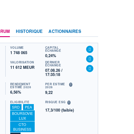
ORUM
HISTORIQUE
ACTIONNAIRES
VOLUME
CAPITAL
ÉCHANGÉ
1 748 065
0,24%
VALORISATION
DERNIER
ÉCHANGE
11 612 MEUR
07.08.26 /
17:35:18
RENDEMENT
PER ESTIMÉ
ESTIMÉ 2026
2026
6,56%
9,22
ÉLIGIBILITÉ
RISQUE ESG
SRD
PEA
17,3/100 (faible)
BOURSOVIE
LUX
CTO
BUSINESS