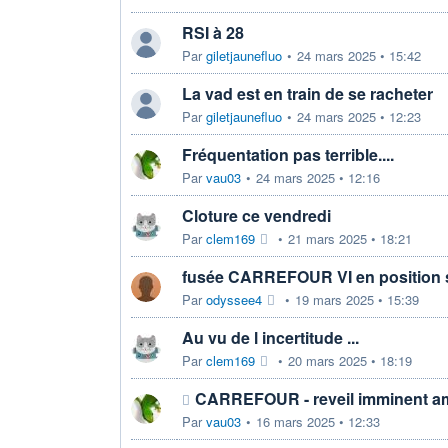
RSI à 28
Par
giletjaunefluo
•
24 mars 2025 • 15:42
La vad est en train de se racheter
Par
giletjaunefluo
•
24 mars 2025 • 12:23
Fréquentation pas terrible....
Par
vau03
•
24 mars 2025 • 12:16
Cloture ce vendredi
Par
clem169
•
21 mars 2025 • 18:21
fusée CARREFOUR VI en position su
Par
odyssee4
•
19 mars 2025 • 15:39
Au vu de l incertitude ...
Par
clem169
•
20 mars 2025 • 18:19
CARREFOUR - reveil imminent am
Par
vau03
•
16 mars 2025 • 12:33