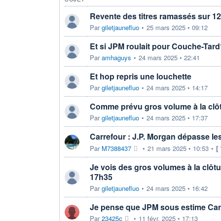
Revente des titres ramassés sur 12
Par
giletjaunefluo
•
25 mars 2025 • 09:12
Et si JPM roulait pour Couche-Tar
Par
amhaguys
•
24 mars 2025 • 22:41
Et hop repris une louchette
Par
giletjaunefluo
•
24 mars 2025 • 14:17
Comme prévu gros volume à la clô
Par
giletjaunefluo
•
24 mars 2025 • 17:37
Carrefour : J.P. Morgan dépasse le
Par
M7388437
•
21 mars 2025 • 10:53
•
[
Je vois des gros volumes à la clôtu
17h35
Par
giletjaunefluo
•
24 mars 2025 • 16:42
Je pense que JPM sous estime Car
Par
23425c
•
11 févr. 2025 • 17:13