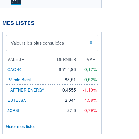
22H
MES LISTES
Valeurs les plus consultées
VALEUR
DERNIER
VAR.
8 714,93
+0,17%
CAC 40
83,51
+0,52%
Pétrole Brent
0,4555
-1,19%
HAFFNER ENERGY
2,044
-4,58%
EUTELSAT
27,6
-0,79%
2CRSI
Gérer mes listes