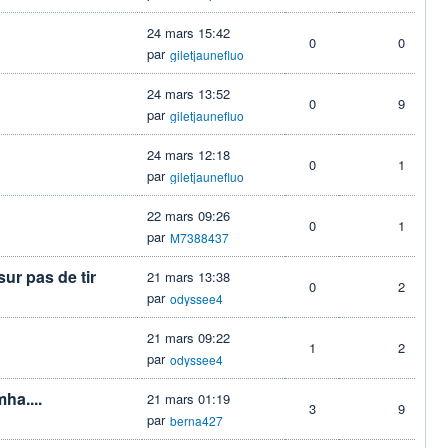
24 mars 15:42
0
0
par
giletjaunefluo
24 mars 13:52
0
9
par
giletjaunefluo
24 mars 12:18
0
1
par
giletjaunefluo
22 mars 09:26
0
1
par
M7388437
r pas de tir
21 mars 13:38
0
2
par
odyssee4
21 mars 09:22
1
2
par
odyssee4
ha....
21 mars 01:19
3
9
par
berna427