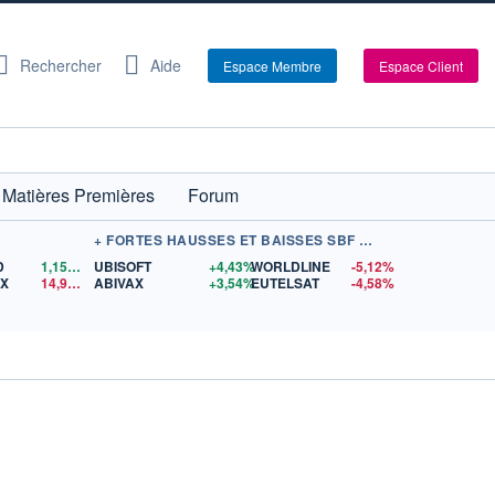
Rechercher
Aide
Espace Membre
Espace Client
Matières Premières
Forum
+ FORTES HAUSSES ET BAISSES SBF 120
D
1,1566
$US
UBISOFT
+4,43%
WORLDLINE
-5,12%
EX
14,90
$US
ABIVAX
+3,54%
EUTELSAT
-4,58%