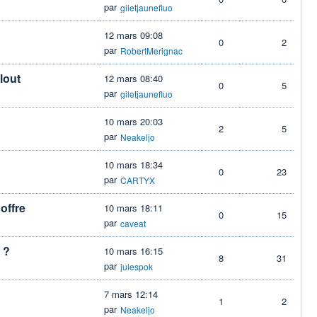
par
giletjaunefluo
12 mars 09:08
0
2
par
RobertMerignac
lout
12 mars 08:40
0
5
par
giletjaunefluo
10 mars 20:03
2
5
par
Neakeljo
10 mars 18:34
0
23
par
CARTYX
offre
10 mars 18:11
0
15
par
caveat
 ?
10 mars 16:15
8
31
par
julespok
7 mars 12:14
1
2
par
Neakeljo