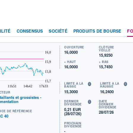
ILITÉ
CONSENSUS
SOCIÉTÉ
PRODUITS DE BOURSE
F
OUVERTURE
CLÔTURE
VEILLE
16,0000
16,0
15,9250
+ HAUT
+ BAS
15,9
16,0000
15,7450
15,8
15,7
LIMITE À LA
LIMITE À LA
11h51
14h42
17h33
BAISSE
HAUSSE
15,3000
16,2400
CTEUR
taillants et grossistes -
imentation
DERNIER
DATE
DIVIDENDE
DERNIER
DIVIDENDE
0,21 EUR
DICE DE RÉFÉRENCE
28/07/26
(28/07/26)
C 40
PROCHAIN
DIVIDENDE
-