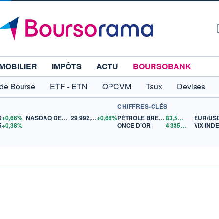
MOBILIER
IMPÔTS
ACTU
BOURSOBANK
 de Bourse
ETF - ETN
OPCVM
Taux
Devises
CHIFFRES-CLÉS
0
+0,66%
NASDAQ DEC26
29 992,50
+0,66%
PÉTROLE BRENT
83,52
$US
EUR/US
5
+0,38%
ONCE D'OR
4 335,86
$US
VIX IND