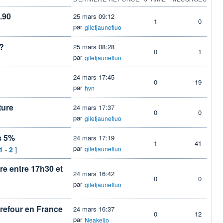
.90
25 mars 09:12
1
0
par
giletjaunefluo
d?
25 mars 08:28
0
1
par
giletjaunefluo
24 mars 17:45
0
19
par
hvn
ture
24 mars 17:37
0
0
par
giletjaunefluo
s 5%
24 mars 17:19
1
41
par
1
2
giletjaunefluo
-
]
re entre 17h30 et
24 mars 16:42
0
0
par
giletjaunefluo
refour en France
24 mars 16:37
0
12
par
Neakeljo