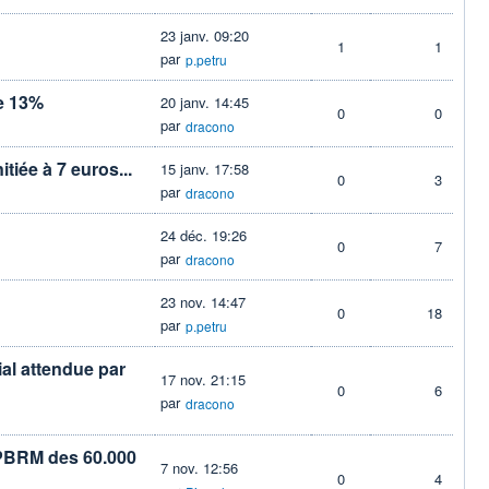
23 janv. 09:20
1
1
par
p.petru
de 13%
20 janv. 14:45
0
0
par
dracono
tiée à 7 euros...
15 janv. 17:58
0
3
par
dracono
24 déc. 19:26
0
7
par
dracono
23 nov. 14:47
0
18
par
p.petru
al attendue par
17 nov. 21:15
0
6
par
dracono
 PBRM des 60.000
7 nov. 12:56
0
4