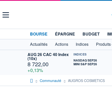
Menu
BOURSE
ÉPARGNE
BUDGET
IM
Actualités
Actions
Indices
Produits
AUG 26 CAC 40 Index
INDICES
(10x)
NASDAQ SEP26
8 722,00
MINI S&P SEP26
+0,13%
Communauté
AUGROS COSMETICS