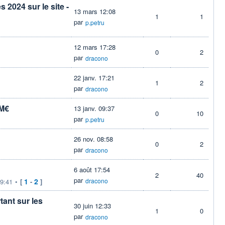
 2024 sur le site -
13 mars 12:08
1
1
par
p.petru
12 mars 17:28
0
2
par
dracono
22 janv. 17:21
1
2
par
dracono
 M€
13 janv. 09:37
0
10
par
p.petru
26 nov. 08:58
0
2
par
dracono
6 août 17:54
2
40
par
1
2
dracono
19:41
•
[
-
]
tant sur les
30 juin 12:33
1
0
par
dracono