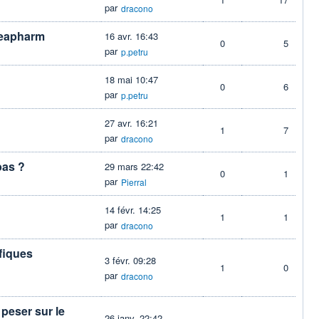
par
dracono
Creapharm
16 avr. 16:43
0
5
par
p.petru
18 mai 10:47
0
6
par
p.petru
27 avr. 16:21
1
7
par
dracono
bas ?
29 mars 22:42
0
1
par
Pierral
14 févr. 14:25
1
1
par
dracono
fiques
3 févr. 09:28
1
0
par
dracono
peser sur le
26 janv. 22:42