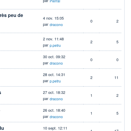
par
Pierral
très peu de
4 nov. 15:05
0
2
par
dracono
2 nov. 11:48
2
5
par
p.petru
30 oct. 09:32
0
0
par
dracono
28 oct. 14:31
2
11
par
p.petru
s
27 oct. 18:32
1
2
par
dracono
e
26 oct. 18:40
1
5
par
dracono
du
10 sept. 12:11
1
17