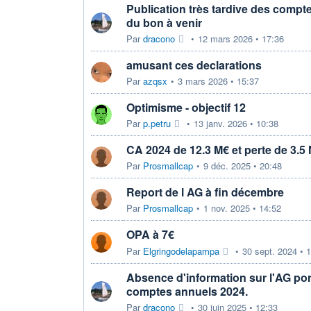
Publication très tardive des comptes
du bon à venir
Par
dracono
•
12 mars 2026 • 17:36
amusant ces declarations
Par
azqsx
•
3 mars 2026 • 15:37
Optimisme - objectif 12
Par
p.petru
•
13 janv. 2026 • 10:38
CA 2024 de 12.3 M€ et perte de 3.5
Par
Prosmallcap
•
9 déc. 2025 • 20:48
Report de l AG à fin décembre
Par
Prosmallcap
•
1 nov. 2025 • 14:52
OPA à 7€
Par
Elgringodelapampa
•
30 sept. 2024 • 
Absence d'information sur l'AG por
comptes annuels 2024.
Par
dracono
•
30 juin 2025 • 12:33