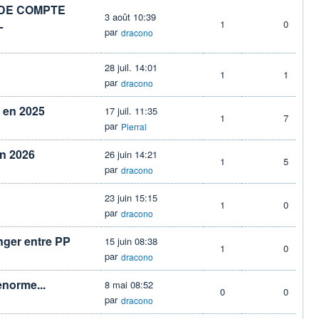
DE COMPTE
3 août 10:39
L
1
0
par
dracono
28 juil. 14:01
1
1
par
dracono
 en 2025
17 juil. 11:35
1
7
par
Pierral
n 2026
26 juin 14:21
1
5
par
dracono
23 juin 15:15
1
0
par
dracono
nger entre PP
15 juin 08:38
1
0
par
dracono
enorme...
8 mai 08:52
0
0
par
dracono