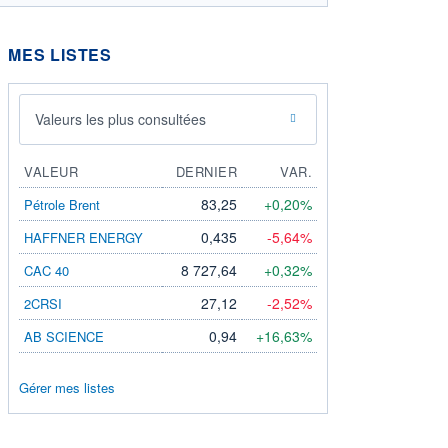
MES LISTES
Valeurs les plus consultées
VALEUR
DERNIER
VAR.
83,25
+0,20%
Pétrole Brent
0,435
-5,64%
HAFFNER ENERGY
8 727,64
+0,32%
CAC 40
27,12
-2,52%
2CRSI
0,94
+16,63%
AB SCIENCE
Gérer mes listes