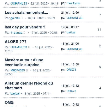
2
par
Par
OURANE33
•
22 juil. 2025 • 19:48
PaulAymic
Les achats remontent....
21 juil. 12:56
7
par
Par
gold33
•
16 juil. 2025 • 13:09
OURANE33
last day pour vendre ?
19 juil. 00:17
11
par
Par
11sanae
•
17 juil. 2025 • 09:08
bakbal
ALORS ???
18 juil. 21:06
2
Par
OURANE33
•
18 juil. 2025 •
par
OURANE33
19:18
Mystère autour d'une
éventuelle surprise
18 juil. 13:50
9
par
DRX78
Par
M8074535
•
16 juil. 2025 •
09:50
Allez un dernier rebond du
18 juil. 13:42
chat mort
4
par
DRX78
Par
bakbal
•
18 juil. 2025 • 07:11
OMG
18 juil. 10:42
0