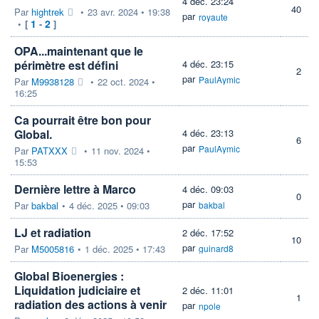
4 déc. 23:24
40
Par
hightrek
•
23 avr. 2024 • 19:38
par
royaute
1
2
•
[
-
]
OPA...maintenant que le
périmètre est défini
4 déc. 23:15
2
par
PaulAymic
Par
M9938128
•
22 oct. 2024 •
16:25
Ca pourrait être bon pour
Global.
4 déc. 23:13
6
par
PaulAymic
Par
PATXXX
•
11 nov. 2024 •
15:53
Dernière lettre à Marco
4 déc. 09:03
0
par
Par
bakbal
•
4 déc. 2025 • 09:03
bakbal
LJ et radiation
2 déc. 17:52
10
par
Par
M5005816
•
1 déc. 2025 • 17:43
guinard8
Global Bioenergies :
Liquidation judiciaire et
2 déc. 11:01
1
radiation des actions à venir
par
npole