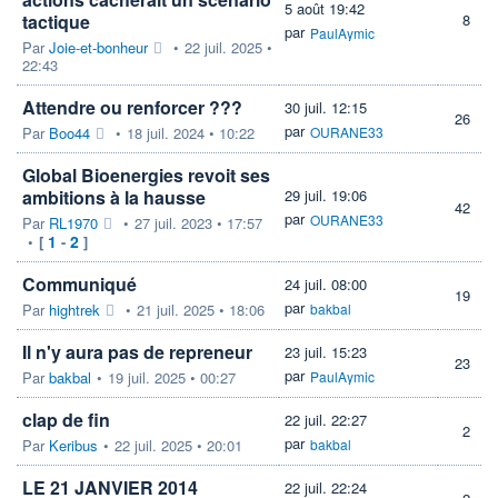
5 août 19:42
tactique
8
par
PaulAymic
Par
Joie-et-bonheur
•
22 juil. 2025 •
22:43
Attendre ou renforcer ???
30 juil. 12:15
26
par
Par
Boo44
•
18 juil. 2024 • 10:22
OURANE33
Global Bioenergies revoit ses
ambitions à la hausse
29 juil. 19:06
42
par
OURANE33
Par
RL1970
•
27 juil. 2023 • 17:57
1
2
•
[
-
]
Communiqué
24 juil. 08:00
19
par
Par
hightrek
•
21 juil. 2025 • 18:06
bakbal
Il n'y aura pas de repreneur
23 juil. 15:23
23
par
Par
bakbal
•
19 juil. 2025 • 00:27
PaulAymic
clap de fin
22 juil. 22:27
2
par
Par
Keribus
•
22 juil. 2025 • 20:01
bakbal
LE 21 JANVIER 2014
22 juil. 22:24