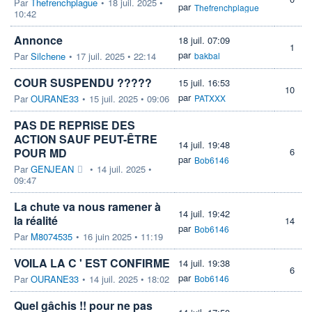
Par
Thefrenchplague
•
18 juil. 2025 •
par
Thefrenchplague
10:42
Annonce
18 juil. 07:09
1
par
Par
Silchene
•
17 juil. 2025 • 22:14
bakbal
COUR SUSPENDU ?????
15 juil. 16:53
10
par
Par
OURANE33
•
15 juil. 2025 • 09:06
PATXXX
PAS DE REPRISE DES
ACTION SAUF PEUT-ÊTRE
14 juil. 19:48
POUR MD
6
par
Bob6146
Par
GENJEAN
•
14 juil. 2025 •
09:47
La chute va nous ramener à
14 juil. 19:42
la réalité
14
par
Bob6146
Par
M8074535
•
16 juin 2025 • 11:19
VOILA LA C ' EST CONFIRME
14 juil. 19:38
6
par
Par
OURANE33
•
14 juil. 2025 • 18:02
Bob6146
Quel gâchis !! pour ne pas