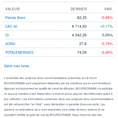
VALEUR
DERNIER
VAR.
82,35
-0,88%
Pétrole Brent
8 714,93
+0,17%
CAC 40
4 342,26
0,00%
Or
27,6
-0,79%
2CRSI
74,09
-0,60%
TOTALENERGIES
Gérer mes listes
L'ensemble des analyses et/ou recommandations présentes sur le forum
BOURSORAMA sont uniquement élaborées par les membres qui en sont émetteurs.
Agissant exclusivement en qualité de canal de diffusion, BOURSORAMA n'a participé
en aucune manière à leur élaboration ni exercé aucun pouvoir discrétionnaire quant à
leur sélection. Les informations contenues dans ces analyses et/ou recommandations
ont été retranscrites "en l'état", sans déclaration ni garantie d'aucune sorte. Les
opinions ou estimations qui y sont exprimées sont celles de leurs auteurs et ne
sauraient refléter le point de vue de BOURSORAMA. Sous réserves des lois