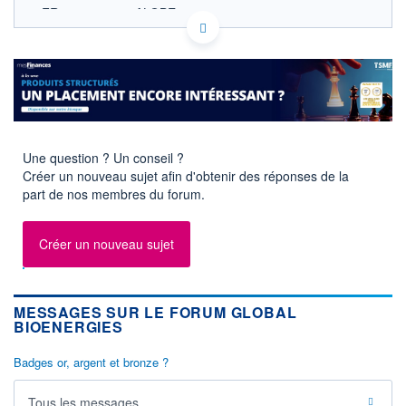
FR0011052257 ALGBE
EURONEXT PARIS DONNÉES TEMPS RÉEL
Politique d'exécution
Cotation sur les autres places
SECTEUR
Combustibles alternatifs
OUVERTURE
CLÔTURE VEILLE
Une question ? Un conseil ?
0,000
0,019
Créer un nouveau sujet afin d'obtenir des réponses de la
+ HAUT
+ BAS
part de nos membres du forum.
0,000
0,000
VOLUME
CAPITAL ÉCHANGÉ
Créer un nouveau sujet
0
0,00%
VALORISATION
DERNIER ÉCHANGE
0 MEUR
28.11.25 / 17:13:02
MESSAGES SUR LE FORUM GLOBAL
LIMITE À LA
LIMITE À LA
BIOENERGIES
BAISSE
HAUSSE
0,000
0,000
Badges or, argent et bronze ?
RENDEMENT
PER ESTIMÉ
ESTIMÉ 2026
2026
-
-
Tous les messages