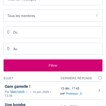
DERNIER
DATE
DIVIDENDE
DERNIER
DIVIDENDE
0,00 EUR
-
Tous les membres
PROCHAIN
DIVIDENDE
-
ÉLIGIBILITÉ
Non éligible
Boursobank
+ ALERTE
+ PORTEFEUILLE
+ LISTE
Filtrer
SUJET
DERNIÈRE RÉPONSE
Gare gamelle !
13 déc. 17:43
7
Par
M8074535
•
13 juin 2025 •
par
Professor_X
13:39
Une bombe