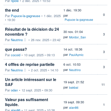
Par
npole
•
2 déc. 2025 • 10:53
the end
1 déc. 19:30
0
par
Par
Pupuce-la-gagneuse
•
1 déc. 2025
• 19:30
Pupuce-la-gagneuse
Résultat de la décision du 24
30 nov. 01:04
novembre ?
3
par
Mordor_San
Par
Neutrino
•
26 nov. 2025 • 23:42
que passa?
14 oct. 18:36
3
par
Par
cocoid
•
10 sept. 2025 • 09:13
PaulAymic
4 offfes de reprise partielle
6 oct. 10:53
3
par
Par
Neutrino
•
2 oct. 2025 • 14:10
Neutrino
Un article intéressant sur le
19 sept. 21:52
SAF
11
par
bakbal
Par
odan
•
12 sept. 2025 • 09:30
Valeur pas suffisament
19 sept. 09:30
liquide.
1
par
alan86
Par
alan86
•
11 sept. 2025 • 10:38