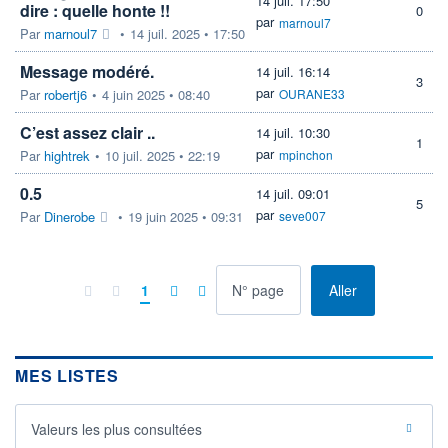
14 juil. 17:50
dire : quelle honte !!
0
par
marnoul7
Par
marnoul7
•
14 juil. 2025 • 17:50
Message modéré.
14 juil. 16:14
3
par
Par
robertj6
•
4 juin 2025 • 08:40
OURANE33
C’est assez clair ..
14 juil. 10:30
1
par
Par
hightrek
•
10 juil. 2025 • 22:19
mpinchon
0.5
14 juil. 09:01
5
par
Par
Dinerobe
•
19 juin 2025 • 09:31
seve007
à la page
1
Aller
MES LISTES
Valeurs les plus consultées