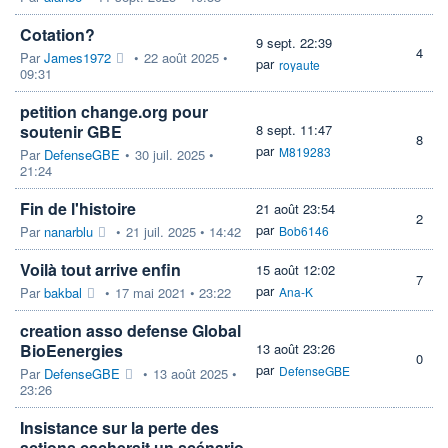
Cotation?
9 sept. 22:39
4
Par
James1972
•
22 août 2025 •
par
royaute
09:31
petition change.org pour
soutenir GBE
8 sept. 11:47
8
par
M819283
Par
DefenseGBE
•
30 juil. 2025 •
21:24
Fin de l'histoire
21 août 23:54
2
par
Par
nanarblu
•
21 juil. 2025 • 14:42
Bob6146
Voilà tout arrive enfin
15 août 12:02
7
par
Par
bakbal
•
17 mai 2021 • 23:22
Ana-K
creation asso defense Global
BioEenergies
13 août 23:26
0
par
DefenseGBE
Par
DefenseGBE
•
13 août 2025 •
23:26
Insistance sur la perte des
actions cacherait un scénario